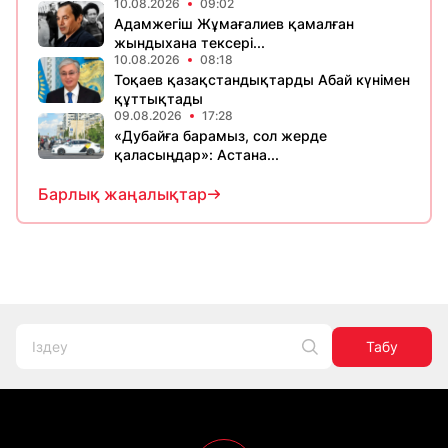
10.08.2026
09:02
Адамжегіш Жұмағалиев қамалған
жындыхана тексері...
10.08.2026
08:18
Тоқаев қазақстандықтарды Абай күнімен
құттықтады
09.08.2026
17:28
«Дубайға барамыз, сол жерде
қаласыңдар»: Астана...
Барлық жаңалықтар
Табу