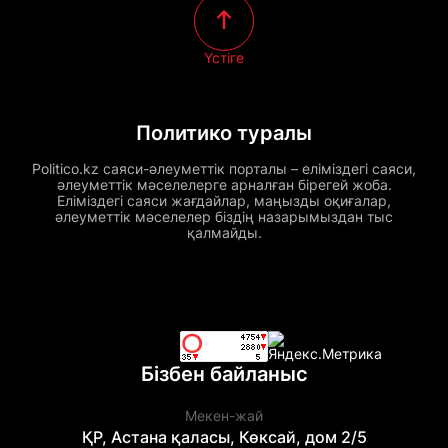
Үстіге
Политико туралы
Politico.kz саяси-әлеуметтік порталы – еліміздегі саяси,
әлеуметтік мәселелерге арналған бірегей жоба.
Еліміздегі саяси жағдайлар, маңызды оқиғалар,
әлеуметтік мәселелер біздің назарымыздан тыс
қалмайды.
Бізбен байланыс
Мекен-жай
ҚР, Астана қаласы, Көксай, дом 2/5