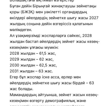
Болашақтағы ықтимал өзгерістер
Бұған дейін Бірыңғай жинақтаушы зейнетақы
қоры (БЖЗҚ) мен уәкілетті органдардың
өкілдері әйелдердің зейнетке шығу жасы 2027
жылдың соңына дейін өзгеріссіз қалатынын
мәлімдеген.
Ал ұзақмерзімді жоспарларға сәйкес, 2028
жылдан бастап әйелдердің зейнет жасы кезең-
кезеңімен ұлғаюы мүмкін:
2028 жылдан – 61,5 жас,
2029 жылдан – 62 жас,
2030 жылдан – 62,5 жас,
2031 жылдан – 63 жас.
Егер бұл жоспар іске асса, ерлер мен
әйелдердің зейнетке шығу жасы бірдей – 63
жас болады.
Мамандардың айтуынша, зейнет жасын кезең-
кезеңімен өзгерту демографиялық және