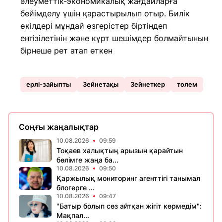
әлеуметтік-экономикалық жағдайларға
бейімделу үшін қарастырылып отыр. Билік
өкілдері мұндай өзгерістер біртіндеп
енгізілетінін және күрт шешімдер болмайтынын
бірнеше рет атап өткен
ерлі-зайыпты
Зейнетақы
Зейнеткер
төлем
Соңғы жаңалықтар
10.08.2026
09:59
Тоқаев халықтың арызын қарайтын
бөлімге жаңа ба...
10.08.2026
09:50
Қаржылық мониторинг агенттігі танымал
блогерге ...
10.08.2026
09:47
"Батыр болып сөз айтқан жігіт көрмедім":
Мақпал...