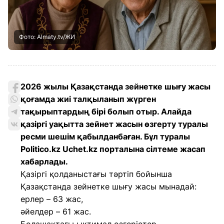
Фото: Almaty.tv/ЖИ
2026 жылы Қазақстанда зейнетке шығу жасы
қоғамда жиі талқыланып жүрген
тақырыптардың бірі болып отыр. Алайда
қазіргі уақытта зейнет жасын өзгерту туралы
ресми шешім қабылданбаған. Бұл туралы
Politico.kz Uchet.kz порталына сілтеме жасап
хабарлады.
Қазіргі қолданыстағы тәртіп бойынша
Қазақстанда зейнетке шығу жасы мынадай:
ерлер – 63 жас,
әйелдер – 61 жас.