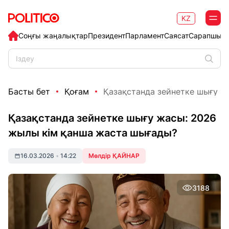
KZ
Соңғы жаңалықтар
Президент
Парламент
Саясат
Сарапшыл
Басты бет
Қоғам
Қазақстанда зейнетке шығу жа
Қазақстанда зейнетке шығу жасы: 2026
жылы кім қанша жаста шығады?
16.03.2026
•
14:22
Мөлдір ҚАЙНАР
3188