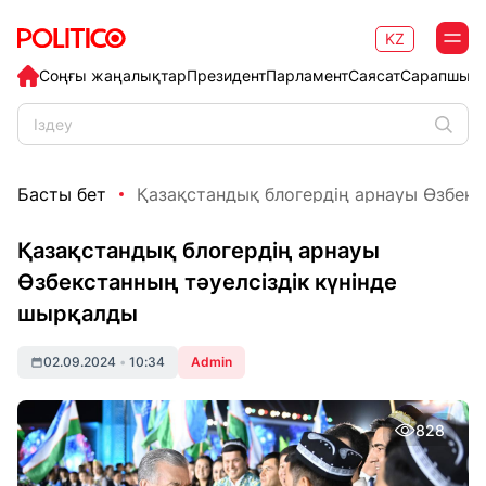
KZ
Соңғы жаңалықтар
Президент
Парламент
Саясат
Сарапшыл
Басты бет
Қазақстандық блогердің арнауы Өзбекст
Қазақстандық блогердің арнауы
Өзбекстанның тәуелсіздік күнінде
шырқалды
02.09.2024
•
10:34
Admin
828