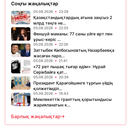
Соңғы жаңалықтар
05.08.2026
23:29
Қазақстандықтардың атына заңсыз 2
млрд теңге не...
05.08.2026
22:35
Феншуй маманы: 77 саны үйге өрт пен
ұрыс-керіс ...
05.08.2026
22:28
Заттыбек Көпбосыновтың Назарбаевқа
жасаған паро...
05.08.2026
21:41
«72 рет пышақ тығар едім»: Нұрай
Серікбайға қат...
05.08.2026
20:36
Президент Қарағойшинге тұрғын үйдің
қолжетімділ...
05.08.2026
19:43
Мемлекеттік гранттың қорытындысы
жарияланатын к...
Барлық жаңалықтар