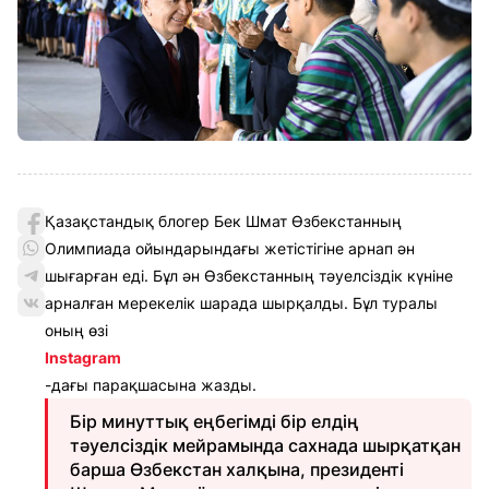
Қазақстандық блогер Бек Шмат Өзбекстанның
Олимпиада ойындарындағы жетістігіне арнап ән
шығарған еді. Бұл ән Өзбекстанның тәуелсіздік күніне
арналған мерекелік шарада шырқалды. Бұл туралы
оның өзі
Instagram
-дағы парақшасына жазды.
Бір минуттық еңбегімді бір елдің
тәуелсіздік мейрамында сахнада шырқатқан
барша Өзбекстан халқына, президенті