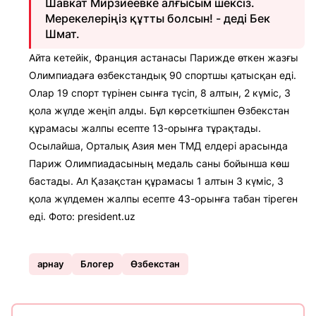
Шавкат Мирзиёевке алғысым шексіз.
Мерекелеріңіз құтты болсын! - деді Бек
Шмат.
Айта кетейік, Франция астанасы Парижде өткен жазғы
Олимпиадаға өзбекстандық 90 спортшы қатысқан еді.
Олар 19 спорт түрінен сынға түсіп, 8 алтын, 2 күміс, 3
қола жүлде жеңіп алды. Бұл көрсеткішпен Өзбекстан
құрамасы жалпы есепте 13-орынға тұрақтады.
Осылайша, Орталық Азия мен ТМД елдері арасында
Париж Олимпиадасының медаль саны бойынша көш
бастады. Ал Қазақстан құрамасы 1 алтын 3 күміс, 3
қола жүлдемен жалпы есепте 43-орынға табан тіреген
еді. Фото: president.uz
арнау
Блогер
Өзбекстан