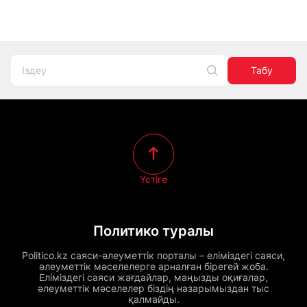
Табу
Үстіге
Политико туралы
Politico.kz саяси-әлеуметтік порталы – еліміздегі саяси,
әлеуметтік мәселелерге арналған бірегей жоба.
Еліміздегі саяси жағдайлар, маңызды оқиғалар,
әлеуметтік мәселелер біздің назарымыздан тыс
қалмайды.