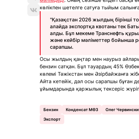
мәлімдеді
. Оның сөзінше елдегі басқа
көлікпен шетелге сатуға тыйым салынға
"Қазақстан 2026 жылдың бірінші т
алайда экспортқа квотаны тек Бат
алды. Бұл мекеме Транснефть құры
және кейбір мәліметтер бойынша ре
сарапшы.
Осы жылдың қаңтар мен наурыз айлары
бензин сатқан. Бұл тауардың 45% Өзбек
көлемі Тәжікстан мен Әзірбайжанға жібе
Айта кетейік, дәл осы сарапшы бұған 
ұйымдарында қаржылық тексеріс жүрі
Бензин
Конденсат МӨЗ
Олег Червински
Экспорт