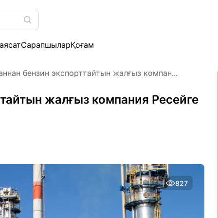
аясат
Сарапшылар
Қоғам
аннан бензин экспорттайтын жалғыз компан...
ттайтын жалғыз компания Ресейге
827