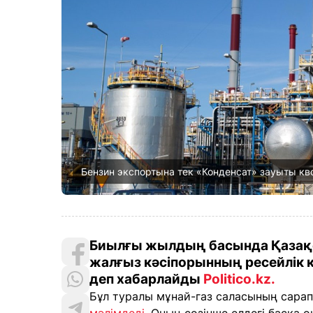
Бензин экспортына тек «Конденсат» зауыты квот
Биылғы жылдың басында Қазақст
жалғыз кәсіпорынның ресейлік 
деп хабарлайды
Politico.kz.
Бұл туралы мұнай-газ саласының сарап