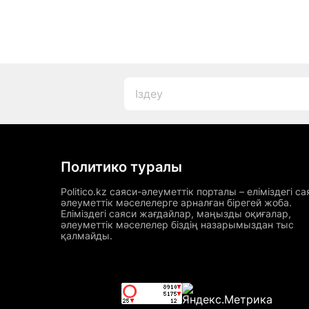
Политико туралы
Politico.kz саяси-әлеуметтік порталы – еліміздегі са
әлеуметтік мәселелерге арналған бірегей жоба.
Еліміздегі саяси жағдайлар, маңызды оқиғалар,
әлеуметтік мәселелер біздің назарымыздан тыс
қалмайды.