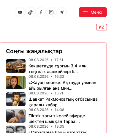
Меню
KZ
Соңғы жаңалықтар
08.08.2026
17:51
Көкшетауда тұрғын 3,4 млн
теңгелік әшекейлері б...
08.08.2026
16:32
«Жауап керек»: Ақтауда ұлынан
айырылған ана мин...
08.08.2026
15:21
Шавкат Рахмоновтың отбасында
қаралы хабар
08.08.2026
14:38
Tiktok-тағы тікелей эфирде
шектен шыққан Тараз ...
08.08.2026
13:35
«Сараптама бәрін өзгертті»: