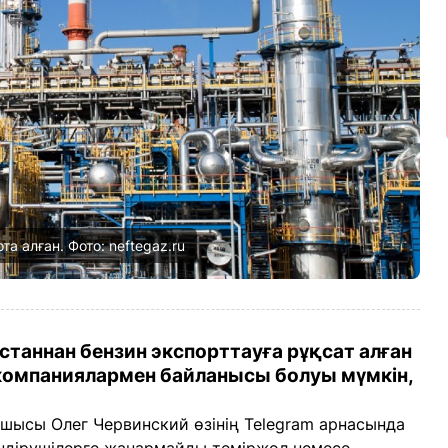
а алған. Фото: neftegaz.ru
аннан бензин экспорттауға рұқсат алған
компаниялармен байланысы болуы мүмкін,
шысы Олег Червинский өзінің Telegram арнасында