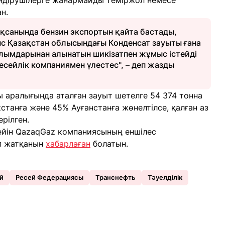
 өндірушілерге жанармайды теміржол немесе
н.
оқсанында бензин экспортын қайта бастады,
ыс Қазақстан облысындағы Конденсат зауыты ғана
лымдарынан алынатын шикізатпен жұмыс істейді
сейлік компаниямен үлестес", – деп жазды
 аралығында аталған зауыт шетелге 54 374 тонна
станға және 45% Ауғанстанға жөнелтілсе, қалған аз
рілген.
дейін QazaqGaz компаниясының еншілес
п жатқанын
хабарлаған
болатын.
й
Ресей Федерациясы
Транснефть
Тәуелділік