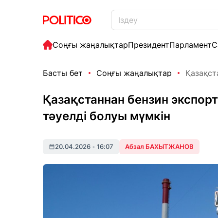
Соңғы жаңалықтар
Президент
Парламент
С
Басты бет
Соңғы жаңалықтар
Қазақст
Қазақстаннан бензин экспор
тәуелді болуы мүмкін
20.04.2026
•
16:07
Абзал БАХЫТЖАНОВ