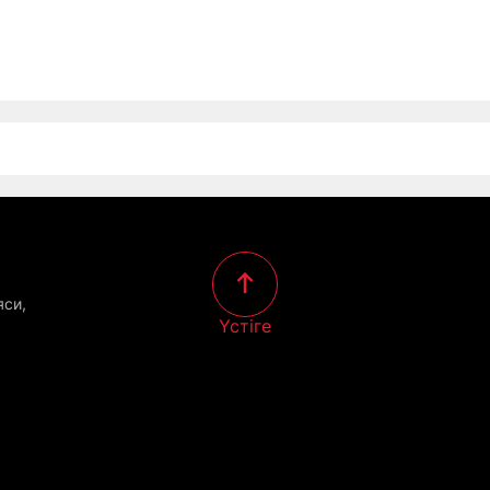
яси,
Үстіге