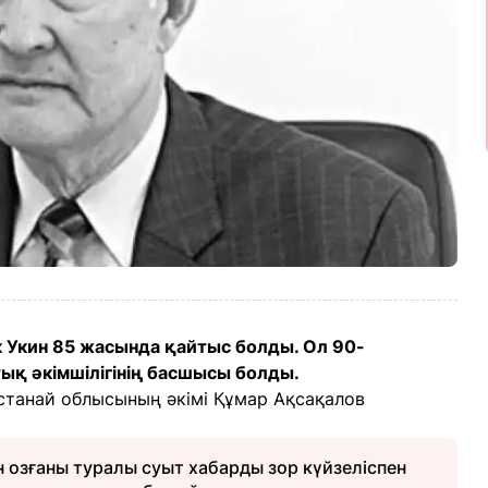
к Укин 85 жасында қайтыс болды. Ол 90-
қ әкімшілігінің басшысы болды.
станай облысының әкімі Құмар Ақсақалов
 озғаны туралы суыт хабарды зор күйзеліспен