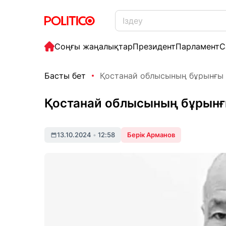
Соңғы жаңалықтар
Президент
Парламент
С
Басты бет
Қостанай облысының бұрынғы 
Қостанай облысының бұрынғы
13.10.2024
•
12:58
Берік Арманов