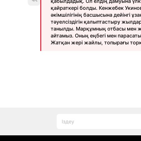
қабылдадық. Ол елдің дамуына үлк
қайраткері болды. Кенжебек Укино
әкімшілігінің басшысына дейінгі ұз
тәуелсіздігін қалыптастыру жылда
танылды. Марқұмның отбасы мен ж
айтамыз. Оның еңбегі мен парасат
Жатқан жері жайлы, топырағы торқа