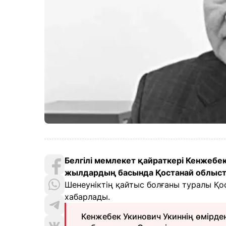
Белгілі мемлекет қайраткері Кенжебе
жылдардың басында Қостанай облысты
Шенеуніктің қайтыс болғаны туралы Қо
хабарлады.
Кенжебек Укинович Укиннің өмірден