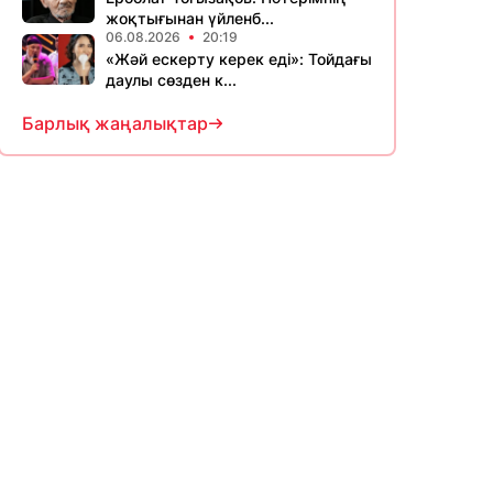
жоқтығынан үйленб...
06.08.2026
20:19
«Жәй ескерту керек еді»: Тойдағы
даулы сөзден к...
Барлық жаңалықтар