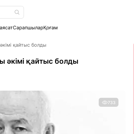
аясат
Сарапшылар
Қоғам
әкімі қайтыс болды
 әкімі қайтыс болды
733