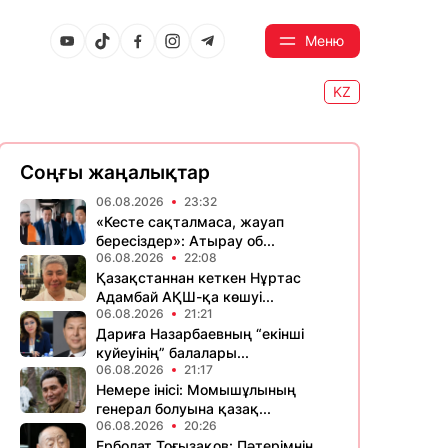
Меню
KZ
Соңғы жаңалықтар
06.08.2026
23:32
«Кесте сақталмаса, жауап
бересіздер»: Атырау об...
06.08.2026
22:08
Қазақстаннан кеткен Нұртас
Адамбай АҚШ-қа көшуі...
06.08.2026
21:21
Дариға Назарбаевның “екінші
куйеуінің” балалары...
06.08.2026
21:17
Немере інісі: Момышұлының
генерал болуына қазақ...
06.08.2026
20:26
Ерболат Тоғызақов: Пәтерімнің