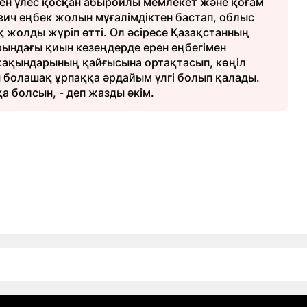
ен үлес қосқан абыройлы мемлекет және қоғам
вич еңбек жолын мұғалімдіктен бастап, облыс
ақ жолды жүріп өтті. Ол әсіресе Қазақстанның
рындағы қиын кезеңдерде ерен еңбегімен
ақындарының қайғысына ортақтасып, көңіл
ы болашақ ұрпаққа әрдайым үлгі болып қалады.
 болсын, - деп жазды әкім.