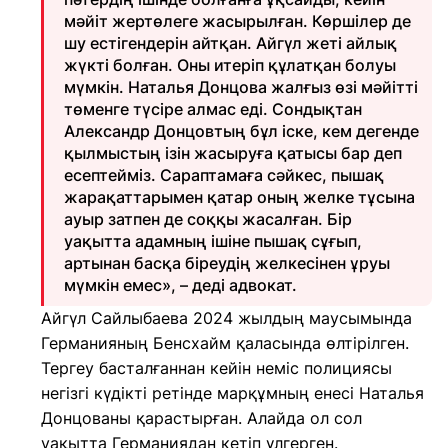
мәйіт жертөлеге жасырылған. Көршілер де
шу естігендерін айтқан. Айгүл жеті айлық
жүкті болған. Оны итеріп құлатқан болуы
мүмкін. Наталья Донцова жалғыз өзі мәйітті
төменге түсіре алмас еді. Сондықтан
Александр Донцовтың бұл іске, кем дегенде
қылмыстың ізін жасыруға қатысы бар деп
есептейміз. Сараптамаға сәйкес, пышақ
жарақаттарымен қатар оның желке тұсына
ауыр затпен де соққы жасалған. Бір
уақытта адамның ішіне пышақ сұғып,
артынан басқа біреудің желкесінен ұруы
мүмкін емес», – деді адвокат.
Айгүл Сайлыбаева 2024 жылдың маусымында
Германияның Бенсхайм қаласында өлтірілген.
Тергеу басталғаннан кейін неміс полициясы
негізгі күдікті ретінде марқұмның енесі Наталья
Донцованы қарастырған. Алайда ол сол
уақытта Германиядан кетіп үлгерген.