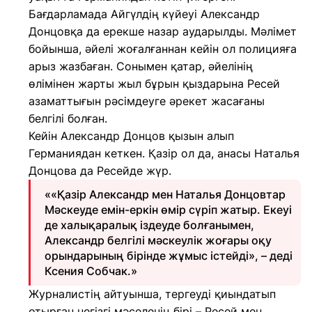
Бағдарламада Айгүлдің күйеуі Александр
Донцовқа да ерекше назар аударылды. Мәлімет
бойынша, әйелі жоғалғаннан кейін ол полицияға
арыз жазбаған. Сонымен қатар, әйелінің
өлімінен жарты жыл бұрын қыздарына Ресей
азаматтығын рәсімдеуге әрекет жасағаны
белгілі болған.
Кейін Александр Донцов қызын алып
Германиядан кеткен. Қазір ол да, анасы Наталья
Донцова да Ресейде жүр.
««Қазір Александр мен Наталья Донцовтар
Мәскеуде емін-еркін өмір сүріп жатыр. Екеуі
де халықаралық іздеуде болғанымен,
Александр белгілі мәскеулік жоғары оқу
орындарының бірінде жұмыс істейді», – деді
Ксения Собчак.»
Журналистің айтуынша, тергеуді қиындатып
отырған негізгі мәселенің бірі – Ресей мен