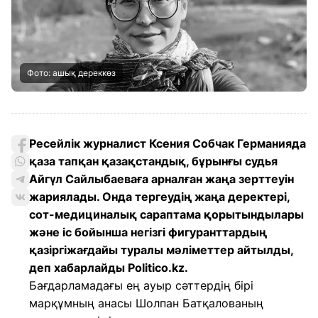
Фото: ашық дереккөз
Ресейлік журналист Ксения Собчак Германияда
қаза тапқан қазақстандық, бұрынғы судья
Айгүл Сайлыбаеваға арналған жаңа зерттеуін
жариялады. Онда тергеудің жаңа деректері,
сот-медициналық сараптама қорытындылары
және іс бойынша негізгі фигуранттардың
қазіргіжағдайы туралы мәліметтер айтылды,
деп хабарлайды Politico.kz.
Бағдарламадағы ең ауыр сәттердің бірі
марқұмның анасы Шолпан Батқалованың