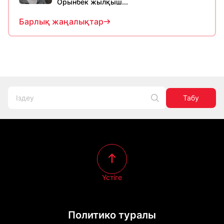
Орынбек жылқыш...
Барлық жаңалықтар
Табу
Үстіге
Политико туралы