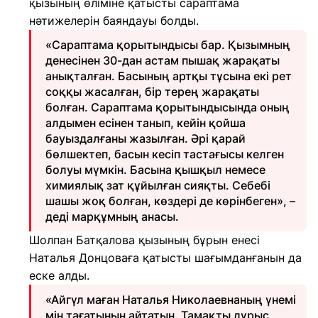
қызының өліміне қатысты сараптама
нәтижелерін баяндауы болды.
«Сараптама қорытындысы бар. Қызымның
денесінен 30-дан астам пышақ жарақаты
анықталған. Басының артқы тұсына екі рет
соққы жасалған, бір терең жарақаты
болған. Сараптама қорытындысында оның
алдымен есінен танып, кейін қойша
бауыздалғаны жазылған. Әрі қарай
бөлшектеп, басын кесіп тастағысы келген
болуы мүмкін. Басына қышқыл немесе
химиялық зат құйылған сияқты. Себебі
шашы жоқ болған, көздері де көрінбеген», –
деді марқұмның анасы.
Шолпан Батқалова қызының бұрын енесі
Наталья Донцоваға қатысты шағымданғанын да
еске алды.
«Айгүл маған Наталья Николаевнаның үнемі
мін тағатынын айтатын. Тамақты дұрыс