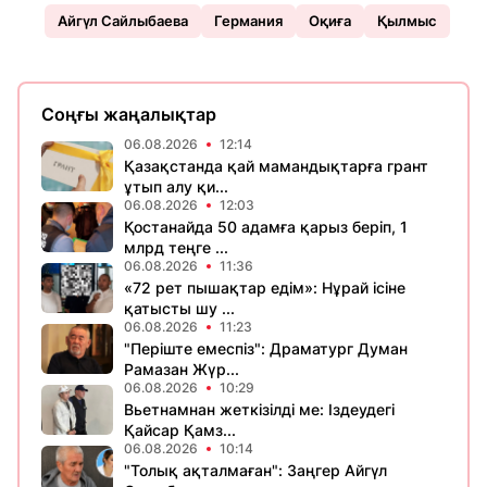
Айгүл Сайлыбаева
Германия
Оқиға
Қылмыс
Соңғы жаңалықтар
06.08.2026
12:14
Қазақстанда қай мамандықтарға грант
ұтып алу қи...
06.08.2026
12:03
Қостанайда 50 адамға қарыз беріп, 1
млрд теңге ...
06.08.2026
11:36
«72 рет пышақтар едім»: Нұрай ісіне
қатысты шу ...
06.08.2026
11:23
​"Періште емеспіз": Драматург Думан
Рамазан Жүр...
06.08.2026
10:29
Вьетнамнан жеткізілді ме: Іздеудегі
Қайсар Қамз...
06.08.2026
10:14
"Толық ақталмаған": Заңгер Айгүл