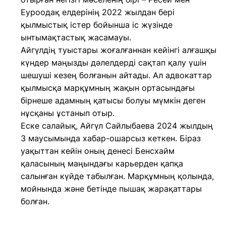
Еуроодақ елдерінің 2022 жылдан бері
қылмыстық істер бойынша іс жүзінде
ынтымақтастық жасамауы.
Айгүлдің туыстары жоғалғаннан кейінгі алғашқы
күндер маңызды дәлелдерді сақтап қалу үшін
шешуші кезең болғанын айтады. Ал адвокаттар
қылмысқа марқұмның жақын ортасындағы
бірнеше адамның қатысы болуы мүмкін деген
нұсқаны ұстанып отыр.
Еске салайық, Айгүл Сайлыбаева 2024 жылдың
3 маусымында хабар-ошарсыз кеткен. Біраз
уақыттан кейін оның денесі Бенсхайм
қаласының маңындағы карьерден қапқа
салынған күйде табылған. Марқұмның қолында,
мойнында және бетінде пышақ жарақаттары
болған.