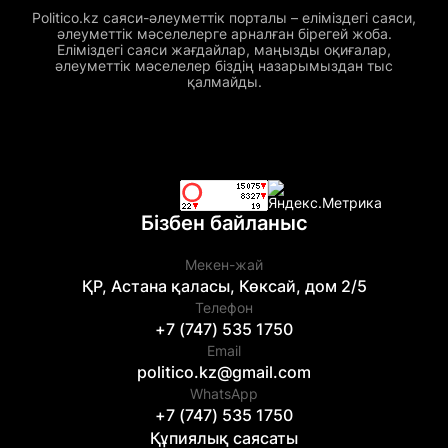
Politico.kz саяси-әлеуметтік порталы – еліміздегі саяси,
әлеуметтік мәселелерге арналған бірегей жоба.
Еліміздегі саяси жағдайлар, маңызды оқиғалар,
әлеуметтік мәселелер біздің назарымыздан тыс
қалмайды.
Бізбен байланыс
Мекен-жай
ҚР, Астана қаласы, Көксай, дом 2/5
Телефон
+7 (747) 535 1750
Email
politico.kz@gmail.com
WhatsApp
+7 (747) 535 1750
Құпиялық саясаты