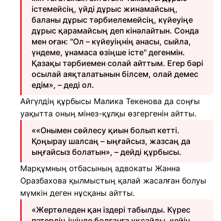
істемейсің, үйді дұрыс жинамайсың,
баланы дұрыс тәрбиелемейсің, күйеуіңе
дұрыс қарамайсың деп кінәлайтын. Сонда
мен оған: "Ол – күйеуіңнің анасы, сыйла,
үндеме, ұнамаса өзіңше істе" дегенмін.
Қазақы тәрбиемен солай айттым. Егер бәрі
осылай аяқталатынын білсем, олай демес
едім», – деді ол.
Айгүлдің құрбысы Малика Текенова да соңғы
уақытта оның мінез-құлқы өзгергенін айтты.
««Онымен сөйлесу қиын болып кетті.
Қоңырау шалсаң – ыңғайсыз, жазсаң да
ыңғайсыз болатын», – дейді құрбысы.
Марқұмның отбасының адвокаты Жанна
Оразбахова қылмыстың қалай жасалған болуы
мүмкін деген нұсқаны айтты.
«Жертөледен қан іздері табылды. Күрес
пәтердің ішінде болғанға ұқсайды, кейін