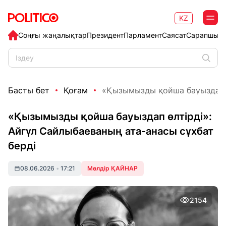
KZ
Соңғы жаңалықтар
Президент
Парламент
Саясат
Сарапшыл
Басты бет
Қоғам
«Қызымызды қойша бауыздап өл
«Қызымызды қойша бауыздап өлтірді»:
Айгүл Сайлыбаеваның ата-анасы сұхбат
берді
08.06.2026
•
17:21
Мөлдір ҚАЙНАР
2154