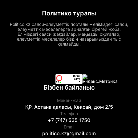
Политико туралы
Politico.kz саяси-әлеуметтік порталы – еліміздегі саяси,
әлеуметтік мәселелерге арналған бірегей жоба.
Еліміздегі саяси жағдайлар, маңызды оқиғалар,
әлеуметтік мәселелер біздің назарымыздан тыс
қалмайды.
Бізбен байланыс
Мекен-жай
ҚР, Астана қаласы, Көксай, дом 2/5
Телефон
+7 (747) 535 1750
Email
politico.kz@gmail.com