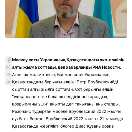
Мәскеу соты Украинаның Қазақстандағы экс-елшісін
алты жылға соттады, деп хабарлайды РИА Новости.
Агенттік мәліметінше, Басман соты Украинаның
Қазақстандағы бұрынғы елшісі Петр Врублевскийді
сырттай алты жылға соттаған. Сот бұрынғы елшіні
"ұлтқа және тілге бола өшпенділік пен араздық
қоздырғаны үшін" айыпты деп танығаны анықталды.
Резонанс тудырған мәселе Врублевский 2022 жылғы
сұхбаты болған. Врублевский 2022 жылғы 21 тамызда
Қазақстанда жергілікті блогер Диас Құзайыровқа