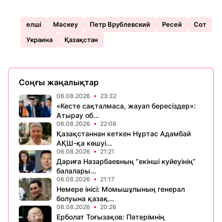
елші
Мәскеу
Петр Врублевский
Ресей
Сот
Украина
Қазақстан
Соңғы жаңалықтар
06.08.2026
23:32
«Кесте сақталмаса, жауап бересіздер»:
Атырау об...
06.08.2026
22:08
Қазақстаннан кеткен Нұртас Адамбай
АҚШ-қа көшуі...
06.08.2026
21:21
Дариға Назарбаевның “екінші куйеуінің”
балалары...
06.08.2026
21:17
Немере інісі: Момышұлының генерал
болуына қазақ...
06.08.2026
20:26
Ерболат Тоғызақов: Пәтерімнің