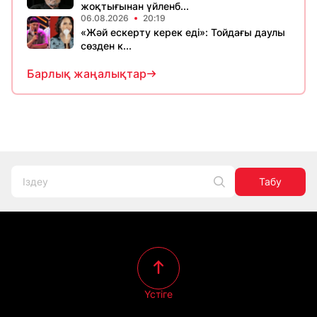
жоқтығынан үйленб...
06.08.2026
20:19
«Жәй ескерту керек еді»: Тойдағы даулы
сөзден к...
Барлық жаңалықтар
Табу
Үстіге