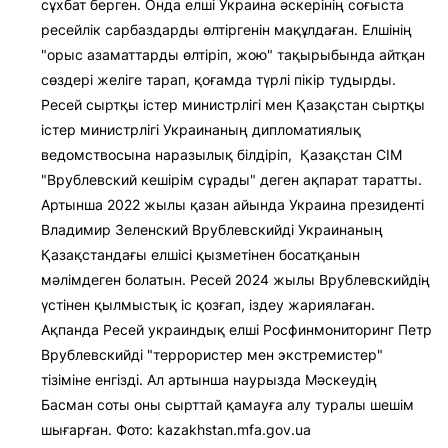
сұхбат берген. Онда елші Украина әскерінің соғыста
ресейлік сарбаздарды өлтіргенін мақұлдаған. Елшінің
"орыс азаматтарды өлтіріп, жою" тақырыбында айтқан
сөздері желіге тарап, қоғамда түрлі пікір тудырды.
Ресей сыртқы істер министрлігі мен Қазақстан сыртқы
істер министрлігі Украинаның дипломатиялық
ведомствосына наразылық білдіріп, Қазақстан СІМ
"Врублевский кешірім сұрады" деген ақпарат таратты.
Артынша 2022 жылы қазан айында Украина президенті
Владимир Зеленский Врублевскийді Украинаның
Қазақстандағы елшісі қызметінен босатқанын
мәлімдеген болатын. Ресей 2024 жылы Врублевскийдің
үстінен қылмыстық іс қозғап, іздеу жариялаған.
Ақпанда Ресей украиндық елші Росфинмониторинг Петр
Врублевскийді "террористер мен экстремистер"
тізіміне енгізді. Ал артынша наурызда Мәскеудің
Басман соты оны сырттай қамауға алу туралы шешім
шығарған. Фото: kazakhstan.mfa.gov.ua