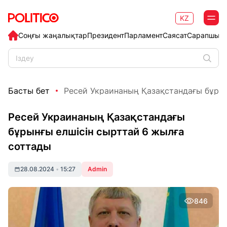
KZ
Соңғы жаңалықтар
Президент
Парламент
Саясат
Сарапшыл
Басты бет
Ресей Украинаның Қазақстандағы бұрынғ
Ресей Украинаның Қазақстандағы
бұрынғы елшісін сырттай 6 жылға
соттады
28.08.2024
•
15:27
Admin
846