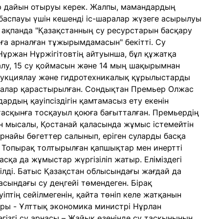
р дайын отыруы керек. Жалпы, мамандардың
баспауы үшін кешенді іс-шаралар жүзеге асырылуы
5 ақпанда "Қазақстанның су ресурстарын басқару
а арналған тұжырымдамасын" бекітті. Су
ұржан Нұржігітовтің айтуынша, бұл құжатқа
салу, 15 су қоймасын және 14 мың шақырымнан
рукциялау және гидротехникалық құрылыстарды
ралар қарастырылған. Сондықтан Премьер Олжас
дардың қауіпсіздігін қамтамасыз ету екенін
 тасқынға тосқауыл қоюға бағытталған. Премьердің
шін мысалы, Қостанай қаласында жұмыс істемейтін
рнайы бөгеттер салынып, еріген суларды басқа
 Топырақ толтырылған қапшықтар мен инертті
асқа да жұмыстар жүргізіліп жатыр. Еліміздегі
лді. Батыс Қазақстан облысындағы жағдай да
сындағы су деңгейі төмендеген. Бірақ
іптің сейілмегенін, қайта төніп келе жатқанын
ары - Ұлттық экономика министрі Нұрлан
егізгі су арнасы – Жайық өзенінде су тасқынының