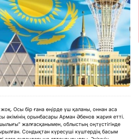
 жоқ. Осы бір ғана өңірде үш қаланы, оннан аса
ы әкімінің орынбасары Арман Әбенов жария етті.
шылығы" жалғасқанымен, облыстың оңтүстігінде
ырылған. Сондықтан күресуші күштердің басым