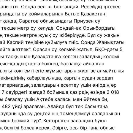
ысты. Сонда белгілі болғандай, Ресейдің іргелес
рындағы су қоймаларынан Батыс Қазақстан
йтқанда, Саратов облысындағы Приузен су
 текше метр су келуде. Сондай-ақ Орынбордағы
 текше метрге жуық су жіберілуде. Бұл су жақын
рай Каспий теңізіне құйылуға тиіс. Сонда Жайықтағы
ңгейге жетпек". Орасан су келмей жатып, БҚО-дағы 5
ғы тасқыннан Қазақстанға келген залалдың көлемі
қоқыс-қалдықтарға бөккен, батпаққа айналған
иылғы көктемгі егіс жұмыстарын жүргізе алмайтыны
 әкімдігінің хабарлауынша, қарғын судан зардап
материалдық залалдарын есептеу үшін өңірдің әр
 сәуірдегі жағдай бойынша қазірдің өзінде 2 018
ды бағалау үшін Ақтөбе қаласы мен Әйтеке би,
 482 үйді аралаған. Алайда бұл тек басы ғана
ауданында су деңгейінің төмендемеуі салдарынан
кін болмай тұр". Келтірілген залалдың бүкіл
 белгілі болса керек. Әзірге, осы бір ғана облыс