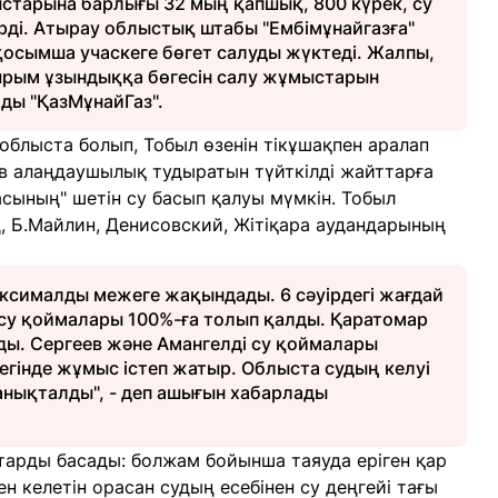
ыстарына барлығы 32 мың қапшық, 800 күрек, су
берді. Атырау облыстық штабы "Ембімұнайгазға"
қосымша учаскеге бөгет салуды жүктеді. Жалпы,
қырым ұзындыққа бөгесін салу жұмыстарын
ады "ҚазМұнайГаз".
облыста болып, Тобыл өзенін тікұшақпен аралап
в алаңдаушылық тудыратын түйткілді жайттарға
асының" шетін су басып қалуы мүмкін. Тобыл
, Б.Майлин, Денисовский, Жітіқара аудандарының
ксималды межеге жақындады. 6 сәуірдегі жағдай
су қоймалары 100%-ға толып қалды. Қаратомар
ды. Сергеев және Амангелді су қоймалары
егінде жұмыс істеп жатыр. Облыста судың келуі
 анықталды", - деп ашығын хабарлады
тарды басады: болжам бойынша таяуда еріген қар
 келетін орасан судың есебінен су деңгейі тағы