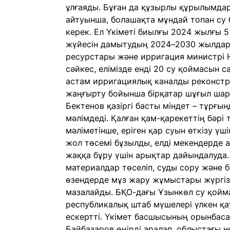
ұлғаяды. Бұған да құзырлы құрылымда
айтуынша, болашақта мұндай топан су 
керек. Ел Үкіметі биылғы 2024 жылғы 
жүйесін дамытудың 2024–2030 жылдарғ
ресурстары және ирригация министрі Н
сәйкес, елімізде енді 20 су қоймасын 
астам ирригациялық каналды реконст
жаңғырту бойынша бірқатар шұғыл ша
Бектенов қазіргі басты міндет – тұрғын
мәлімдеді. Қалған қам-қарекеттің бәрі
мәліметінше, еріген қар суын өткізу ү
жол төсемі бұзылды, елді мекендерде а
жаққа бұру үшін арықтар дайындалуда.
материалдар төселіп, суды сору және б
өзендерде мұз жару жұмыстары жүргізі
мазалайды. БҚО-дағы Ұзынкөл су қойма
республикалық штаб мүшелері үлкен қау
ескертті. Үкімет басшысының орынбас
Байбазаров өңірді аралап, облыстағы н