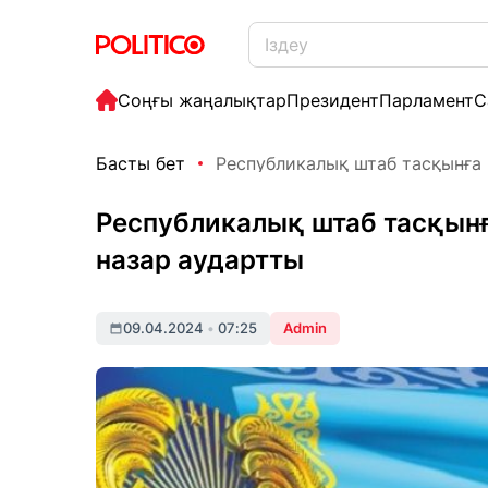
Соңғы жаңалықтар
Президент
Парламент
С
Басты бет
Республикалық штаб тасқынға қ
Республикалық штаб тасқынғ
назар аудартты
09.04.2024
•
07:25
Admin