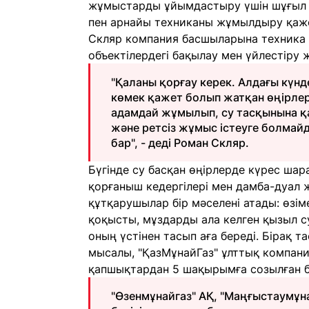
жұмыстарды ұйымдастыру үшін шұғыл тү
пен арнайы техниканы жұмылдыру қажет 
Скляр компания басшыларына техника м
объектілердегі бақылау мен үйлестір
"Қаланы қорғау керек. Алдағы күнде
көмек қажет болып жатқан өңірлерг
адамдай жұмылып, су тасқынына қа
және ретсіз жұмыс істеуге болмай
бар", - деді Роман Скляр.
Бүгінде су басқан өңірлерде күрес шар
қорғаныш кедергілері мен дамба-дуал 
құтқарушылар бір мәселені атады: өзім
қоқысты, мұздарды ала келген қызыл с
оның үстінен тасып аға береді. Бірақ т
мысалы, "ҚазМұнайГаз" ұлттық компан
қапшықтардан 5 шақырымға созылған б
"Өзенмұнайгаз" АҚ, "Маңғыстаумұн