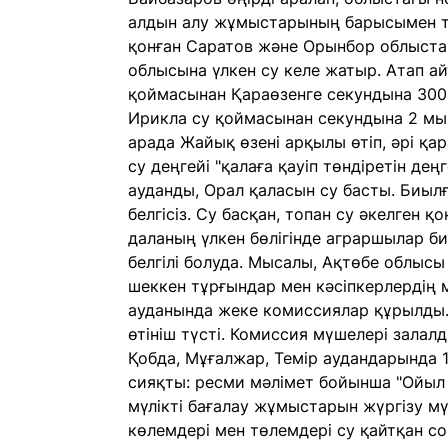
алдын алу жұмыстарының барысымен тан
қонған Саратов және Орынбор облыста
облысына үлкен су келе жатыр. Атап а
қоймасынан Қараөзенге секундына 300
Ирикла су қоймасынан секундына 2 мың
арада Жайық өзені арқылы өтіп, әрі қа
су деңгейі "қалаға қауіп төндіретін де
ауданды, Орал қаласын су басты. Биыл
белгісіз. Су басқан, топан су әкелген 
даланың үлкен бөлігінде аграршылар б
белгілі болуда. Мысалы, Ақтөбе облысы
шеккен тұрғындар мен кәсіпкерлердің 
ауданында жеке комиссиялар құрылды. 7
өтініш түсті. Комиссия мүшелері залал
Қобда, Мұғалжар, Темір аудандарында 1
сияқты: ресми мәлімет бойынша "Ойыл 
мүлікті бағалау жұмыстарын жүргізу мүм
көлемдері мен төлемдері су қайтқан соң