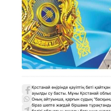
Қостанай өңірінде қауіптің беті қайтқан
ауылды су басты. Мұны Қостанай облыс
Оның айтуынша, қарғын судың "басқын
біраз шепте жағдай біршама тұрақтанд