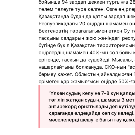
бойынша 94 зардап шеккен тұрғынға 28
төлем төлеуге тура келген. Өзге өңірле
Қазақстанда бұдан да қатты зардап шек
Республикадағы 20 өңірдің шамамен он
Бектеновтің төрағалығымен өткен Су т
тасқыны салдарын жою жөніндегі респ
бүгінде бүкіл Қазақстан территориясы
өңірлердің шамамен 40%-ын сол бойы қ
ерігенде, тасқын да күшейеді. Мысалы,
нашарлайтыны болжануда. СҚО-ның "ас
бермеу қажет. Облыстың айналдырған 13
ерімеген қар жамылғысы өңірде 50%-ға д
"Үлкен судың келуіне 7–8 күн қалды
төгіліп жатқан судың шамасы 3 мет
антирекорд орнатылады деп күтілу
қарағанда әлдеқайда көп су келед
мәселелерді шешуге бағыттау қажет