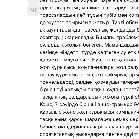
бөлігі облыстың ахуалы барынша күрде
орынбасарының мәліметінше, арқыраған
трассалардың кей тұсын түбірімен қоп
де жүзеге асырылып жатыр. Түрлі облыс
аккаунттарында трассалық жолдарды бұ
есептерін жариялады. Биылғы проблеман
сулардың жолын бөгеген. Мамандарды
кезінде міндетті түрде көптеген су өт
қарастырылуға тиіс. Бұл ретте қалтал
жол құрылысы компаниялары жол салу ке
өткізу құрылыстарын, жол айырықтарын,
тоннельдерді, селден қорғаушы галере
бірнешеуі халықты тасқын судан қорға
тасқынның салдарларын жоюға түрлі 
Кеше, 7 сәуірде бірінші вице-премьер
құрылыс және жол құрылысы компания
тасқынына қарсы шараларға көмек көр
бизнес өкілдерінің назарын ауыл тұрғы
стратегиялық нысандарға төнген қауіп