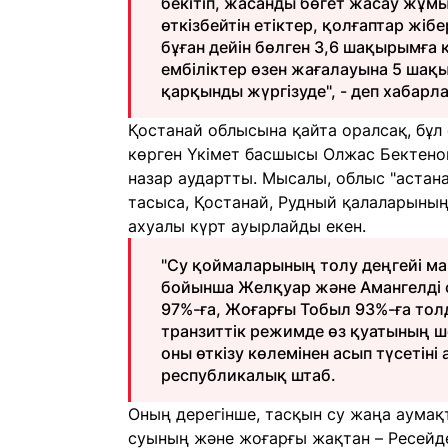
бекітіп, жасанды бөгет жасау жұм
өткізбейтін етіктер, қолғаптар жі
бұған дейін бөлген 3,6 шақырымға 
ембіліктер өзен жағалауына 5 ша
қарқынды жүргізуде", - деп хабарл
Қостанай облысына қайта оралсақ, бұл 
көрген Үкімет басшысы Олжас Бектено
назар аудартты. Мысалы, облыс "астан
тасыса, Қостанай, Рудный қалаларының
ахуалы күрт ауырлайды екен.
"Су қоймаларының толу деңгейі ма
бойынша Желқуар және Амангелді 
97%-ға, Жоғарғы Тобыл 93%-ға тол
транзиттік режимде өз қуатының ш
оны өткізу көлемінен асып түсетіні
республикалық штаб.
Оның дерегінше, тасқын су жаңа аумақ
суының және жоғарғы жақтан – Ресейден