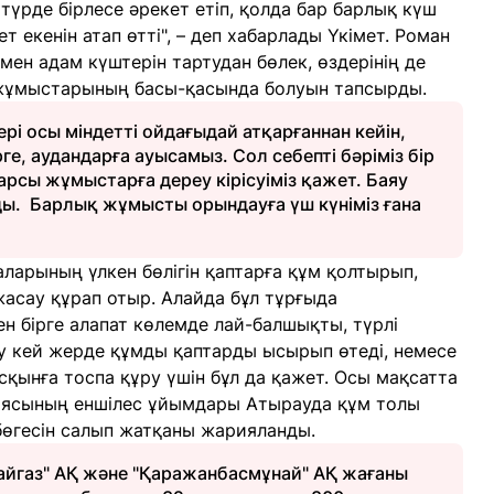
рде бірлесе әрекет етіп, қолда бар барлық күш
екенін атап өтті", – деп хабарлады Үкімет. Роман
ен адам күштерін тартудан бөлек, өздерінің де
у жұмыстарының басы-қасында болуын тапсырды.
рі осы міндетті ойдағыдай атқарғаннан кейін,
е, аудандарға ауысамыз. Сол себепті бәріміз бір
рсы жұмыстарға дереу кірісуіміз қажет. Баяу
ды. Барлық жұмысты орындауға үш күніміз ғана
аларының үлкен бөлігін қаптарға құм қолтырып,
жасау құрап отыр. Алайда бұл тұрғыда
ен бірге алапат көлемде лай-балшықты, түрлі
у кей жерде құмды қаптарды ысырып өтеді, немесе
асқынға тоспа құру үшін бұл да қажет. Осы мақсатта
иясының еншілес ұйымдары Атырауда құм толы
өгесін салып жатқаны жарияланды.
айгаз" АҚ және "Қаражанбасмұнай" АҚ жағаны