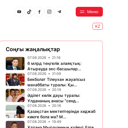
Меню
KZ
Соңғы жаңалықтар
07.08.2026
21:16
6 млрд теңгелік алаяқтық:
Атырауда экс-басшылар...
07.08.2026
21:09
Бекболат Тілеухан жауапсыз
махаббаты туралы: Қы...
07.08.2026
20:19
Әділет көлік дауы туралы:
Ұлдананың анасы "сенд...
07.08.2026
20:16
Қазақстан мектептерінде хиджаб
киюге бола ма? М...
07.08.2026
19:49
Ұлдана Мырзуанның күйеуі: Елге