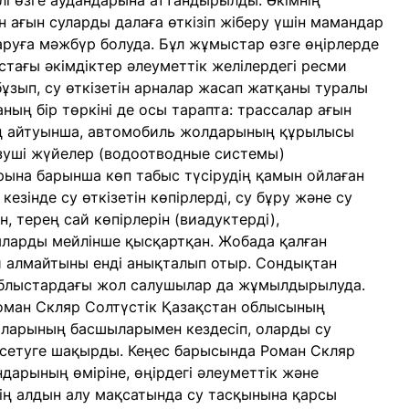
лі өзге аудандарына аттандырылды. Әкімнің
 ағын суларды далаға өткізіп жіберу үшін мамандар
аруға мәжбүр болуда. Бұл жұмыстар өзге өңірлерде
тағы әкімдіктер әлеуметтік желілердегі ресми
зып, су өткізетін арналар жасап жатқаны туралы
ың бір төркіні де осы тарапта: трассалар ағын
ң айтуынша, автомобиль жолдарының құрылысы
кізуші жүйелер (водоотводные системы)
арына барынша көп табыс түсірудің қамын ойлаған
зінде су өткізетін көпірлерді, су бұру және су
 терең сай көпірлерін (виадуктерді),
яларды мейлінше қысқартқан. Жобада қалған
й алмайтыны енді анықталып отыр. Сондықтан
облыстардағы жол салушылар да жұмылдырылуда.
 Роман Скляр Солтүстік Қазақстан облысының
ларының басшыларымен кездесіп, оларды су
сетуге шақырды. Кеңес барысында Роман Скляр
ндарының өміріне, өңірдегі әлеуметтік және
тің алдын алу мақсатында су тасқынына қарсы