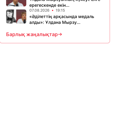
ерегескенде екін...
07.08.2026
19:15
«Әділеттің арқасында медаль
алды»: Ұлдана Мырзу...
Барлық жаңалықтар