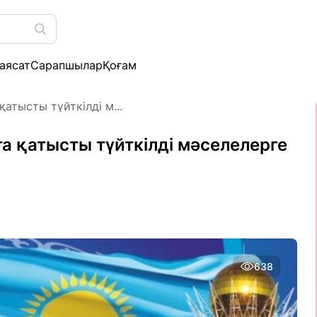
аясат
Сарапшылар
Қоғам
атысты түйткілді м...
а қатысты түйткілді мәселелерге
638