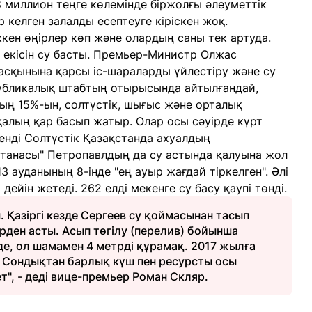
 миллион теңге көлемінде біржолғы әлеуметтік
р келген залалды есептеуге кіріскен жоқ.
кен өңірлер көп және олардың саны тек артуда.
 екісін су басты. Премьер-Министр Олжас
асқынына қарсы іс-шараларды үйлестіру және су
убликалық штабтың отырысында айтылғандай,
ның 15%-ын, солтүстік, шығыс және орталық
алың қар басып жатыр. Олар осы сәуірде күрт
 енді Солтүстік Қазақстанда ахуалдың
танасы" Петропавлдың да су астында қалуына жол
 ауданының 8-інде "ең ауыр жағдай тіркелген". Әлі
ейін жетеді. 262 елді мекенге су басу қаупі төнді.
. Қазіргі кезде Сергеев су қоймасынан тасып
рден асты. Асып төгілу (перелив) бойынша
де, ол шамамен 4 метрді құрамақ. 2017 жылға
і. Сондықтан барлық күш пен ресурсты осы
", - деді вице-премьер Роман Скляр.