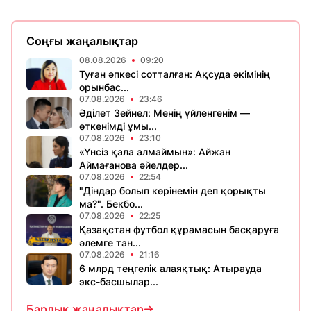
Соңғы жаңалықтар
08.08.2026
09:20
Туған әпкесі сотталған: Ақсуда әкімінің
орынбас...
07.08.2026
23:46
Әділет Зейнел: Менің үйленгенім —
өткенімді ұмы...
07.08.2026
23:10
«Үнсіз қала алмаймын»: Айжан
Аймағанова әйелдер...
07.08.2026
22:54
"Діндар болып көрінемін деп қорықты
ма?". Бекбо...
07.08.2026
22:25
Қазақстан футбол құрамасын басқаруға
әлемге тан...
07.08.2026
21:16
6 млрд теңгелік алаяқтық: Атырауда
экс-басшылар...
Барлық жаңалықтар