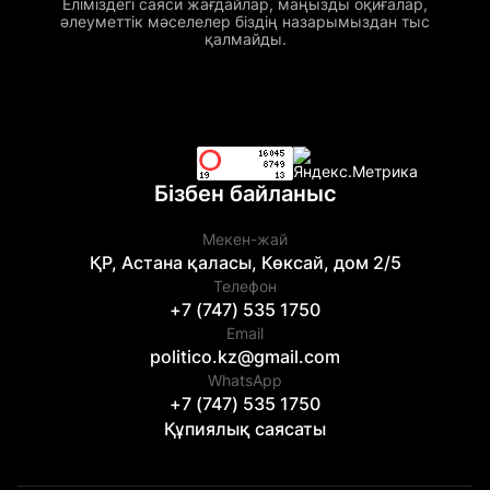
Еліміздегі саяси жағдайлар, маңызды оқиғалар,
әлеуметтік мәселелер біздің назарымыздан тыс
қалмайды.
Бізбен байланыс
Мекен-жай
ҚР, Астана қаласы, Көксай, дом 2/5
Телефон
+7 (747) 535 1750
Email
politico.kz@gmail.com
WhatsApp
+7 (747) 535 1750
Құпиялық саясаты