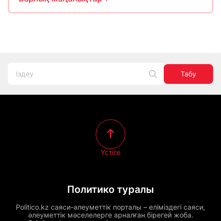
Табу
Үстіге
Политико туралы
Politico.kz саяси-әлеуметтік порталы – еліміздегі саяси,
әлеуметтік мәселелерге арналған бірегей жоба.