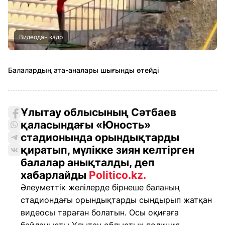
Видеодан кадр
Балалардың ата-аналары шығынды өтейді
Ұлытау облысының Сәтбаев
қаласындағы «Юность»
стадионында орындықтарды
қиратып, мүлікке зиян келтірген
балалар анықталды, деп
хабарлайды
Politico.kz.
Әлеуметтік желілерде бірнеше баланың
стадиондағы орындықтарды сындырып жатқан
видеосы тараған болатын. Осы оқиғаға