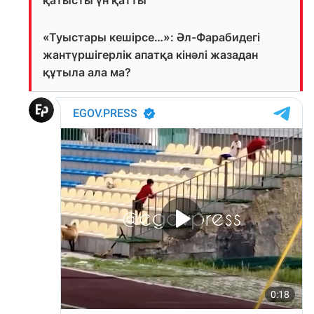
қатысты үн қатты
«Туыстары кешірсе…»: Әл-Фарабидегі
жантүршігерлік апатқа кінәлі жазадан
құтыла ала ма?