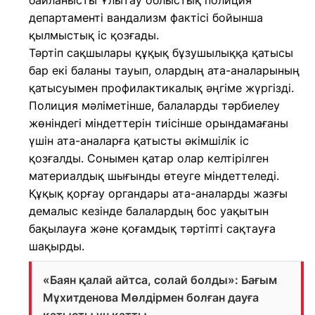
байланысты Ұлытау облыстық полиция
департаменті вандализм фактісі бойынша
қылмыстық іс қозғады.
Тәртіп сақшылары құқық бұзушылыққа қатысы
бар екі баланы тауып, олардың ата-аналарының
қатысуымен профилактикалық әңгіме жүргізді.
Полиция мәліметінше, балаларды тәрбиелеу
жөніндегі міндеттерін тиісінше орындамағаны
үшін ата-аналарға қатысты әкімшілік іс
қозғалды. Сонымен қатар олар келтірілген
материалдық шығынды өтеуге міндеттеледі.
Құқық қорғау органдары ата-аналарды жазғы
демалыс кезінде балалардың бос уақытын
бақылауға және қоғамдық тәртіпті сақтауға
шақырды.
«Баян қалай айтса, солай болды»: Бағым
Мұхитденова Мөлдірмен болған дауға