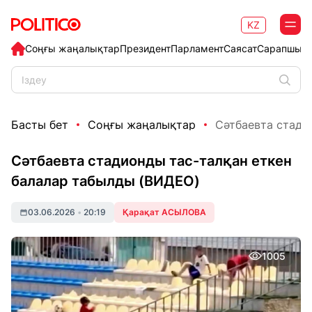
KZ
Соңғы жаңалықтар
Президент
Парламент
Саясат
Сарапшыл
Басты бет
Соңғы жаңалықтар
Сәтбаевта стадио
Сәтбаевта стадионды тас-талқан еткен
балалар табылды (ВИДЕО)
03.06.2026
•
20:19
Қарақат АСЫЛОВА
1005