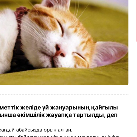
меттік желіде үй жануарының қайғылы
ынша әкімшілік жауапқа тартылды, деп
жағдай абайсызда орын алған.