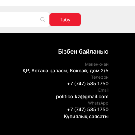
Табу
Бізбен байланыс
Мекен-жай
ҚР, Астана қаласы, Көксай, дом 2/5
Телефон
+7 (747) 535 1750
Email
politico.kz@gmail.com
WhatsApp
+7 (747) 535 1750
Құпиялық саясаты