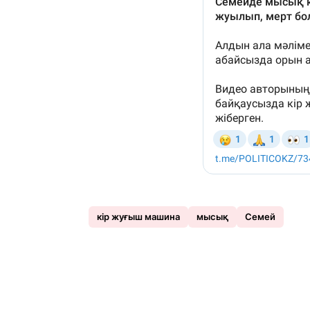
кір жуғыш машина
мысық
Семей