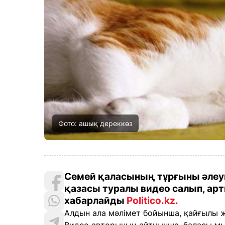
Фото: ашық дереккөз
Семей қаласының тұрғыны әлеу
қазасы туралы видео салып, арт
хабарлайды
Politico.kz
.
Алдын ала мәлімет бойынша, қайғылы 