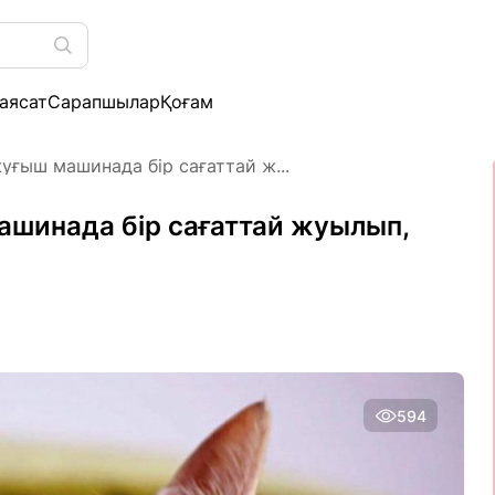
аясат
Сарапшылар
Қоғам
уғыш машинада бір сағаттай ж...
шинада бір сағаттай жуылып,
594