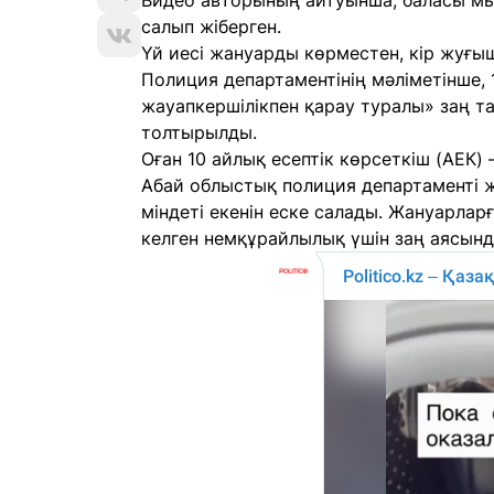
Видео авторының айтуынша, баласы мы
салып жіберген.
Үй иесі жануарды көрместен, кір жуғыш
Полиция департаментінің мәліметінше, 
жауапкершілікпен қарау туралы» заң та
толтырылды.
Оған 10 айлық есептік көрсеткіш (АЕК)
Абай облыстық полиция департаменті 
міндеті екенін еске салады. Жануарлар
келген немқұрайлылық үшін заң аясынд