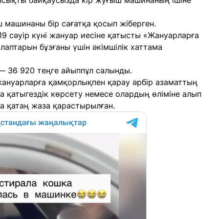
сықты байқаусызда кір жуғыш машинаның ішіне
 машинаны бір сағатқа қосып жіберген.
19 сәуір күні жануар иесіне қатысты «Жануарларға
лаптарын бұзғаны үшін әкімшілік хаттама
 — 36 920 теңге айыппұл салынды.
жануарларға қамқорлықпен қарау әрбір азаматтың
ға қатыгездік көрсету немесе олардың өліміне алып
а қатаң жаза қарастырылған.