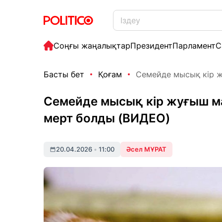
Соңғы жаңалықтар
Президент
Парламент
С
Басты бет
Қоғам
Семейде мысық кір ж
Семейде мысық кір жуғыш ма
мерт болды (ВИДЕО)
20.04.2026
•
11:00
Әсел МҰРАТ