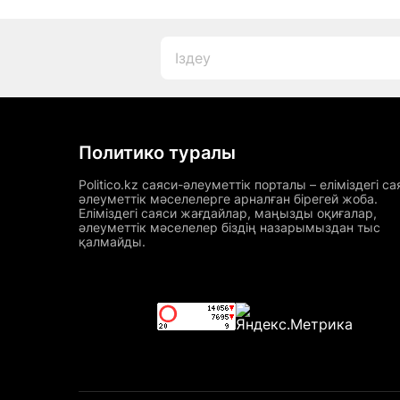
Политико туралы
Politico.kz саяси-әлеуметтік порталы – еліміздегі са
әлеуметтік мәселелерге арналған бірегей жоба.
Еліміздегі саяси жағдайлар, маңызды оқиғалар,
әлеуметтік мәселелер біздің назарымыздан тыс
қалмайды.