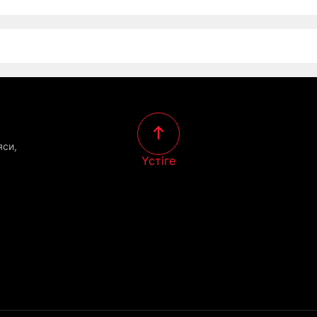
яси,
Үстіге