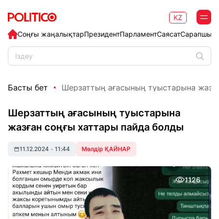
KZ
Соңғы жаңалықтар
Президент
Парламент
Саясат
Сарапшыл
Басты бет
Шерзаттың ағасының туыстарына жазған
Шерзаттың ағасының туыстарына
жазған соңғы хаттары пайда болды
11.12.2024
•
11:44
Мөлдір ҚАЙНАР
1126