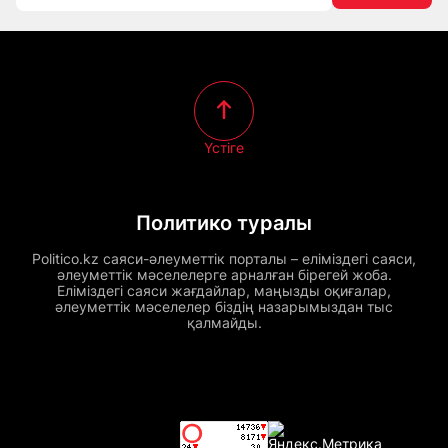
Үстіге
Политико туралы
Politico.kz саяси-әлеуметтік порталы – еліміздегі саяси,
әлеуметтік мәселелерге арналған бірегей жоба.
Еліміздегі саяси жағдайлар, маңызды оқиғалар,
әлеуметтік мәселелер біздің назарымыздан тыс
қалмайды.