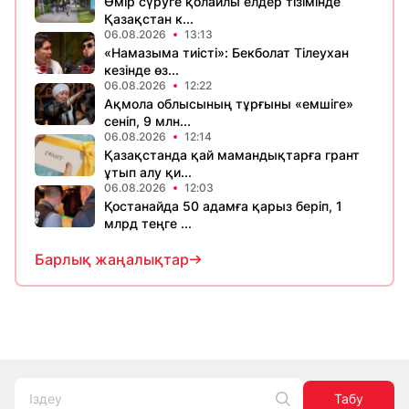
Өмір сүруге қолайлы елдер тізімінде
Қазақстан к...
06.08.2026
13:13
«Намазыма тиісті»: Бекболат Тілеухан
кезінде өз...
06.08.2026
12:22
Ақмола облысының тұрғыны «емшіге»
сеніп, 9 млн...
06.08.2026
12:14
Қазақстанда қай мамандықтарға грант
ұтып алу қи...
06.08.2026
12:03
Қостанайда 50 адамға қарыз беріп, 1
млрд теңге ...
Барлық жаңалықтар
Табу