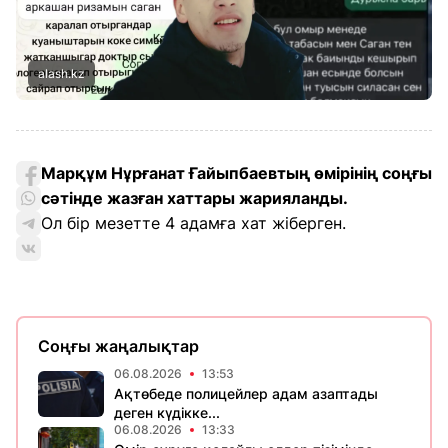
alash.kz
Марқұм Нұрғанат Ғайыпбаевтың өмірінің соңғы
сәтінде жазған хаттары жарияланды.
Ол бір мезетте 4 адамға хат жіберген.
Соңғы жаңалықтар
06.08.2026
13:53
Ақтөбеде полицейлер адам азаптады
деген күдікке...
06.08.2026
13:33