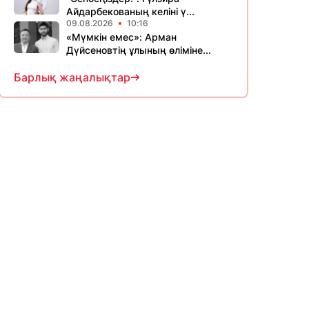
Айдарбекованың келіні ү...
09.08.2026
10:16
«Мүмкін емес»: Арман
Дүйсеновтің ұлының өліміне...
Барлық жаңалықтар