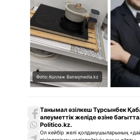
Фото: Коллаж Bairaqmedia.kz
Танымал әзілкеш Тұрсынбек Қаб
әлеуметтік желіде өзіне бағытта
Politico.kz.
Ол кейбір желі қолданушыларының «дай