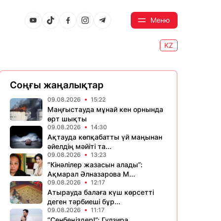
Меню
KZ
Соңғы жаңалықтар
09.08.2026
15:22
Маңғыстауда мұнай кен орнында
өрт шықты
09.08.2026
14:30
Ақтауда көпқабатты үй маңынан
әйелдің мәйіті та...
09.08.2026
13:23
“Кінәлілер жазасын алады”:
Ақмарал Әлназарова М...
09.08.2026
12:17
Атырауда балаға күш көрсетті
деген тәрбиеші бұр...
09.08.2026
11:17
“Сенбеңіздер!”: Гүлзира