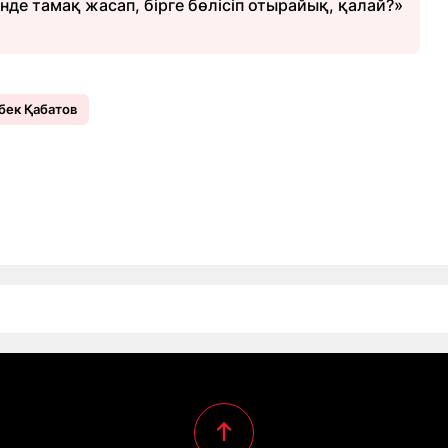
нде тамақ жасап, бірге бөлісіп отырайық, қалай?»
бек Қабатов