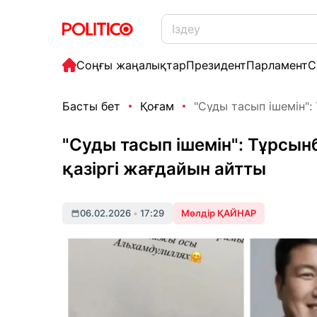
Соңғы жаңалықтар
Президент
Парламент
С
Басты бет
Қоғам
"Суды тасып ішемін":
"Суды тасып ішемін": Тұрсын
қазіргі жағдайын айтты
06.02.2026
•
17:29
Мөлдір ҚАЙНАР