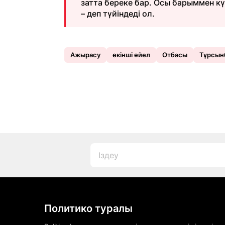
затта береке бар. Осы барыммен кү
– деп түйіндеді ол.
Ажырасу
екінші әйел
Отбасы
Тұрсын
Политико туралы