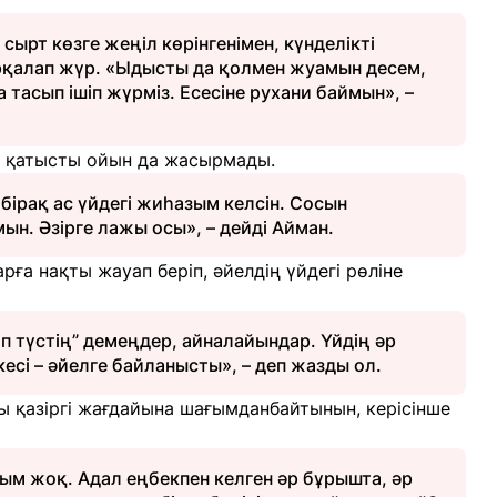
сырт көзге жеңіл көрінгенімен, күнделікті
 арқалап жүр. «Ыдысты да қолмен жуамын десем,
а тасып ішіп жүрміз. Есесіне рухани баймын», –
не қатысты ойын да жасырмады.
, бірақ ас үйдегі жиһазым келсін. Сосын
ын. Әзірге лажы осы», – дейді Айман.
рға нақты жауап беріп, әйелдің үйдегі рөліне
п түстің” демеңдер, айналайындар. Үйдің әр
кесі – әйелге байланысты», – деп жазды ол.
 қазіргі жағдайына шағымданбайтынын, керісінше
м жоқ. Адал еңбекпен келген әр бұрышта, әр