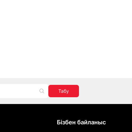
Табу
Бізбен байланыс