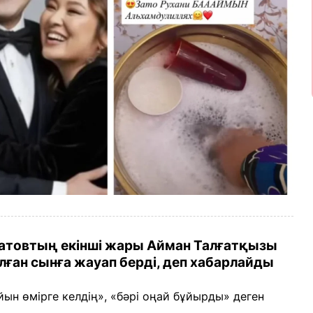
атовтың екінші жары Айман Талғатқызы
лған сынға жауап берді, деп хабарлайды
ын өмірге келдің», «бәрі оңай бұйырды» деген