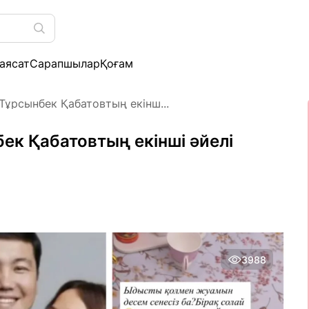
аясат
Сарапшылар
Қоғам
 Тұрсынбек Қабатовтың екінш...
бек Қабатовтың екінші әйелі
3988