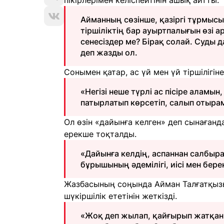
пікірлерімен келіспейтінін ашық айтты.
Айманның сөзінше, қазіргі тұрмысы 
тіршіліктің бар ауыртпалығын өзі
сенесіздер ме? Бірақ солай. Суды д
деп жазды ол.
Сонымен қатар, ас үй мен үй тіршілігі
«Негізі неше түрлі ас пісіре аламын
патырлатып көрсетіп, салып отырам
Ол өзін «дайынға келген» деп сынағанда
ерекше тоқталды.
«Дайынға келдің, аспаннан салбыра
бұрышының әдемілігі, иісі мен бере
Жазбасының соңында Айман Талғатқызы
шүкіршілік ететінін жеткізді.
«Жоқ деп жылап, қайғырып жатқаны