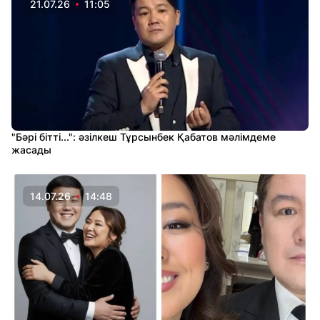
21.07.26
11:05
"Бәрі бітті...": әзілкеш Тұрсынбек Қабатов мәлімдеме
жасады
14.07.26
14:48