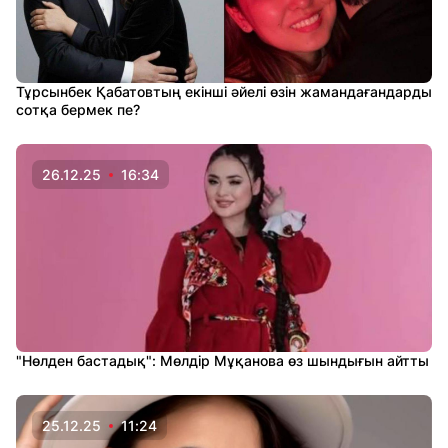
Тұрсынбек Қабатовтың екінші әйелі өзін жамандағандарды
сотқа бермек пе?
26.12.25
16:34
"Нөлден бастадық": Мөлдір Мұқанова өз шындығын айтты
25.12.25
11:24