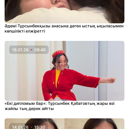
Әдемі Тұрсынбекқызы анасына деген ыстық ықыласымен
көпшілікті елжіретті
16.01.26
09:46
«Екі дипломым бар»: Тұрсынбек Қабатовтың жары өзі
жайлы тың дерек айтты
14.01.26
15:30