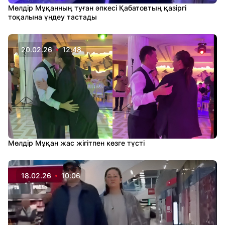
Мөлдір Мұқанның туған әпкесі Қабатовтың қазіргі
тоқалына үндеу тастады
20.02.26
12:48
Мөлдір Мұқан жас жігітпен көзге түсті
18.02.26
10:06