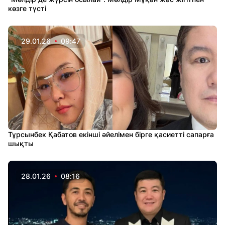
көзге түсті
29.01.26
09:47
Тұрсынбек Қабатов екінші әйелімен бірге қасиетті сапарға
шықты
28.01.26
08:16