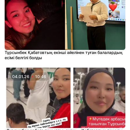
Тұрсынбек Қабатовтың екінші әйелінен туған балалардың
есімі белгілі болды
04.01.26
10:46