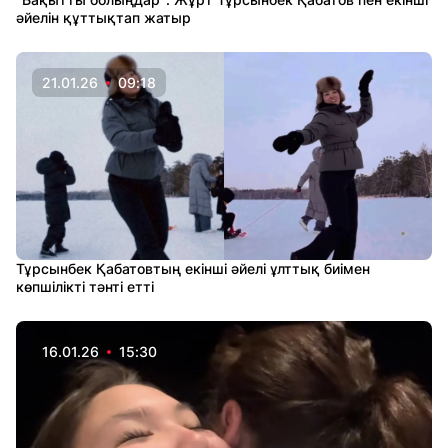
әйелін құттықтап жатыр
21.01.26
09:18
Тұрсынбек Қабатовтың екінші әйелі ұлттық биімен
көпшілікті тәнті етті
16.01.26
15:30