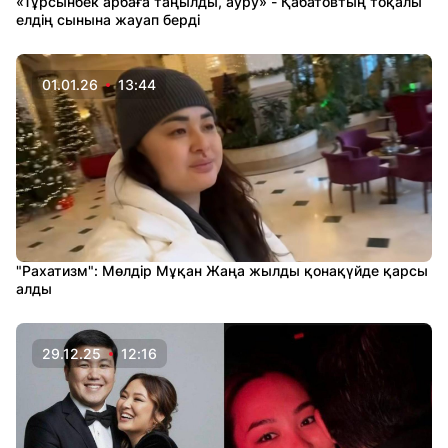
«Тұрсынбек арбаға таңылды, ауру» - Қабатовтың тоқалы
елдің сынына жауап берді
01.01.26
13:44
"Рахатизм": Мөлдір Мұқан Жаңа жылды қонақүйде қарсы
алды
29.12.25
12:16