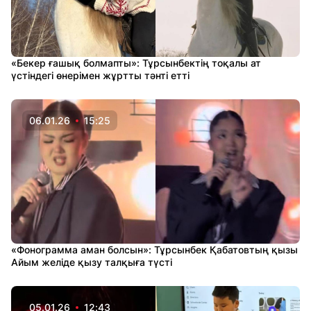
«Бекер ғашық болмапты»: Тұрсынбектің тоқалы ат
үстіндегі өнерімен жұртты тәнті етті
06.01.26
15:25
«Фонограмма аман болсын»: Тұрсынбек Қабатовтың қызы
Айым желіде қызу талқыға түсті
05.01.26
12:43