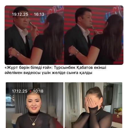
19.12.25
16:13
«Жұрт бәрін біледі ғой»: Тұрсынбек Қабатов екінші
әйелімен видеосы үшін желіде сынға қалды
17.12.25
10:18