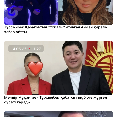
Тұрсынбек Қабатовтың “тоқалы” атанған Айман қаралы
хабар айтты
14.05.26
11:27
Мөлдір Мұқан мен Тұрсынбек Қабатовтың бірге жүрген
суреті тарады