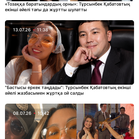
«Тозаққа баратындардың орны»: Тұрсынбек Қабатовтың
екінші әйелі тағы да жұртты шулатты
13.07.26
11:38
"Бастысы еркек таңдады": Тұрсынбек Қабатовтың екінші
әйелі жазбасымен жұртқа ой салды
08.07.26
10:42