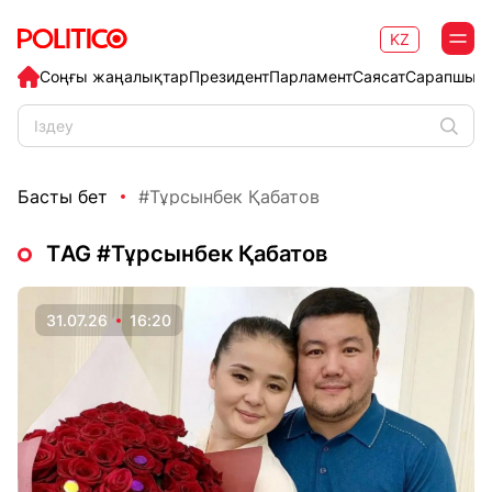
KZ
Соңғы жаңалықтар
Президент
Парламент
Саясат
Сарапшыл
Басты бет
#Тұрсынбек Қабатов
ТAG #Тұрсынбек Қабатов
31.07.26
16:20