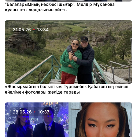
“Балаларымның несібесі шығар”: Мөлдір Мұқанова
қуанышты жаңалығын айтты
31.05.26
13:34
«Жасырмайтын болыпты»: Тұрсынбек Қабатовтың екінші
әйелімен фотолары желіде тарады
28.05.26
10:37