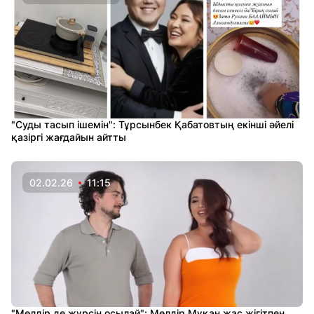
"Суды тасып ішемін": Тұрсынбек Қабатовтың екінші әйелі
қазіргі жағдайын айтты
02.02.26
11:15
"Мөлдір де жүрсін осылай": Мөлдір Мұқан жас жігітпен