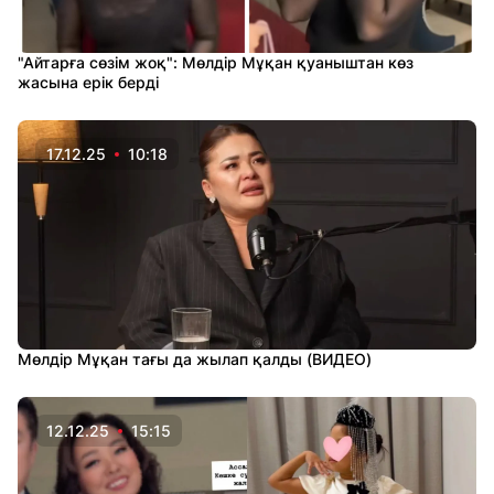
"Айтарға сөзім жоқ": Мөлдір Мұқан қуаныштан көз
жасына ерік берді
17.12.25
10:18
Мөлдір Мұқан тағы да жылап қалды (ВИДЕО)
12.12.25
15:15