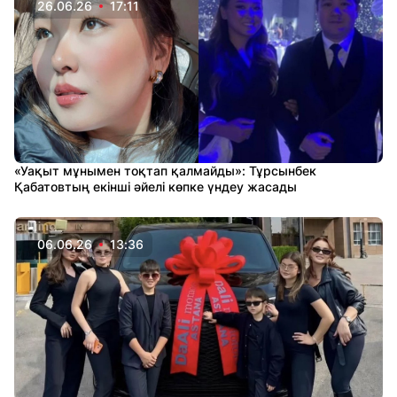
26.06.26
17:11
«Уақыт мұнымен тоқтап қалмайды»: Тұрсынбек
Қабатовтың екінші әйелі көпке үндеу жасады
06.06.26
13:36