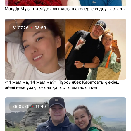
Мөлдір Мұқан желіде ажырасқан әкелерге үндеу тастады
31.07.26
08:59
«11 жыл ма, 14 жыл ма?»: Тұрсынбек Қабатовтың екінші
әйелі неке ұзақтығына қатысты шатасып кетті
29.07.26
11:40