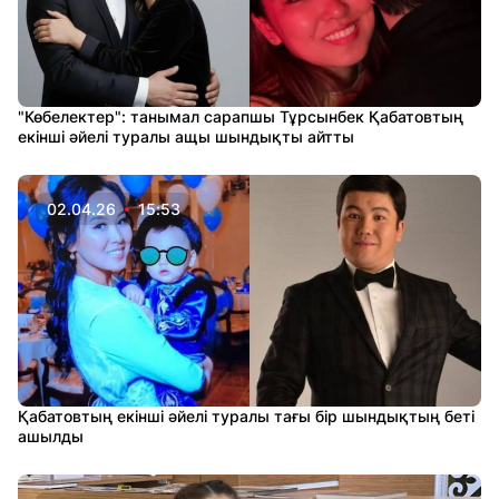
"Көбелектер": танымал сарапшы Тұрсынбек Қабатовтың
екінші әйелі туралы ащы шындықты айтты
02.04.26
15:53
Қабатовтың екінші әйелі туралы тағы бір шындықтың беті
ашылды