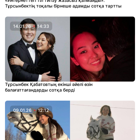
«Интернеттегі тіл тигізу жазасыз қалмайды»:
Тұрсынбектің тоқалы бірнеше адамды сотқа тартты
14.01.26
14:33
Тұрсынбек Қабатовтың екінші әйелі өзін
балағаттағандарды сотқа берді
09.01.26
12:12