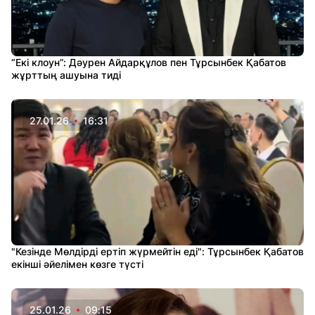
“Екі клоун”: Дәурен Айдарқұлов пен Тұрсынбек Қабатов
жұрттың ашуына тиді
27.01.26
16:31
"Кезінде Мөлдірді ертіп жүрмейтін еді": Тұрсынбек Қабатов
екінші әйелімен көзге түсті
25.01.26
09:15