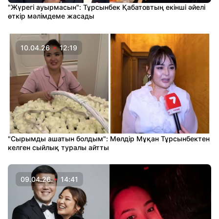
"Жүрегі ауырмасын": Тұрсынбек Қабатовтың екінші әйелі
өткір мәлімдеме жасады
10.04.26
12:19
"Сырымды ашатын болдым": Мөлдір Мұқан Тұрсынбектен
келген сыйлық туралы айтты
09.04.26
14:41