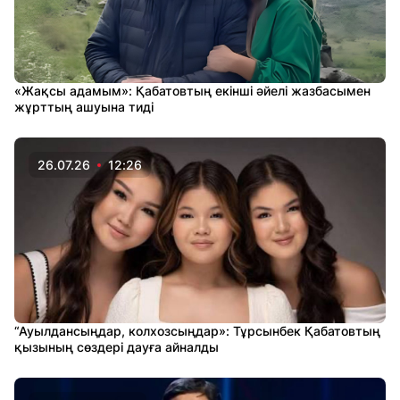
«Жақсы адамым»: Қабатовтың екінші әйелі жазбасымен
жұрттың ашуына тиді
26.07.26
12:26
“Ауылдансыңдар, колхозсыңдар»: Тұрсынбек Қабатовтың
қызының сөздері дауға айналды