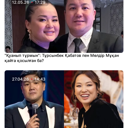
12.05.26
17:29
"Қуанып тұрмын": Тұрсынбек Қабатов пен Мөлдір Мұқан
қайта қосылған ба?
27.04.26
14:43