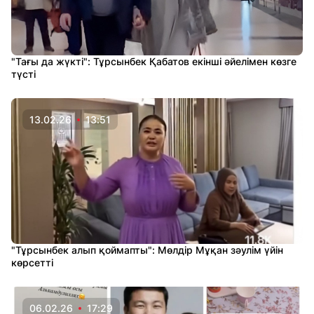
"Тағы да жүкті": Тұрсынбек Қабатов екінші әйелімен көзге
түсті
13.02.26
13:51
"Тұрсынбек алып қоймапты": Мөлдір Мұқан зәулім үйін
көрсетті
06.02.26
17:29