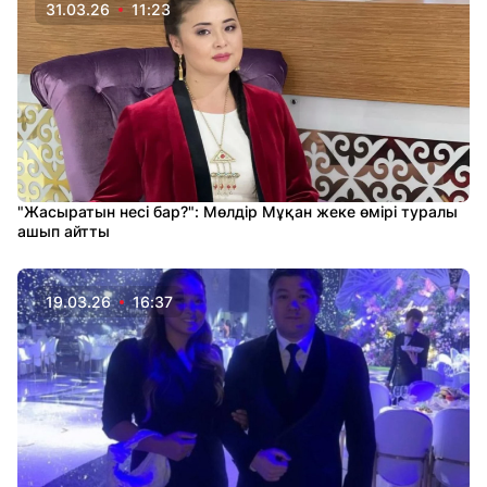
31.03.26
11:23
"Жасыратын несі бар?": Мөлдір Мұқан жеке өмірі туралы
ашып айтты
19.03.26
16:37