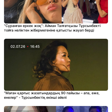
"Сұранған еркек жоқ": Айман Талғатқызы Тұрсынбекті
тойға неліктен жібермегеніне қатысты жауап берді
02.07.26
16:45
"Маған қарғыс жазатындардың 90 пайызы – апа, әже,
енелер" - Тұрсынбектің екінші әйелі