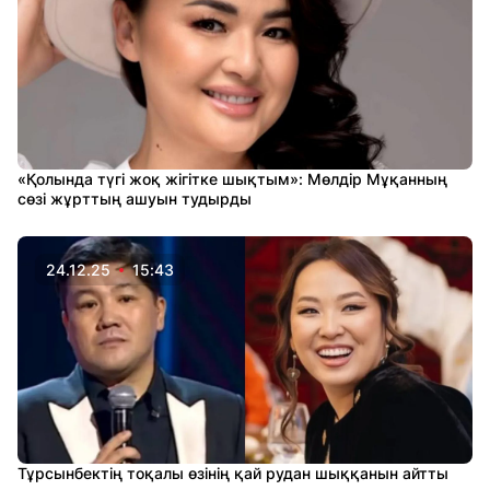
«Қолында түгі жоқ жігітке шықтым»: Мөлдір Мұқанның
сөзі жұрттың ашуын тудырды
24.12.25
15:43
Тұрсынбектің тоқалы өзінің қай рудан шыққанын айтты