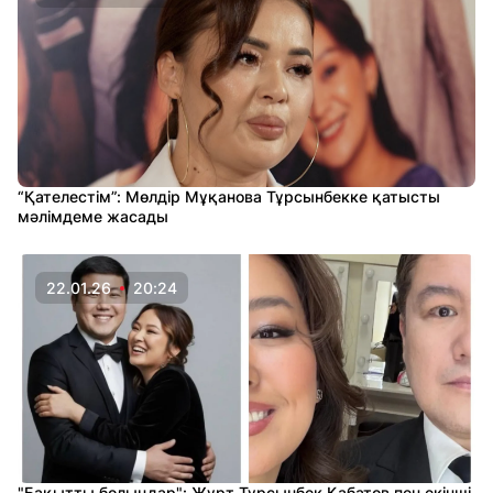
“Қателестім”: Мөлдір Мұқанова Тұрсынбекке қатысты
мәлімдеме жасады
22.01.26
20:24
"Бақытты болыңдар": Жұрт Тұрсынбек Қабатов пен екінші