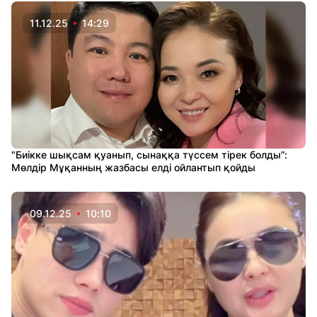
11.12.25
14:29
"Биікке шықсам қуанып, сынаққа түссем тірек болды”:
Мөлдір Мұқанның жазбасы елді ойлантып қойды
09.12.25
10:10