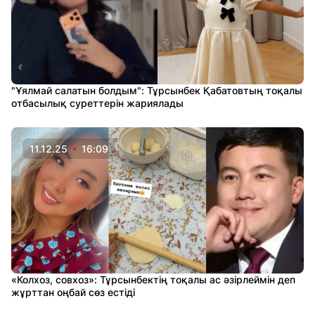
"Ұялмай салатын болдым": Тұрсынбек Қабатовтың тоқалы
отбасылық суреттерін жариялады
11.12.25
16:09
«Колхоз, совхоз»: Тұрсынбектің тоқалы ас әзірлеймін деп
жұрттан оңбай сөз естіді