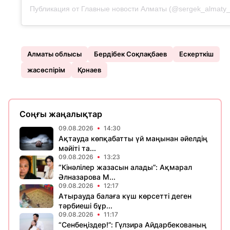
Публикация от Главные новости Алматы (@sergek_almaty_
Алматы облысы
Бердібек Соқпақбаев
Ескерткіш
жасөспірім
Қонаев
Соңғы жаңалықтар
09.08.2026
14:30
Ақтауда көпқабатты үй маңынан әйелдің
мәйіті та...
09.08.2026
13:23
“Кінәлілер жазасын алады”: Ақмарал
Әлназарова М...
09.08.2026
12:17
Атырауда балаға күш көрсетті деген
тәрбиеші бұр...
09.08.2026
11:17
“Сенбеңіздер!”: Гүлзира Айдарбекованың