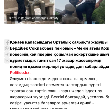
Фото: instagram.com/sergek_almaty_
Қонаев қаласындағы Орталық саябақта жазушы
Бердібек Соқпақбаев пен оның «Менің атым Қо
повесінің кейіпкеріне қойылған ескерткішке шығ
құрметсіздік танытқан 17 жасар жасөспірімді
полиция қызметкерлері ұстады, деп хабарлайды
Politico.kz.
Әлеуметтік желіде мәдени нысанға өрмелеп,
қоғамдық тәртіпті елемеген жастардың суреті
тараған соң тәртіп сақшылары жедел іздестіру
шараларын жүргізді. Белгілі болғандай, ұсталған б
қазіргі уақытта балаларға арналған арнайы