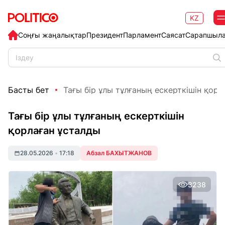
KZ
Соңғы жаңалықтар
Президент
Парламент
Саясат
Сарапшыл
Басты бет
Тағы бір ұлы тұлғаның ескерткішін қор
Тағы бір ұлы тұлғаның ескерткішін
қорлаған ұсталды
28.05.2026
•
17:18
Абзал БАХЫТЖАНОВ
3238