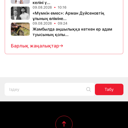
келіні ү...
09.08.2026
10:16
«Мүмкін емес»: Арман Дүйсеновтің
ұлының өліміне...
09.08.2026
09:24
Жамбылда аңшылыққа кеткен ер адам
туысының қолы...
Барлық жаңалықтар
Табу