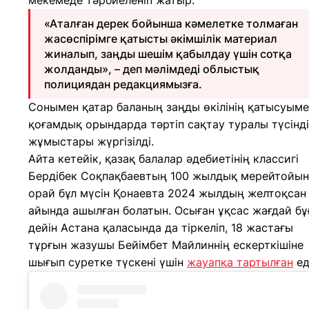
мекемеде тәрбиеленіп жатыр.
«Аталған дерек бойынша кәмелетке толмаған
жасөспірімге қатысты әкімшілік материал
жиналып, заңды шешім қабылдау үшін сотқа
жолданды», – деп мәлімдеді облыстық
полициядан редакциямызға.
Сонымен қатар баланың заңды өкілінің қатысуым
қоғамдық орындарда тәртіп сақтау туралы түсінд
жұмыстары жүргізілді.
Айта кетейік, қазақ балалар әдебиетінің классигі
Бердібек Соқпақбаевтың 100 жылдық мерейтойын
орай бұл мүсін Қонаевта 2024 жылдың желтоқсан
айында ашылған болатын. Осыған ұқсас жағдай бұ
дейін Астана қаласында да тіркеліп, 18 жастағы
тұрғын жазушы Бейімбет Майлиннің ескерткішіне
шығып суретке түскені үшін
жауапқа тартылған
ед