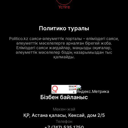
Үстіге
Политико туралы
Politico.kz саяси-әлеуметтік порталы – еліміздегі саяси,
әлеуметтік мәселелерге арналған бірегей жоба.
Еліміздегі саяси жағдайлар, маңызды оқиғалар,
әлеуметтік мәселелер біздің назарымыздан тыс
қалмайды.
Бізбен байланыс
Мекен-жай
ҚР, Астана қаласы, Көксай, дом 2/5
Телефон
+7 (747) 535 1750