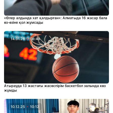
«Өлер алдында хат қалдырған»: Алматыда 16 жасар бала
өз-өзіне қол жұмсады
14.01.26
08:49
Атырауда 13 жастағы жасөспірім баскетбол залында көз
жұмды
10.12.25
10:12