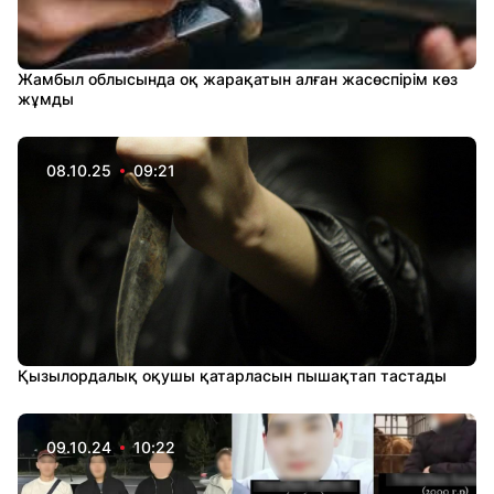
Жамбыл облысында оқ жарақатын алған жасөспірім көз
жұмды
08.10.25
09:21
Қызылордалық оқушы қатарласын пышақтап тастады
09.10.24
10:22