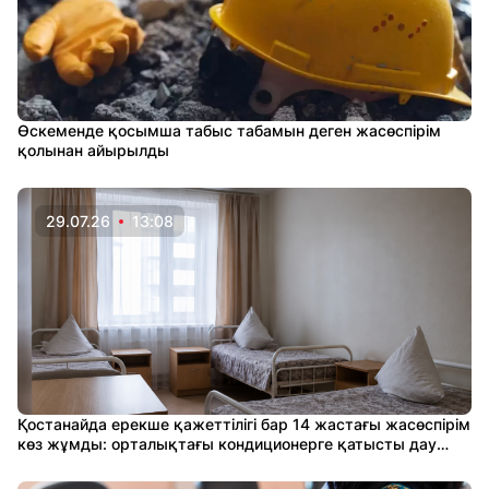
Өскеменде қосымша табыс табамын деген жасөспірім
қолынан айырылды
29.07.26
13:08
Қостанайда ерекше қажеттілігі бар 14 жастағы жасөспірім
көз жұмды: орталықтағы кондиционерге қатысты дау
шықты