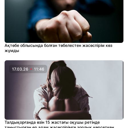
Ақтөбе облысында болған төбелестен жасөспірім көз
жұмды
17.03.26
11:46
Талдықорғанда өзін 15 жастағы оқушы ретінде
таныстырған ер адам жасөспірімге зорлық көрсеткен