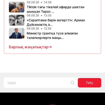
08.08.26
14:38
Tiktok-тағы тікелей эфирде шектен
шыққан Тараз ...
08.08.26
13:35
«Сараптама бәрін өзгертті»: Арман
Дүйсеновтің ә...
08.08.26
12:39
Министр грантқа түсе алмаған
талапкерлерге маңы...
Барлық жаңалықтар
Табу