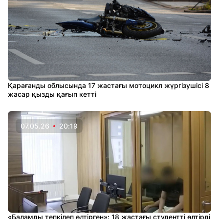
Қарағанды облысында 17 жастағы мотоцикл жүргізушісі 8
жасар қызды қағып кетті
07.05.26
20:19
«Баламды тепкілеп өлтірген»: 18 жастағы студентті өлтірді