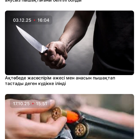
03.12.25
16:04
Ақтөбеде жасөспірім әжесі мен анасын пышақтап
тастады деген күдікке ілінді
17.10.25
15:51