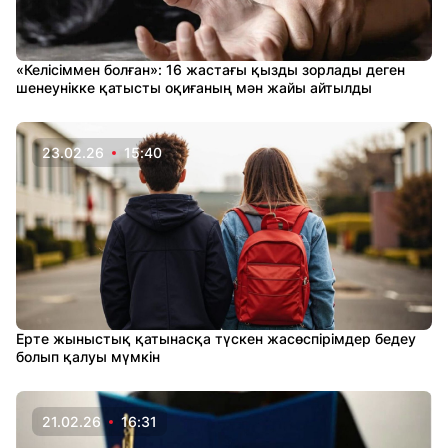
«Келісіммен болған»: 16 жастағы қызды зорлады деген
шенеунікке қатысты оқиғаның мән жайы айтылды
23.02.26
15:40
Ерте жыныстық қатынасқа түскен жасөспірімдер бедеу
болып қалуы мүмкін
21.02.26
16:31