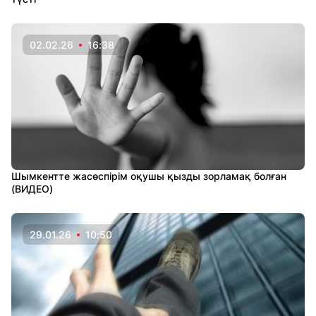
02.02.26
16:38
Шымкентте жасөспірім оқушы қызды зорламақ болған
(ВИДЕО)
29.01.26
10:50