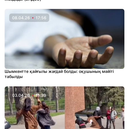
08.04.26
17:56
Шымкентте қайғылы жағдай болды: оқушының мәйіті
табылды
03.04.26
11:39