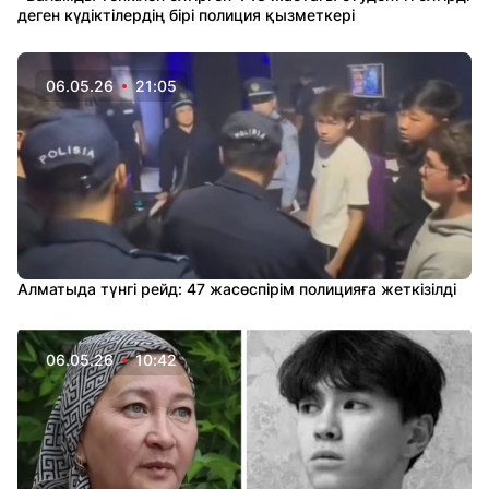
деген күдіктілердің бірі полиция қызметкері
06.05.26
21:05
Алматыда түнгі рейд: 47 жасөспірім полицияға жеткізілді
06.05.26
10:42