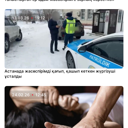
13.03.26
19:12
Астанада жасөспірімді қағып, қашып кеткен жүргізуші
ұсталды
24.02.26
12:45