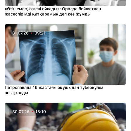
«Өзін емес, өзгені ойлады»: Оралда бойжеткен
жасөспірімді құтқарамын деп көз жұмды
31.07.26
09:21
Петропавлда 16 жастағы оқушыдан туберкулез
анықталды
30.07.26
18:10