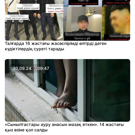
Талғарда 16 жастағы жасөспірімді өлтірді деген
күдіктілердің суреті тарады
30.09.24
09:47
«Сыныптастары ауру анасын мазақ еткен». 14 жастағы
қыз өзіне қол салды