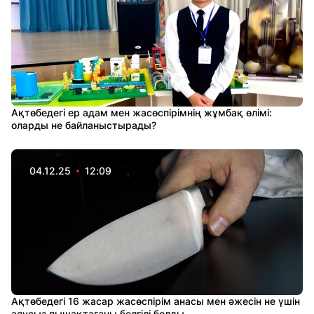
Ақтөбедегі ер адам мен жасөспірімнің жұмбақ өлімі:
оларды не байланыстырады?
04.12.25
12:09
Ақтөбедегі 16 жасар жасөспірім анасы мен әжесін не үшін
аяусыз пышақтағаны белгілі болды