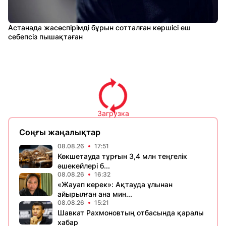
Астанада жасөспірімді бұрын сотталған көршісі еш
себепсіз пышақтаған
Загрузка
Соңғы жаңалықтар
08.08.26
17:51
Көкшетауда тұрғын 3,4 млн теңгелік
әшекейлері б...
08.08.26
16:32
«Жауап керек»: Ақтауда ұлынан
айырылған ана мин...
08.08.26
15:21
Шавкат Рахмоновтың отбасында қаралы
хабар