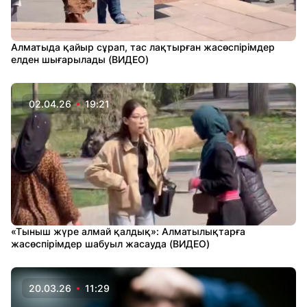
Алматыда қайыр сұрап, тас лақтырған жасөспірімдер
елден шығарылады (ВИДЕО)
02.04.26
19:21
«Тыныш жүре алмай қалдық»: Алматылықтарға
жасөспірімдер шабуыл жасауда (ВИДЕО)
20.03.26
11:29