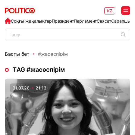
KZ
Соңғы жаңалықтар
Президент
Парламент
Саясат
Сарапшыл
Басты бет
#жасөспірім
ТAG #жасөспірім
31.07.26
21:13