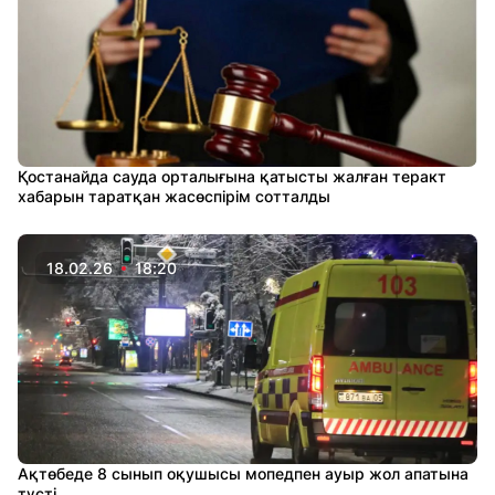
Қостанайда сауда орталығына қатысты жалған теракт
хабарын таратқан жасөспірім сотталды
18.02.26
18:20
Ақтөбеде 8 сынып оқушысы мопедпен ауыр жол апатына
түсті