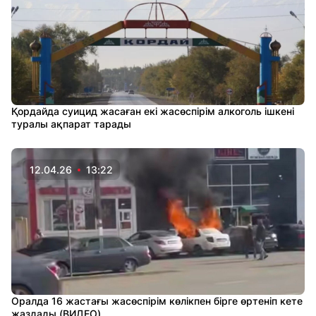
Қордайда суицид жасаған екі жасөспірім алкоголь ішкені
туралы ақпарат тарады
12.04.26
13:22
Оралда 16 жастағы жасөспірім көлікпен бірге өртеніп кете
жаздады (ВИДЕО)