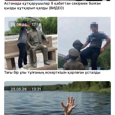
Астанада құтқарушылар 9 қабаттан секірмек болған
қызды құтқарып қалды (ВИДЕО)
28.05.26
17:18
Тағы бір ұлы тұлғаның ескерткішін қорлаған ұсталды
25.05.26
13:31