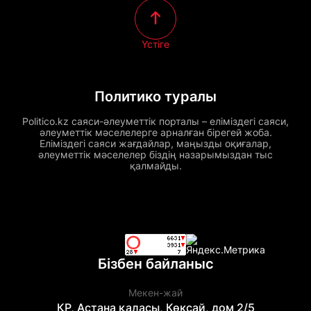
Үстіге
Политико туралы
Politico.kz саяси-әлеуметтік порталы – еліміздегі саяси,
әлеуметтік мәселелерге арналған бірегей жоба.
Еліміздегі саяси жағдайлар, маңызды оқиғалар,
әлеуметтік мәселелер біздің назарымыздан тыс
қалмайды.
Бізбен байланыс
Мекен-жай
ҚР, Астана қаласы, Көксай, дом 2/5