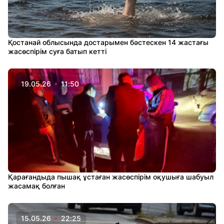
Қостанай облысында достарымен бәстескен 14 жастағы
жасөспірім суға батып кетті
19.05.26
11:50
Қарағандыда пышақ ұстаған жасөспірім оқушыға шабуыл
жасамақ болған
15.05.26
22:25