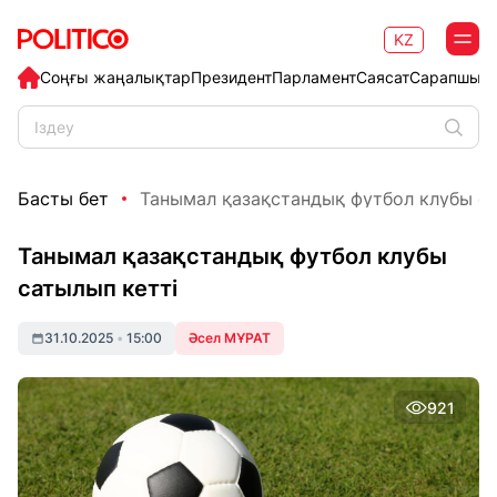
KZ
Соңғы жаңалықтар
Президент
Парламент
Саясат
Сарапшыл
Басты бет
Танымал қазақстандық футбол клубы са
Танымал қазақстандық футбол клубы
сатылып кетті
31.10.2025
•
15:00
Әсел МҰРАТ
921