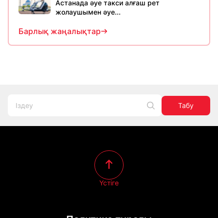
Астанада әуе такси алғаш рет
жолаушымен әуе...
Барлық жаңалықтар
Табу
Үстіге