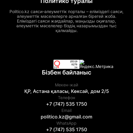
Политико туралы
Politico.kz саяси-әлеуметтік порталы – еліміздегі саяси,
әлеуметтік мәселелерге арналған бірегей жоба.
Еліміздегі саяси жағдайлар, маңызды оқиғалар,
әлеуметтік мәселелер біздің назарымыздан тыс
қалмайды.
Бізбен байланыс
Мекен-жай
ҚР, Астана қаласы, Көксай, дом 2/5
Телефон
+7 (747) 535 1750
Email
politico.kz@gmail.com
WhatsApp
+7 (747) 535 1750