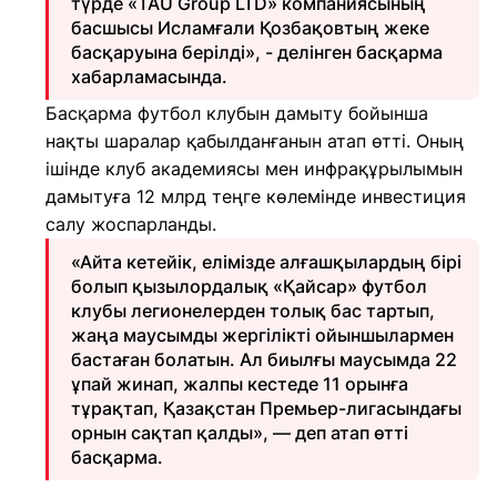
түрде «TAU Group LTD» компаниясының
басшысы Исламғали Қозбақовтың жеке
басқаруына берілді», - делінген басқарма
хабарламасында.
Басқарма футбол клубын дамыту бойынша
нақты шаралар қабылданғанын атап өтті. Оның
ішінде клуб академиясы мен инфрақұрылымын
дамытуға 12 млрд теңге көлемінде инвестиция
салу жоспарланды.
«Айта кетейік, елімізде алғашқылардың бірі
болып қызылордалық «Қайсар» футбол
клубы легионелерден толық бас тартып,
жаңа маусымды жергілікті ойыншылармен
бастаған болатын. Ал биылғы маусымда 22
ұпай жинап, жалпы кестеде 11 орынға
тұрақтап, Қазақстан Премьер-лигасындағы
орнын сақтап қалды», — деп атап өтті
басқарма.