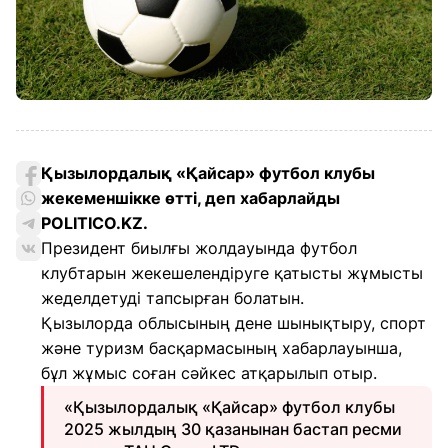
Қызылордалық «Қайсар» футбол клубы
жекеменшікке өтті, деп хабарлайды
POLITICO.KZ.
Президент биылғы жолдауында футбол
клубтарын жекешелендіруге қатысты жұмысты
жеделдетуді тапсырған болатын.
Қызылорда облысының дене шынықтыру, спорт
және туризм басқармасының хабарлауынша,
бұл жұмыс соған сәйкес атқарылып отыр.
«Қызылордалық «Қайсар» футбол клубы
2025 жылдың 30 қазанынан бастап ресми