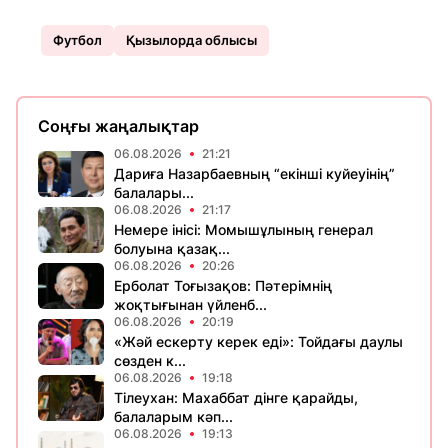
Футбол
Қызылорда облысы
Соңғы жаңалықтар
06.08.2026
21:21
Дариға Назарбаевның “екінші куйеуінің”
балалары...
06.08.2026
21:17
Немере інісі: Момышұлының генерал
болуына қазақ...
06.08.2026
20:26
Ерболат Тоғызақов: Пәтерімнің
жоқтығынан үйленб...
06.08.2026
20:19
«Жәй ескерту керек еді»: Тойдағы даулы
сөзден к...
06.08.2026
19:18
Тілеухан: Махаббат дінге қарайды,
балаларым кәп...
06.08.2026
19:13