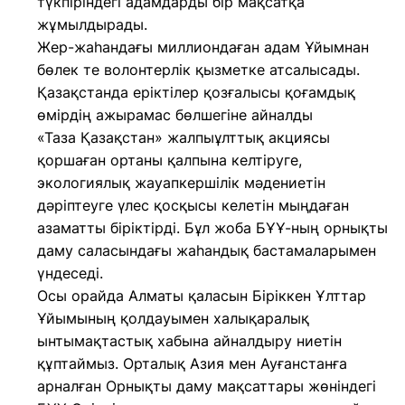
түкпіріндегі адамдарды бір мақсатқа
жұмылдырады.
Жер-жаһандағы миллиондаған адам Ұйымнан
бөлек те волонтерлік қызметке атсалысады.
Қазақстанда еріктілер қозғалысы қоғамдық
өмірдің ажырамас бөлшегіне айналды
«Таза Қазақстан» жалпыұлттық акциясы
қоршаған ортаны қалпына келтіруге,
экологиялық жауапкершілік мәдениетін
дәріптеуге үлес қосқысы келетін мыңдаған
азаматты біріктірді. Бұл жоба БҰҰ-ның орнықты
даму саласындағы жаһандық бастамаларымен
үндеседі.
Осы орайда Алматы қаласын Біріккен Ұлттар
Ұйымының қолдауымен халықаралық
ынтымақтастық хабына айналдыру ниетін
құптаймыз. Орталық Азия мен Ауғанстанға
арналған Орнықты даму мақсаттары жөніндегі