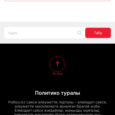
Табу
Үстіге
Политико туралы
Politico.kz саяси-әлеуметтік порталы – еліміздегі саяси,
әлеуметтік мәселелерге арналған бірегей жоба.
Еліміздегі саяси жағдайлар, маңызды оқиғалар,
әлеуметтік мәселелер біздің назарымыздан тыс