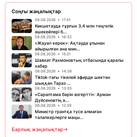
Соңғы жаңалықтар
08.08.2026
17:51
Көкшетауда тұрғын 3,4 млн теңгелік
әшекейлері б...
08.08.2026
16:32
«Жауап керек»: Ақтауда ұлынан
айырылған ана мин...
08.08.2026
15:21
Шавкат Рахмоновтың отбасында қаралы
хабар
08.08.2026
14:38
Tiktok-тағы тікелей эфирде шектен
шыққан Тараз ...
08.08.2026
13:35
«Сараптама бәрін өзгертті»: Арман
Дүйсеновтің ә...
08.08.2026
12:39
Министр грантқа түсе алмаған
талапкерлерге маңы...
Барлық жаңалықтар