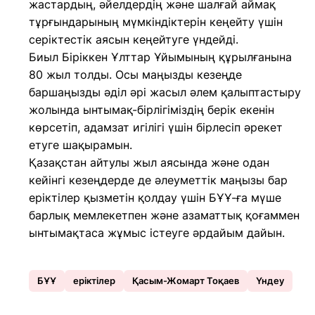
жастардың, әйелдердің және шалғай аймақ
тұрғындарының мүмкіндіктерін кеңейту үшін
серіктестік аясын кеңейтуге үндейді.
Биыл Біріккен Ұлттар Ұйымының құрылғанына
80 жыл толды. Осы маңызды кезеңде
баршаңызды әділ әрі жасыл әлем қалыптастыру
жолында ынтымақ-бірлігіміздің берік екенін
көрсетіп, адамзат игілігі үшін бірлесіп әрекет
етуге шақырамын.
Қазақстан айтулы жыл аясында және одан
кейінгі кезеңдерде де әлеуметтік маңызы бар
еріктілер қызметін қолдау үшін БҰҰ-ға мүше
барлық мемлекетпен және азаматтық қоғаммен
ынтымақтаса жұмыс істеуге әрдайым дайын.
БҰҰ
еріктілер
Қасым-Жомарт Тоқаев
Үндеу