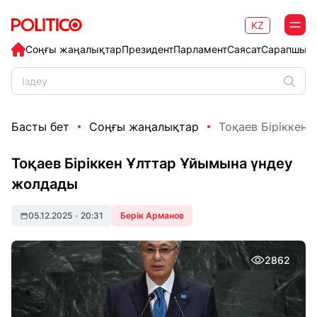
KZ
Соңғы жаңалықтар
Президент
Парламент
Саясат
Сарапшыл
Басты бет
Соңғы жаңалықтар
Тоқаев Біріккен
Тоқаев Біріккен Ұлттар Ұйымына үндеу
жолдады
05.12.2025
•
20:31
Берік Арманов
2862