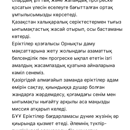
олардың ұлттық және жаһандық прогреске
қосатын үлесін еселеуге бағытталған ортақ
ұмтылысымызды көрсетеді.
Қазақстан халықаралық серіктестермен тығыз
ынтымақтастық жасай отырып, осы бастаманы
көтерді.
Еріктілер қозғалысы Орнықты даму
мақсаттарына жету жолындағы азаматтық
белсенділік пен прогреске ықпал ететін ізгі
амалдың жасампаздық қуатына айналарына
кәміл сенеміз.
Қазіргідей алмағайып заманда еріктілер адам
өмірін сақтау, қиындыққа душар болған
жандарға жәрдемдесу, қоғамдағы сенім мен
ынтымақты нығайту арқылы аса маңызды
миссия атқарып келеді.
БҰҰ Еріктілер бағдарламасы дүние жүзінің әр
қиырында қызмет етеді. Әлемнің түкпір-