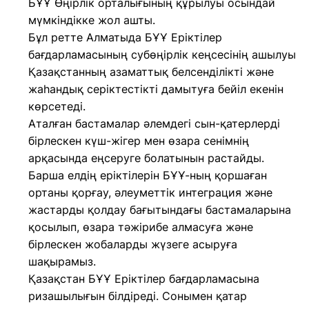
БҰҰ Өңірлік орталығының құрылуы осындай
мүмкіндікке жол ашты.
Бұл ретте Алматыда БҰҰ Еріктілер
бағдарламасының субөңірлік кеңсесінің ашылуы
Қазақстанның азаматтық белсенділікті және
жаһандық серіктестікті дамытуға бейіл екенін
көрсетеді.
Аталған бастамалар әлемдегі сын-қатерлерді
бірлескен күш-жігер мен өзара сенімнің
арқасында еңсеруге болатынын растайды.
Барша елдің еріктілерін БҰҰ-ның қоршаған
ортаны қорғау, әлеуметтік интеграция және
жастарды қолдау бағытындағы бастамаларына
қосылып, өзара тәжірибе алмасуға және
бірлескен жобаларды жүзеге асыруға
шақырамыз.
Қазақстан БҰҰ Еріктілер бағдарламасына
ризашылығын білдіреді. Сонымен қатар