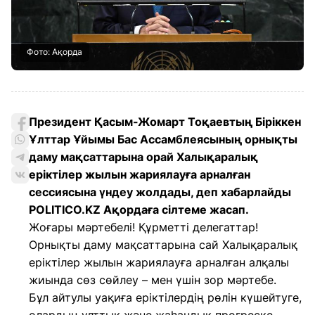
Фото: Ақорда
Президент Қасым-Жомарт Тоқаевтың Біріккен
Ұлттар Ұйымы Бас Ассамблеясының орнықты
даму мақсаттарына орай Халықаралық
еріктілер жылын жариялауға арналған
сессиясына үндеу жолдады, деп хабарлайды
POLITICO.KZ Ақордаға сілтеме жасап.
Жоғары мәртебелі! Құрметті делегаттар!
Орнықты даму мақсаттарына сай Халықаралық
еріктілер жылын жариялауға арналған алқалы
жиында сөз сөйлеу – мен үшін зор мәртебе.
Бұл айтулы уақиға еріктілердің рөлін күшейтуге,