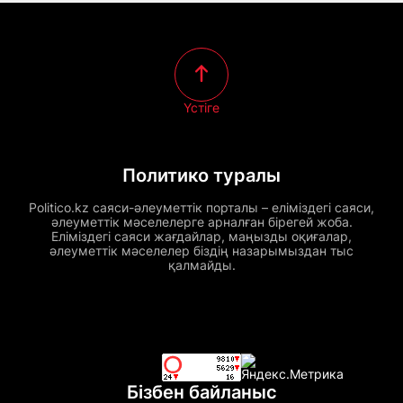
Үстіге
Политико туралы
Politico.kz саяси-әлеуметтік порталы – еліміздегі саяси,
әлеуметтік мәселелерге арналған бірегей жоба.
Еліміздегі саяси жағдайлар, маңызды оқиғалар,
әлеуметтік мәселелер біздің назарымыздан тыс
қалмайды.
Бізбен байланыс