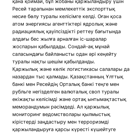
қана қоймай, бұл жобаны қаржыландыру үшін
Ресей тарапынан мемлекеттік экспорттық
несие бөлу туралы келісімге келді. Оған қоса
атом энергиясы агенттіктері ядролық және
радиациялық қауіпсіздікті реттеу бағытында
алдағы бес жылға арналған іс-шаралар
жоспарын қабылдады. Сондай-ақ мұнай
саласындағы байланысты одан әрі кеңейту
туралы нақты шешім қабылданды.
Қаржылық және көлік логистикасы салалары да
назардан тыс қалмады. Қазақстанның Ұлттық
банкі мен Ресейдің Орталық банкі теңге мен
рубльге негізделген валюталық своп туралы
екіжақты келісімді және ортақ ынтымақтастық
меморандумын рәсімдеді. Ал қаржылық
мониторинг ведомстволары қылмыстық
кірістерді заңдастыру мен терроризмді
қаржыландыруға қарсы күресті күшейтуге