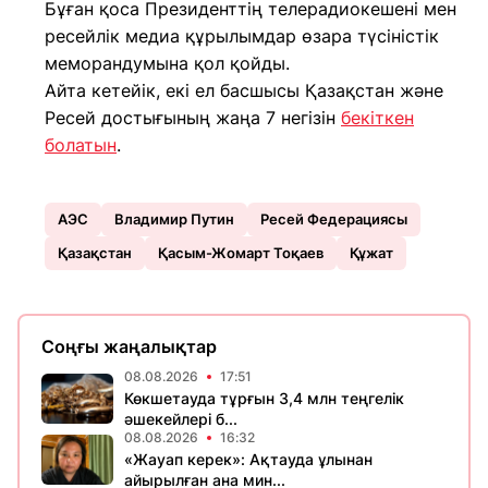
Бұған қоса Президенттің телерадиокешені мен
ресейлік медиа құрылымдар өзара түсіністік
меморандумына қол қойды.
Айта кетейік, екі ел басшысы Қазақстан және
Ресей достығының жаңа 7 негізін
бекіткен
болатын
.
АЭС
Владимир Путин
Ресей Федерациясы
Қазақстан
Қасым-Жомарт Тоқаев
Құжат
Соңғы жаңалықтар
08.08.2026
17:51
Көкшетауда тұрғын 3,4 млн теңгелік
әшекейлері б...
08.08.2026
16:32
«Жауап керек»: Ақтауда ұлынан
айырылған ана мин...