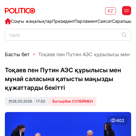
KZ
Соңғы жаңалықтар
Президент
Парламент
Саясат
Сарапшыл
Басты бет
Тоқаев пен Путин АЭС құрылысы мен мұ
Тоқаев пен Путин АЭС құрылысы мен
мұнай саласына қатысты маңызды
құжаттарды бекітті
28.05.2026
•
17:53
Батырбек СУЛЕЙМЕН
402