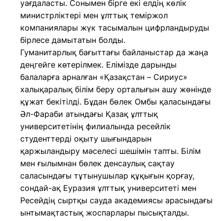
уағдаласты. Сонымен бірге екі елдің көлік
министрліктері мен ұлттық теміржол
компаниялары жүк тасымалын цифрландыруды
бірлесе дамытатын болды.
Гуманитарлық бағыттағы байланыстар да жаңа
деңгейге көтерілмек. Елімізде дарынды
балаларға арналған «Қазақстан – Сириус»
халықаралық білім беру орталығын ашу жөнінде
құжат бекітілді. Бұдан бөлек Омбы қаласындағы
Әл-Фараби атындағы Қазақ ұлттық
университетінің филиалында ресейлік
студенттерді оқыту шығындарын
қаржыландыру мәселесі шешімін тапты. Білім
мен ғылымнан бөлек денсаулық сақтау
саласындағы тұтынушылар құқығын қорғау,
сондай-ақ Еуразия ұлттық университеті мен
Ресейдің сыртқы сауда академиясы арасындағы
ынтымақтастық жоспарлары пысықталды.