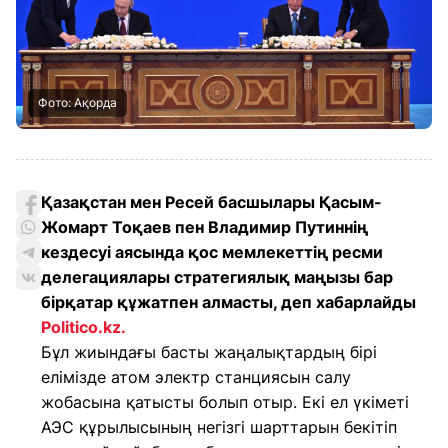
Фото: Ақорда
Қазақстан мен Ресей басшылары Қасым-
Жомарт Тоқаев пен Владимир Путиннің
кездесуі аясында қос мемлекеттің ресми
делегациялары стратегиялық маңызы бар
бірқатар құжатпен алмасты, деп хабарлайды
Politico.kz.
Бұл жиындағы басты жаңалықтардың бірі
елімізде атом электр станциясын салу
жобасына қатысты болып отыр. Екі ел үкіметі
АЭС құрылысының негізгі шарттарын бекітіп