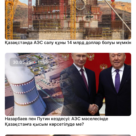
Қазақстанда АЭС салу құны 14 млрд доллар болуы мүмкін
30.05.25
11:59
Назарбаев пен Путин кездесуі: АЭС мәселесінде
Қазақстанға қысым көрсетілуде ме?