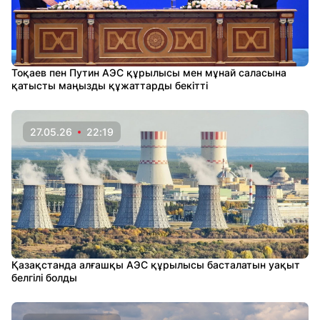
Тоқаев пен Путин АЭС құрылысы мен мұнай саласына
қатысты маңызды құжаттарды бекітті
27.05.26
22:19
Қазақстанда алғашқы АЭС құрылысы басталатын уақыт
белгілі болды