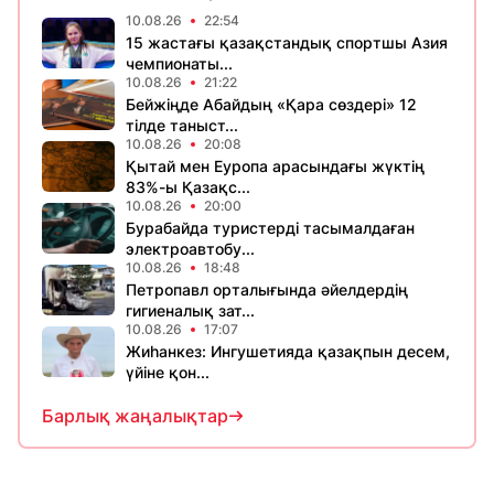
10.08.26
22:54
15 жастағы қазақстандық спортшы Азия
чемпионаты...
10.08.26
21:22
Бейжіңде Абайдың «Қара сөздері» 12
тілде таныст...
10.08.26
20:08
Қытай мен Еуропа арасындағы жүктің
83%-ы Қазақс...
10.08.26
20:00
Бурабайда туристерді тасымалдаған
электроавтобу...
10.08.26
18:48
Петропавл орталығында әйелдердің
гигиеналық зат...
10.08.26
17:07
Жиһанкез: Ингушетияда қазақпын десем,
үйіне қон...
Барлық жаңалықтар