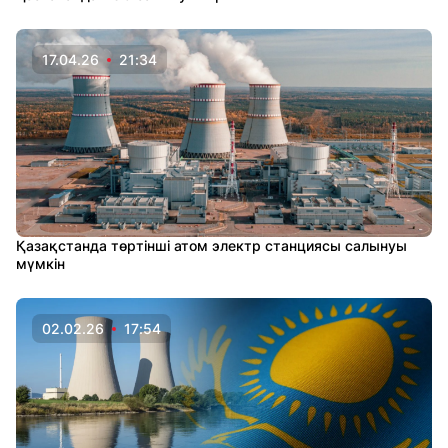
17.04.26
21:34
Қазақстанда төртінші атом электр станциясы салынуы
мүмкін
02.02.26
17:54