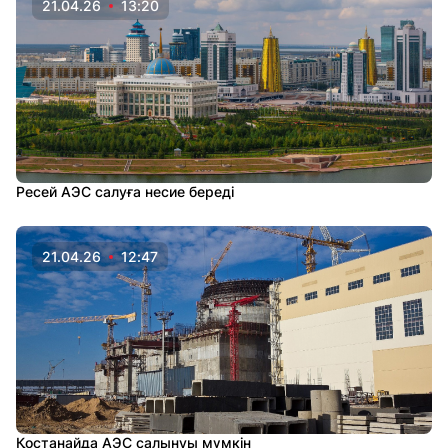
21.04.26
13:20
Ресей АЭС салуға несие береді
21.04.26
12:47
Қостанайда АЭС салынуы мүмкін