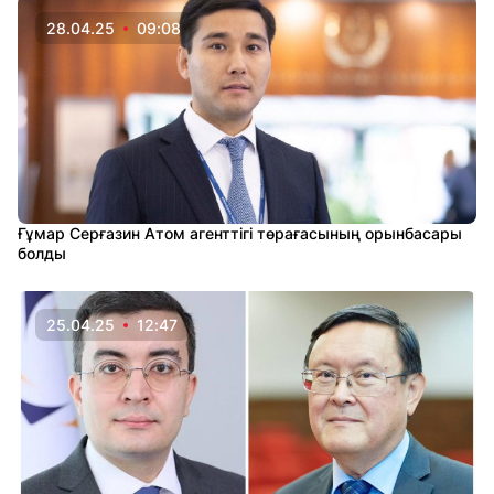
28.04.25
09:08
Ғұмар Серғазин Атом агенттігі төрағасының орынбасары
болды
25.04.25
12:47