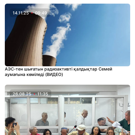
14.11.25
09:49
АЭС-тен шығатын радиоактивті қалдықтар Семей
аумағына көміледі (ВИДЕО)
26.08.25
11:35