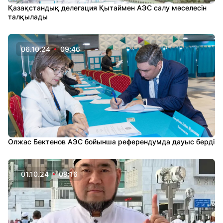
Қазақстандық делегация Қытаймен АЭС салу мәселесін
талқылады
06.10.24
09:46
Олжас Бектенов АЭС бойынша референдумда дауыс берді
01.10.24
09:16