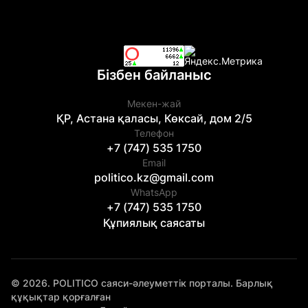
Бізбен байланыс
Мекен-жай
ҚР, Астана қаласы, Көксай, дом 2/5
Телефон
+7 (747) 535 1750
Email
politico.kz@gmail.com
WhatsApp
+7 (747) 535 1750
Құпиялық саясаты
© 2026. POLITICO саяси-әлеуметтік порталы. Барлық
құқықтар қорғалған