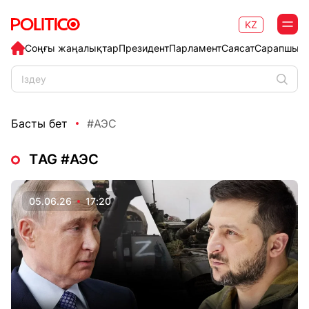
KZ
Соңғы жаңалықтар
Президент
Парламент
Саясат
Сарапшыл
Басты бет
#АЭС
ТAG #АЭС
05.06.26
17:20