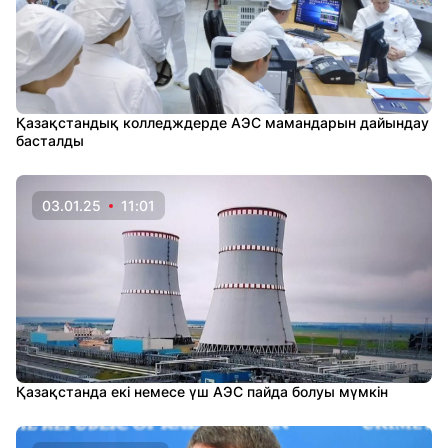
Қазақстандық колледждерде АЭС мамандарын дайындау
басталды
03.01.25
11:01
Қазақстанда екі немесе үш АЭС пайда болуы мүмкін