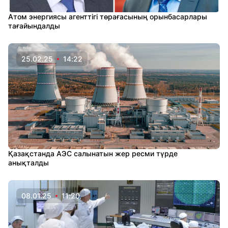
Атом энергиясы агенттігі төрағасының орынбасарлары
тағайындалды
25.02.25
14:22
Қазақстанда АЭС салынатын жер ресми түрде
анықталды
08.01.25
11:20