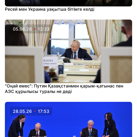
Ресей мен Украина уақытша бітімге келді
05.06.26
12:33
"Оңай емес": Путин Қазақстанмен қарым-қатынас пен
АЭС құрылысы туралы не деді
28.05.26
17:53