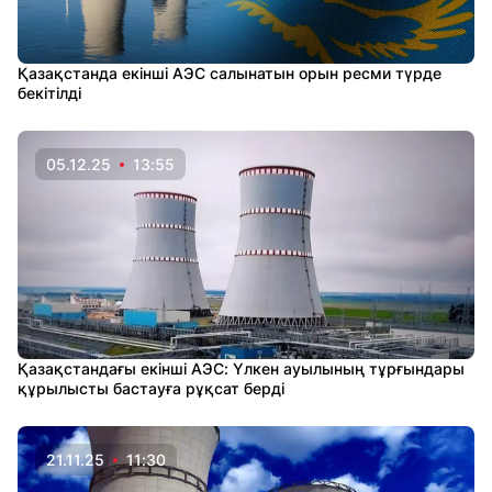
Қазақстанда екінші АЭС салынатын орын ресми түрде
бекітілді
05.12.25
13:55
Қазақстандағы екінші АЭС: Үлкен ауылының тұрғындары
құрылысты бастауға рұқсат берді
21.11.25
11:30