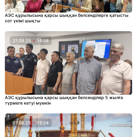
АЭС құрылысына қарсы шыққан белсенділерге қатысты
сот үкімі шықты
21.08.25
14:08
АЭС құрылысына қарсы шыққан белсенділер 5 жылға
түрмеге кетуі мүмкін
27.06.25
13:24