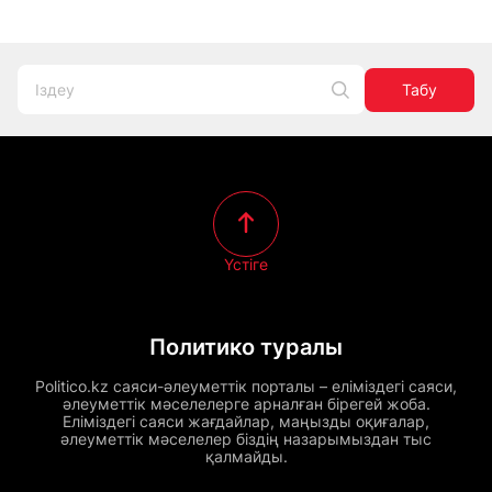
Табу
Үстіге
Политико туралы
Politico.kz саяси-әлеуметтік порталы – еліміздегі саяси,
әлеуметтік мәселелерге арналған бірегей жоба.
Еліміздегі саяси жағдайлар, маңызды оқиғалар,
әлеуметтік мәселелер біздің назарымыздан тыс
қалмайды.