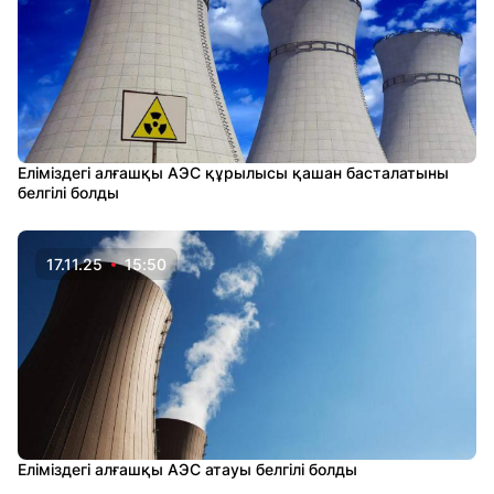
Еліміздегі алғашқы АЭС құрылысы қашан басталатыны
белгілі болды
17.11.25
15:50
Еліміздегі алғашқы АЭС атауы белгілі болды