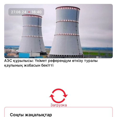
27.08.24
16:40
АЭС құрылысы: Үкімет референдум өткізу туралы
қаулының жобасын бекітті
Загрузка
Соңғы жаңалықтар