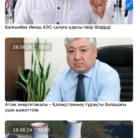
Балғынбек Имаш АЭС салуға қарсы пікір білдірді
28.08.24
19:01
Атом энергетикасы – Қазақстанның тұрақты болашағы
үшін қажеттілік
28.08.24
12:35