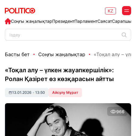
KZ
Соңғы жаңалықтар
Президент
Парламент
Саясат
Сарапшыл
Басты бет
Соңғы жаңалықтар
«Тоқал алу – үлке
«Тоқал алу – үлкен жауапкершілік»:
Ролан Қазірет өз көзқарасын айтты
13.01.2026
•
13:50
Айсұлу Мұрат
966