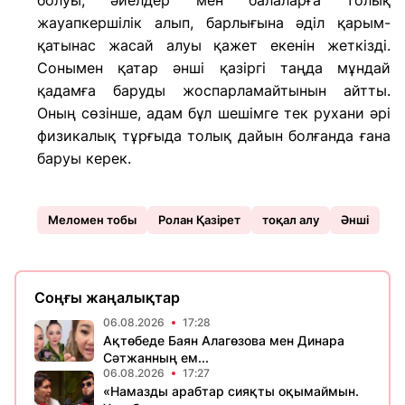
болуы, әйелдер мен балаларға толық
жауапкершілік алып, барлығына әділ қарым-
қатынас жасай алуы қажет екенін жеткізді.
Сонымен қатар әнші қазіргі таңда мұндай
қадамға баруды жоспарламайтынын айтты.
Оның сөзінше, адам бұл шешімге тек рухани әрі
физикалық тұрғыда толық дайын болғанда ғана
баруы керек.
Меломен тобы
Ролан Қазірет
тоқал алу
Әнші
Соңғы жаңалықтар
06.08.2026
17:28
Ақтөбеде Баян Алагөзова мен Динара
Сәтжанның ем...
06.08.2026
17:27
«Намазды арабтар сияқты оқымаймын.