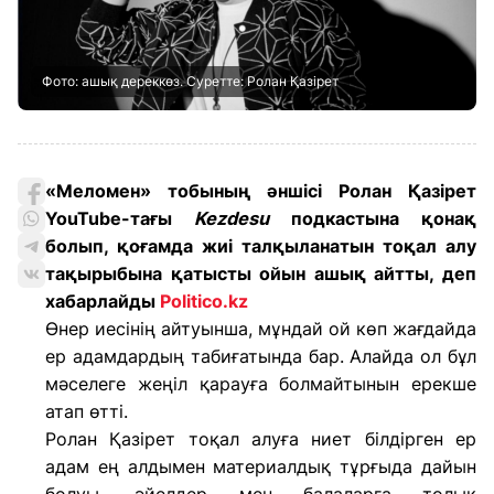
Фото: ашық дереккөз. Суретте: Ролан Қазірет
«Меломен» тобының әншісі Ролан Қазірет
YouTube-тағы
Kezdesu
подкастына қонақ
болып, қоғамда жиі талқыланатын тоқал алу
тақырыбына қатысты ойын ашық айтты, деп
хабарлайды
Politico.kz
Өнер иесінің айтуынша, мұндай ой көп жағдайда
ер адамдардың табиғатында бар. Алайда ол бұл
мәселеге жеңіл қарауға болмайтынын ерекше
атап өтті.
Ролан Қазірет тоқал алуға ниет білдірген ер
адам ең алдымен материалдық тұрғыда дайын