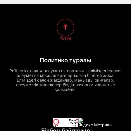
Үстіге
Политико туралы
Politico.kz саяси-әлеуметтік порталы – еліміздегі саяси,
әлеуметтік мәселелерге арналған бірегей жоба.
Еліміздегі саяси жағдайлар, маңызды оқиғалар,
әлеуметтік мәселелер біздің назарымыздан тыс
қалмайды.
Бізбен байланыс