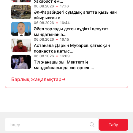
Уахабист ем...
06.08.2026
17:16
Әл-Фарабидегі сұмдық апатта қызынан
айырылған ә...
06.08.2026
16:44
Әйел зорлады деген күдікті депутат
мандатынан а...
06.08.2026
16:15
Астанада Дарын Мубаров қатысқан
подкастқа қатыс...
06.08.2026
16:09
Тіл жанашыры: Мектептің
маңдайшасында ою-өрнек ...
Барлық жаңалықтар
Табу