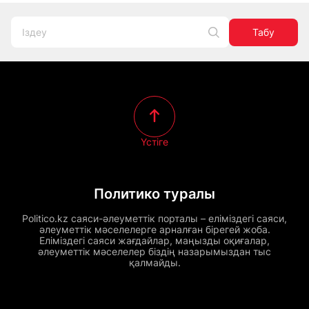
Табу
Үстіге
Политико туралы
Politico.kz саяси-әлеуметтік порталы – еліміздегі саяси,
әлеуметтік мәселелерге арналған бірегей жоба.
Еліміздегі саяси жағдайлар, маңызды оқиғалар,
әлеуметтік мәселелер біздің назарымыздан тыс
қалмайды.