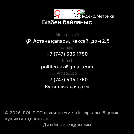
Бізбен байланыс
Мекен-жай
ҚР, Астана қаласы, Көксай, дом 2/5
Телефон
+7 (747) 535 1750
Email
politico.kz@gmail.com
WhatsApp
+7 (747) 535 1750
Құпиялық саясаты
© 2026. POLITICO саяси-әлеуметтік порталы. Барлық
құқықтар қорғалған
Дизайн және құрылым