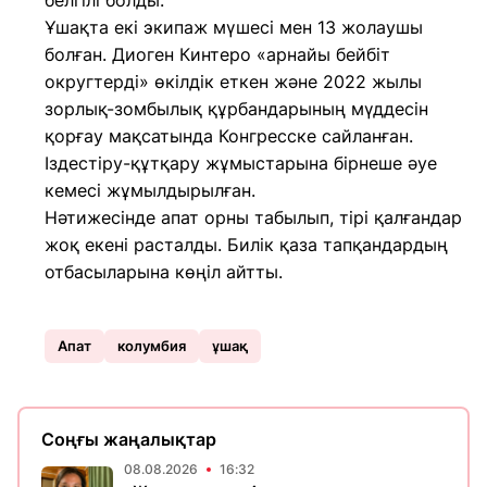
белгілі болды.
Ұшақта екі экипаж мүшесі мен 13 жолаушы
болған. Диоген Кинтеро «арнайы бейбіт
округтерді» өкілдік еткен және 2022 жылы
зорлық-зомбылық құрбандарының мүддесін
қорғау мақсатында Конгресске сайланған.
Іздестіру-құтқару жұмыстарына бірнеше әуе
кемесі жұмылдырылған.
Нәтижесінде апат орны табылып, тірі қалғандар
жоқ екені расталды. Билік қаза тапқандардың
отбасыларына көңіл айтты.
Апат
колумбия
ұшақ
Соңғы жаңалықтар
08.08.2026
16:32