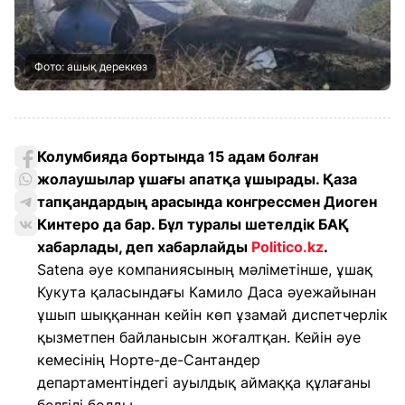
Фото: ашық дереккөз
Колумбияда бортында 15 адам болған
жолаушылар ұшағы апатқа ұшырады. Қаза
тапқандардың арасында конгрессмен Диоген
Кинтеро да бар. Бұл туралы шетелдік БАҚ
хабарлады, деп хабарлайды
Politico.kz
.
Satena әуе компаниясының мәліметінше, ұшақ
Кукута қаласындағы Камило Даса әуежайынан
ұшып шыққаннан кейін көп ұзамай диспетчерлік
қызметпен байланысын жоғалтқан. Кейін әуе
кемесінің Норте-де-Сантандер
департаментіндегі ауылдық аймаққа құлағаны