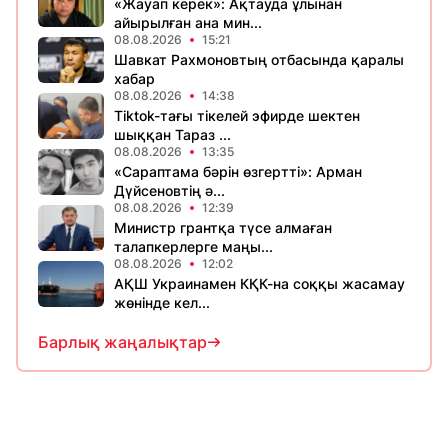
«Жауап керек»: Ақтауда ұлынан
айырылған ана мин...
08.08.2026
15:21
Шавкат Рахмоновтың отбасында қаралы
хабар
08.08.2026
14:38
Tiktok-тағы тікелей эфирде шектен
шыққан Тараз ...
08.08.2026
13:35
«Сараптама бәрін өзгертті»: Арман
Дүйсеновтің ә...
08.08.2026
12:39
Министр грантқа түсе алмаған
талапкерлерге маңы...
08.08.2026
12:02
АҚШ Украинамен КҚК-на соққы жасамау
жөнінде кел...
Барлық жаңалықтар