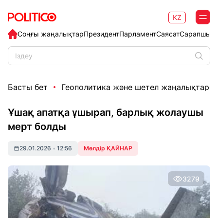
KZ
Соңғы жаңалықтар
Президент
Парламент
Саясат
Сарапшыл
Басты бет
Геополитика және шетел жаңалықтары
Ұшақ апатқа ұшырап, барлық жолаушы
мерт болды
29.01.2026
•
12:56
Мөлдір ҚАЙНАР
3279