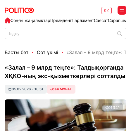
KZ
Соңғы жаңалықтар
Президент
Парламент
Саясат
Сарапшыл
Басты бет
Сот үкімі
«Залал – 9 млрд теңге»: Та
«Залал – 9 млрд теңге»: Талдықорғанда
ХҚКО-ның экс-қызметкерлері сотталды
05.02.2026
•
10:51
Әсел МҰРАТ
1341