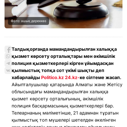
Фото: ашық дереккөз
Талдықорғанда мамандандырылған халыққа
қызмет көрсету орталықтары мен әкімшілік
полиция қызметкерлері кірген ұйымдасқан
қылмыстық топқа сот үкімі шықты деп
хабарлайды
Politico.kz
24.kz-
ке сілтеме жасап
.
Айыпталушылар қатарында Алматы және Жетісу
облысындағы мамандандырылған халыққа
қызмет көрсету орталығының, әкімшілік
полиция басқармасының қызметкерлері бар.
Телеарнаның мәліметінше, 21 адамнан тұратын
қылмыстық топ мүшелері шетелден әкелінген