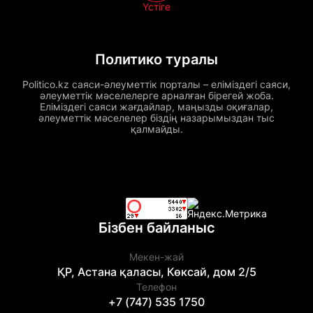
Үстіге
Политико туралы
Politico.kz саяси-әлеуметтік порталы – еліміздегі саяси,
әлеуметтік мәселелерге арналған бірегей жоба.
Еліміздегі саяси жағдайлар, маңызды оқиғалар,
әлеуметтік мәселелер біздің назарымыздан тыс
қалмайды.
Бізбен байланыс
Мекен-жай
ҚР, Астана қаласы, Көксай, дом 2/5
Телефон
+7 (747) 535 1750