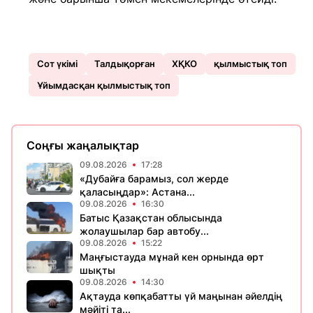
Сот үкімі
Талдықорған
ХҚКО
қылмыстық топ
Ұйымдасқан қылмыстық топ
Соңғы жаңалықтар
09.08.2026
17:28
«Дубайға барамыз, сол жерде
қаласыңдар»: Астана...
09.08.2026
16:30
Батыс Қазақстан облысында
жолаушылар бар автобу...
09.08.2026
15:22
Маңғыстауда мұнай кен орнында өрт
шықты
09.08.2026
14:30
Ақтауда көпқабатты үй маңынан әйелдің
мәйіті та...