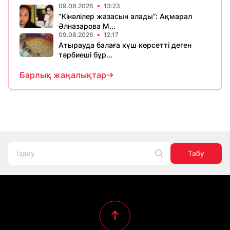
09.08.2026
13:23
“Кінәлілер жазасын алады”: Ақмарал
Әлназарова М...
09.08.2026
12:17
Атырауда балаға күш көрсетті деген
тәрбиеші бұр...
Барлық жаңалықтар
Табу