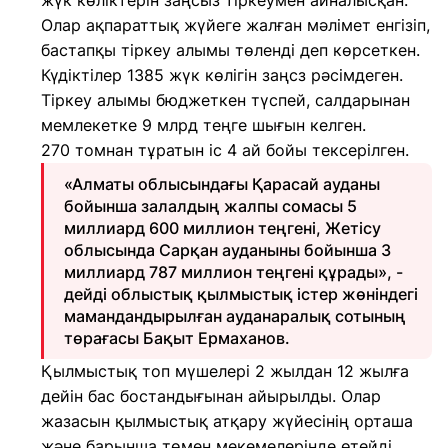
жүк көліктерін заңсыз тіркеумен айналысқан.
Олар ақпараттық жүйеге жалған мәлімет енгізіп,
бастапқы тіркеу алымы төленді деп көрсеткен.
Күдіктілер 1385 жүк көлігін заңсз рәсімдеген.
Тіркеу алымы бюджеткен түспей, салдарынан
мемлекетке 9 млрд теңге шығын келген.
270 томнан тұратын іс 4 ай бойы тексерілген.
«Алматы облысындағы Қарасай ауданы
бойынша залалдың жалпы сомасы 5
миллиард 600 миллион теңгені, Жетісу
облысында Сарқан ауданыны бойынша 3
миллиард 787 миллион теңгені құрады», -
дейді облыстық қылмыстық істер жөніндегі
мамандандырылған ауданаралық сотының
төрағасы Бақыт Ермаханов.
Қылмыстық топ мүшелері 2 жылдан 12 жылға
дейін бас бостандығынан айырылды. Олар
жазасын қылмыстық атқару жүйесінің орташа
және барынша төмен мекемелерінде өтейді.