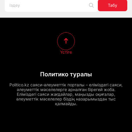
Табу
Үстіге
Политико туралы
Politico.kz саяси-әлеуметтік порталы – еліміздегі саяси,
әлеуметтік мәселелерге арналған бірегей жоба.
Еліміздегі саяси жағдайлар, маңызды оқиғалар,
әлеуметтік мәселелер біздің назарымыздан тыс
қалмайды.