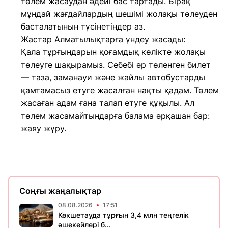
төлем жасаудан әдейі бас тартады. Бірақ
мұндай жағдайлардың шешімі жолақы төлеуден
басталатынын түсінетіндер аз.
Жастар Алматылықтарға үндеу жасады:
Қала тұрғындарын қоғамдық көлікте жолақы
төлеуге шақырамыз. Себебі әр төленген билет
— таза, заманауи және жайлы автобустарды
қамтамасыз етуге жасалған нақты қадам. Төлем
жасаған адам ғана талап етуге құқылы. Ал
төлем жасамайтындарға балама әрқашан бар:
жаяу жүру.
Соңғы жаңалықтар
08.08.2026
17:51
Көкшетауда тұрғын 3,4 млн теңгелік
әшекейлері б...