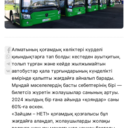
Алматының қоғамдық көліктері күрделі
қиындықтарға тап болды: кестеден ауытқитын,
толып тұрған және кейде жылжымайтын
автобустар қала тұрғындарының күнделікті
өмірінде қалыпты жағдайға айналып барады.
Мұндай мәселелердің басты себептерінің бірі —
билетсіз жүретін жолаушылар санының артуы.
2024 жылдың бір ғана айында «қояндар» саны
60%-ға өскен.
«Зайцам – НЕТ!» қоғамдық қозғалысы бұл
жағдайға алаңдап, жолаушыларды жолақы