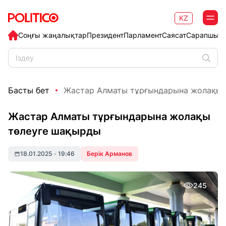
KZ
Соңғы жаңалықтар
Президент
Парламент
Саясат
Сарапшыл
Басты бет
Жастар Алматы тұрғындарына жолақы 
Жастар Алматы тұрғындарына жолақы
төлеуге шақырды
18.01.2025
•
19:46
Берік Арманов
245