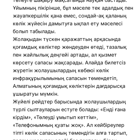
төлеуге шақыру мақсатында науқан бастады.
Ұйымның пікірінше, бұл мәселе тек адалдық пен
жауапкершілік қана емес, сондай-ақ қаланың
көлік жүйесін дамытуға ықпал ету мәселесі
болып табылады.
Жолақыдан түскен қаражаттың арқасында
қоғамдық көліктер жөндеуден өтеді, тазалық
пен жайлылық деңгейі артады, ал қызмет
көрсету сапасы жақсарады. Алайда билетсіз
жүретін жолаушылардың көбеюі көлік
инфрақұрылымының сапасын төмендетіп,
Алматының қоғамдық көліктерін дағдарысқа
ұшыратуы мүмкін.
Жүйелі рейдтер барысында жолаушылардың
түрлі сылтауларын естуге болады: «Енді ғана
кірдім», «Төлеуді ұмытып кеттім»,
«Телефонымның қуаты жоқ». Ал кейбіреулер
тіпті көлік сапасының төмендігін алға тартып,