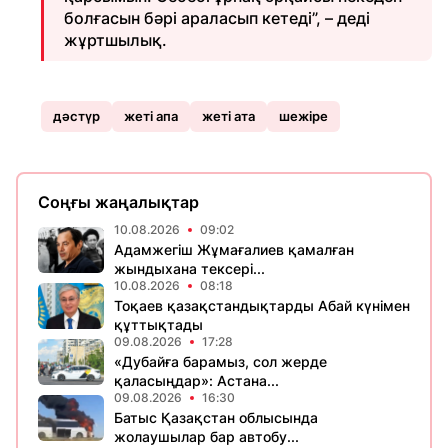
болғасын бәрі араласып кетеді”, – деді
жұртшылық.
дәстүр
жеті апа
жеті ата
шежіре
Соңғы жаңалықтар
10.08.2026
09:02
Адамжегіш Жұмағалиев қамалған
жындыхана тексері...
10.08.2026
08:18
Тоқаев қазақстандықтарды Абай күнімен
құттықтады
09.08.2026
17:28
«Дубайға барамыз, сол жерде
қаласыңдар»: Астана...
09.08.2026
16:30
Батыс Қазақстан облысында
жолаушылар бар автобу...