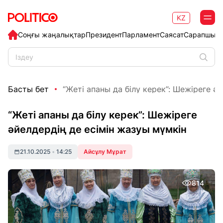
KZ
Соңғы жаңалықтар
Президент
Парламент
Саясат
Сарапшыл
Басты бет
“Жеті апаны да білу керек”: Шежіреге әй
“Жеті апаны да білу керек”: Шежіреге
әйелдердің де есімін жазуы мүмкін
21.10.2025
•
14:25
Айсұлу Мұрат
814