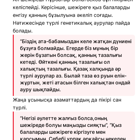
келіспейді. Керісінше, шежіреге қыз балаларды
енгізу қанның бұзылуына әкеліп соғады.
Нәтижесінде түрлі генетикалық аурулар пайда
болады.
“Біздің ата-бабамыздан келе жатқан дүниені
бұзуға болмайды. Егерде біз мұның бір
жерін бұзатын болсақ, қанның тазалығы
кетеді. Өйткені қанның тазалығы ол
халықтың тазалығы. Қазақ халқында әр
түрлі аурулар аз. Былай таза өз руын елін-
жұртын, жеті атасын білген халықтан ондай
ауру шықпайды.
Жаңа ұсынысқа азаматтардың да пікірі сан
түрлі.
“Негізі әулетте жалғыз болса,оның
шежіреде болуы маңызды сияқты”, “Қыз
балаларды шежіреге кіргізуге мен
қарсымын. Себебі ұрпақ әрқайсы некеден