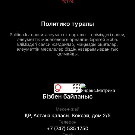
Үстіге
Политико туралы
Politico.kz саяси-әлеуметтік порталы – еліміздегі саяси,
әлеуметтік мәселелерге арналған бірегей жоба.
Еліміздегі саяси жағдайлар, маңызды оқиғалар,
әлеуметтік мәселелер біздің назарымыздан тыс
қалмайды.
Бізбен байланыс
Мекен-жай
ҚР, Астана қаласы, Көксай, дом 2/5
Телефон
+7 (747) 535 1750
Email