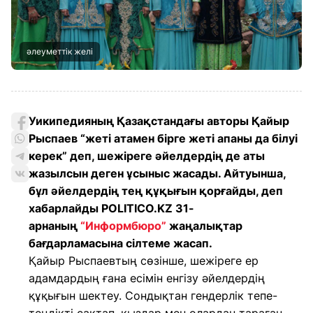
әлеуметтік желі
Уикипедияның Қазақстандағы авторы Қайыр
Рыспаев “жеті атамен бірге жеті апаны да білуі
керек” деп, шежіреге әйелдердің де аты
жазылсын деген ұсыныс жасады. Айтуынша,
бұл әйелдердің тең құқығын қорғайды, деп
хабарлайды POLITICO.KZ 31-
арнаның
“Информбюро”
жаңалықтар
бағдарламасына сілтеме жасап.
Қайыр Рыспаевтың сөзінше, шежіреге ер
адамдардың ғана есімін енгізу әйелдердің
құқығын шектеу. Сондықтан гендерлік тепе-