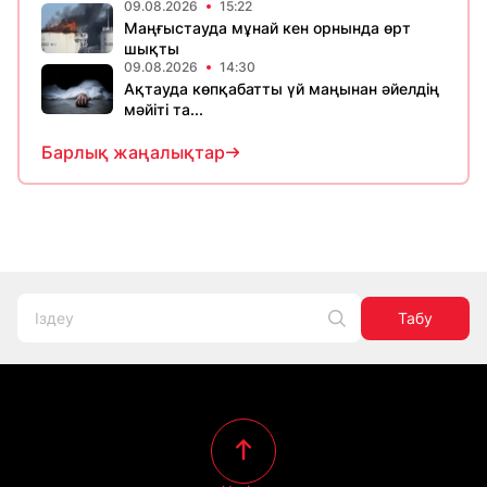
09.08.2026
15:22
Маңғыстауда мұнай кен орнында өрт
шықты
09.08.2026
14:30
Ақтауда көпқабатты үй маңынан әйелдің
мәйіті та...
Барлық жаңалықтар
Табу