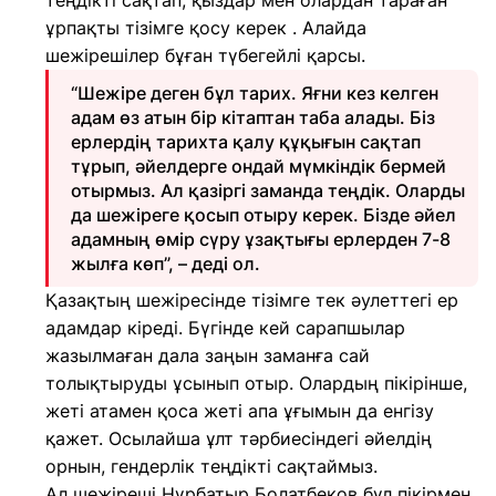
теңдікті сақтап, қыздар мен олардан тараған
ұрпақты тізімге қосу керек . Алайда
шежірешілер бұған түбегейлі қарсы.
“Шежіре деген бұл тарих. Яғни кез келген
адам өз атын бір кітаптан таба алады. Біз
ерлердің тарихта қалу құқығын сақтап
тұрып, әйелдерге ондай мүмкіндік бермей
отырмыз. Ал қазіргі заманда теңдік. Оларды
да шежіреге қосып отыру керек. Бізде әйел
адамның өмір сүру ұзақтығы ерлерден 7-8
жылға көп”, – деді ол.
Қазақтың шежіресінде тізімге тек әулеттегі ер
адамдар кіреді. Бүгінде кей сарапшылар
жазылмаған дала заңын заманға сай
толықтыруды ұсынып отыр. Олардың пікірінше,
жеті атамен қоса жеті апа ұғымын да енгізу
қажет. Осылайша ұлт тәрбиесіндегі әйелдің
орнын, гендерлік теңдікті сақтаймыз.
Ал шежіреші Нұрбатыр Болатбеков бұл пікірмен