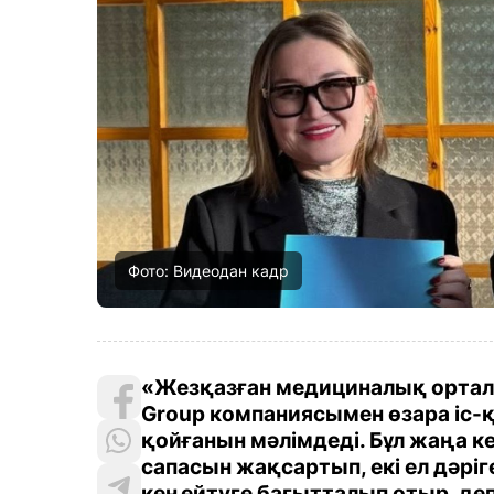
Фото: Видеодан кадр
«Жезқазған медициналық ортал
Group компаниясымен өзара іс-
қойғанын мәлімдеді. Бұл жаңа 
сапасын жақсартып, екі ел дәріг
кеңейтуге бағытталып отыр, де