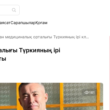
аясат
Сарапшылар
Қоғам
ан медициналық орталығы Түркияның ірі кл...
лығы Түркияның ірі
ты
161