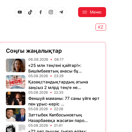
Меню
KZ
Соңғы жаңалықтар
06.08.2026
08:17
«25 млн теңгені қайтар!»:
Бишімбаевтың анасы бұ...
05.08.2026
23:29
Қазақстандықтардың атына
заңсыз 2 млрд теңге не...
05.08.2026
22:35
Феншуй маманы: 77 саны үйге өрт
пен ұрыс-керіс ...
05.08.2026
22:28
Заттыбек Көпбосыновтың
Назарбаевқа жасаған паро...
05.08.2026
21:41
«72 рет пышақ тығар едім»: