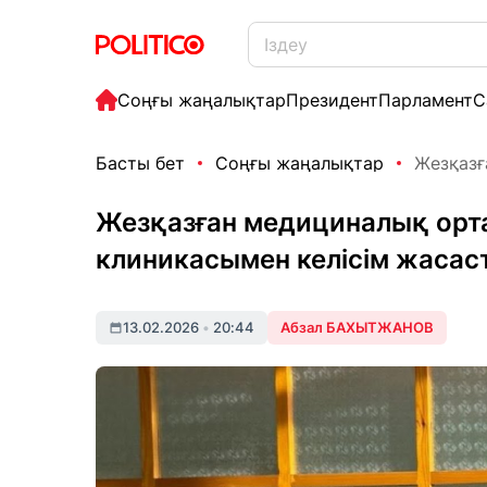
Соңғы жаңалықтар
Президент
Парламент
С
Басты бет
Соңғы жаңалықтар
Жезқазғ
Жезқазған медициналық орта
клиникасымен келісім жасас
13.02.2026
•
20:44
Абзал БАХЫТЖАНОВ