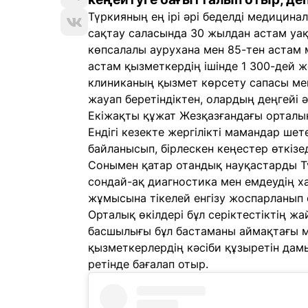
Түркияның ең ірі әрі беделді медицина
сақтау саласында 30 жылдан астам уақ
көпсалалы аурухана мен 85-тен астам 
астам қызметкердің ішінде 1 300-дей жо
клиниканың қызмет көрсету сапасы ме
жауап беретіндіктен, олардың деңгейі 
Екіжақты құжат Жезқазғандағы орталық
Ендігі кезекте жергілікті мамандар ш
байланысып, бірлескен кеңестер өткіз
Сонымен қатар отандық науқастарды Т
сондай-ақ диагностика мен емдеудің х
жұмысына тікелей енгізу жоспарланып 
Орталық өкілдері бұл серіктестіктің ж
басшылығы бұл бастаманы аймақтағы м
қызметкерлердің кәсіби құзыретін дам
ретінде бағалап отыр.