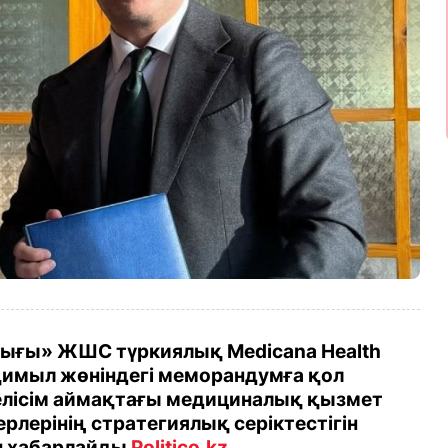
ығы» ЖШС түркиялық Medicana Health
қимыл жөніндегі меморандумға қол
келісім аймақтағы медициналық қызмет
ерлерінің стратегиялық серіктестігін
п хабарлайды
Politico.kz.