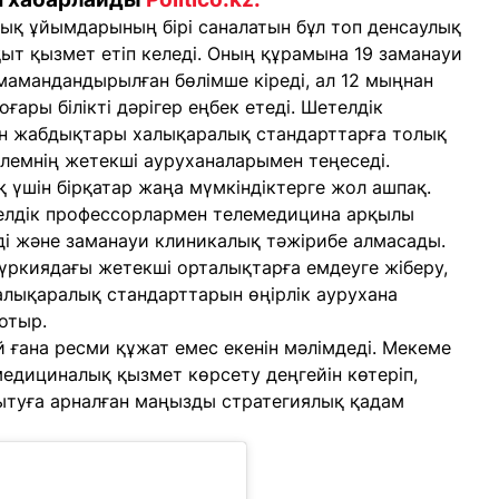
лық ұйымдарының бірі саналатын бұл топ денсаулық
ыт қызмет етіп келеді. Оның құрамына 19 заманауи
мамандандырылған бөлімше кіреді, ал 12 мыңнан
ғары білікті дәрігер еңбек етеді. Шетелдік
н жабдықтары халықаралық стандарттарға толық
әлемнің жетекші ауруханаларымен теңеседі.
 үшін бірқатар жаңа мүмкіндіктерге жол ашпақ.
етелдік профессорлармен телемедицина арқылы
еді және заманауи клиникалық тәжірибе алмасады.
үркиядағы жетекші орталықтарға емдеуге жіберу,
алықаралық стандарттарын өңірлік аурухана
отыр.
ай ғана ресми құжат емес екенін мәлімдеді. Мекеме
едициналық қызмет көрсету деңгейін көтеріп,
ытуға арналған маңызды стратегиялық қадам