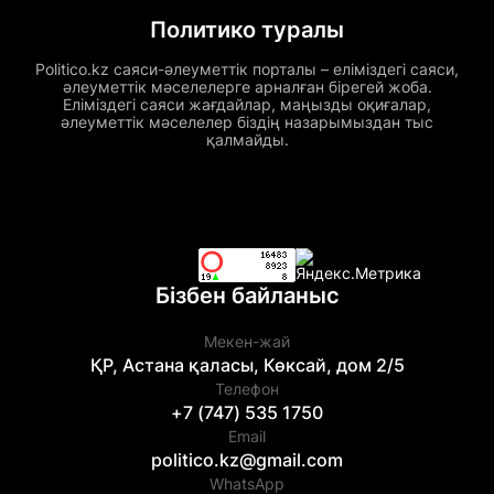
Политико туралы
Politico.kz саяси-әлеуметтік порталы – еліміздегі саяси,
әлеуметтік мәселелерге арналған бірегей жоба.
Еліміздегі саяси жағдайлар, маңызды оқиғалар,
әлеуметтік мәселелер біздің назарымыздан тыс
қалмайды.
Бізбен байланыс
Мекен-жай
ҚР, Астана қаласы, Көксай, дом 2/5
Телефон
+7 (747) 535 1750
Email
politico.kz@gmail.com
WhatsApp