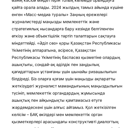
өзінің кәсіби міндеттерін толық көлемде орындауға
қайта орала алады. 2024 жылдың тамыз айында күшіне
енген «Масс-медиа туралы» Заңның ережелері
журналистерді маңызды мемлекеттік және
стратегиялық нысандарға бару кезінде белгіленген
өткізу және объектішілік тәртіп талаптарын сақтауға
міндеттейді. «Әділ сөз» қоры Қазақстан Республикасы
Үкіметінің аппаратына, әсіресе, Қазақстан
Республикасы Үкіметінің баспасөз қызметіне олардың
ашықтығы, сондай-ақ әділдік пен заңдылық
қағидаттарын ұстанғаны үшін шынайы ризашылығын
білдіреді. Біз оларға қоғам үшін маңызды ақпаратты
жеткізудегі журналист мамандығының маңыздылығын
түсініп, мемлекеттік органдардың жұмысында
ашықтық пен айқындықты қамтамасыз етуге
жәрдемдескені үшін алғыс айтамыз. Қол жеткізілген
келісім – БАҚ өкілдері мен мемлекеттік орган
қызметкерлері арасындағы конструктивті диалогтың