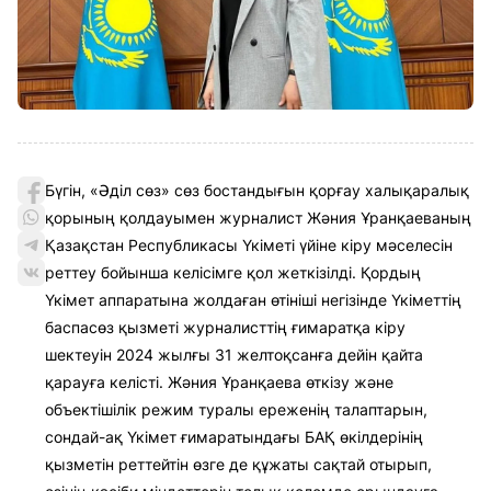
Бүгін, «Әділ сөз» сөз бостандығын қорғау халықаралық
қорының қолдауымен журналист Жәния Ұранқаеваның
Қазақстан Республикасы Үкіметі үйіне кіру мәселесін
реттеу бойынша келісімге қол жеткізілді. Қордың
Үкімет аппаратына жолдаған өтініші негізінде Үкіметтің
баспасөз қызметі журналисттің ғимаратқа кіру
шектеуін 2024 жылғы 31 желтоқсанға дейін қайта
қарауға келісті. Жәния Ұранқаева өткізу және
объектішілік режим туралы ереженің талаптарын,
сондай-ақ Үкімет ғимаратындағы БАҚ өкілдерінің
қызметін реттейтін өзге де құжаты сақтай отырып,