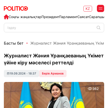
KZ
Соңғы жаңалықтар
Президент
Парламент
Саясат
Сарапшыл
Басты бет
Журналист Жәния Ұранқаеваның Үкімет үй
Журналист Жәния Ұранқаеваның Үкімет
үйіне кіру мәселесі реттелді
19.09.2024
•
18:37
Берік Арманов
362