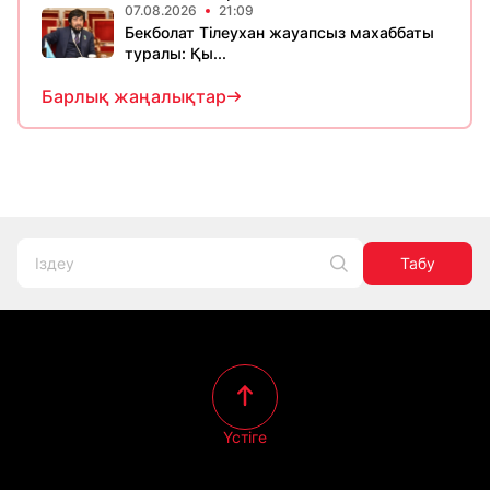
07.08.2026
21:09
Бекболат Тілеухан жауапсыз махаббаты
туралы: Қы...
Барлық жаңалықтар
Табу
Үстіге