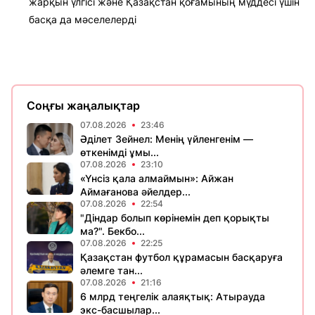
жарқын үлгісі және Қазақстан қоғамының мүддесі үшін
басқа да мәселелерді
Соңғы жаңалықтар
07.08.2026
23:46
Әділет Зейнел: Менің үйленгенім —
өткенімді ұмы...
07.08.2026
23:10
«Үнсіз қала алмаймын»: Айжан
Аймағанова әйелдер...
07.08.2026
22:54
"Діндар болып көрінемін деп қорықты
ма?". Бекбо...
07.08.2026
22:25
Қазақстан футбол құрамасын басқаруға
әлемге тан...
07.08.2026
21:16
6 млрд теңгелік алаяқтық: Атырауда
экс-басшылар...