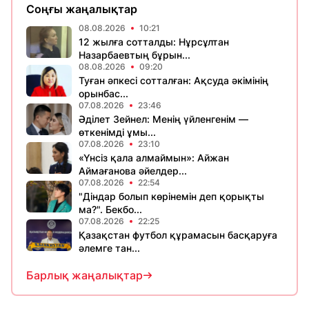
Соңғы жаңалықтар
08.08.2026
10:21
12 жылға сотталды: Нұрсұлтан
Назарбаевтың бұрын...
08.08.2026
09:20
Туған әпкесі сотталған: Ақсуда әкімінің
орынбас...
07.08.2026
23:46
Әділет Зейнел: Менің үйленгенім —
өткенімді ұмы...
07.08.2026
23:10
«Үнсіз қала алмаймын»: Айжан
Аймағанова әйелдер...
07.08.2026
22:54
"Діндар болып көрінемін деп қорықты
ма?". Бекбо...
07.08.2026
22:25
Қазақстан футбол құрамасын басқаруға
әлемге тан...
Барлық жаңалықтар