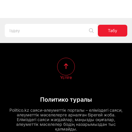
Табу
Үстіге
Политико туралы
Politico.kz саяси-әлеуметтік порталы – еліміздегі саяси,
әлеуметтік мәселелерге арналған бірегей жоба.
Еліміздегі саяси жағдайлар, маңызды оқиғалар,
әлеуметтік мәселелер біздің назарымыздан тыс
қалмайды.