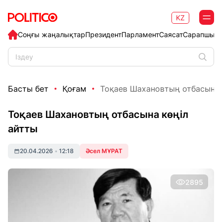
KZ
Соңғы жаңалықтар
Президент
Парламент
Саясат
Сарапшыл
Басты бет
Қоғам
Тоқаев Шахановтың отбасына 
Тоқаев Шахановтың отбасына көңіл
айтты
20.04.2026
•
12:18
Әсел МҰРАТ
2895