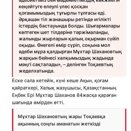
әдебиетіміз бен мәдениетіміздің көкжиегін
кеңейтуге елеулі үлес қосқан
қоғамымыздың тұғырлы тұлғасы еді.
Әрқашан тіл жанашыры ретінде игілікті
істердің бастауында болды. Шығармалары
көптеген шет тілдеріне тәржімаланды,
жалынды жырларын қалың оқырман сүйіп
оқыды. Өнегелі өмір сүріп, соңына мол
әдеби мұра қалдырған Мұхтар Шахановтың
жарқын бейнесі халқымыздың жадында
мәңгі сақталады», – делінген Тоқаевтың
жеделхатында.
Еске сала кетейік, күні кеше Ақын, қоғам
қайраткері, Халық жазушысы, Қазақстанның
Еңбек Ері Мұхтар Шаханов 84жасқа қараған
шағында өмірден өтті.
Мұхтар Шахановтың жары Тоқаевқа
ақынның соңғы аманатын жеткізді