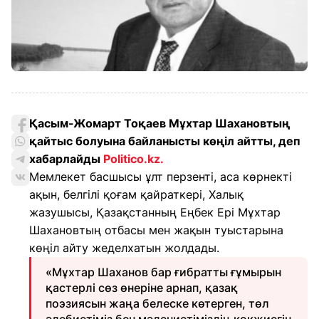
Қасым-Жомарт Тоқаев Мұхтар Шахановтың
қайтыс болуына байланысты көңіл айтты, деп
хабарлайды
Politico.kz
.
Мемлекет басшысы ұлт перзенті, аса көрнекті
ақын, белгілі қоғам қайраткері, Халық
жазушысы, Қазақстанның Еңбек Ері Мұхтар
Шахановтың отбасы мен жақын туыстарына
көңіл айту жеделхатын жолдады.
«Мұхтар Шаханов бар ғибратты ғұмырын
қастерлі сөз өнеріне арнап, қазақ
поэзиясын жаңа белеске көтерген, төл