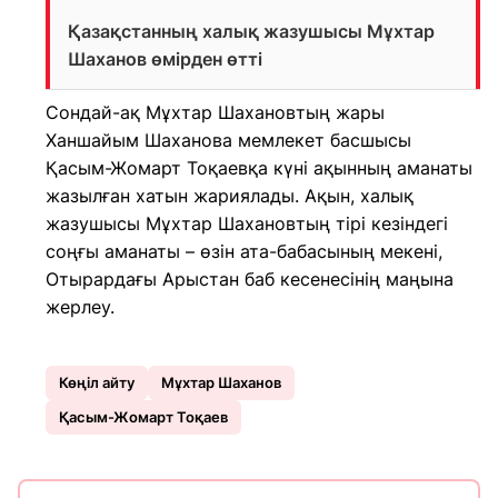
Қазақстанның халық жазушысы Мұхтар
Шаханов өмірден өтті
Сондай-ақ Мұхтар Шахановтың жары
Ханшайым Шаханова мемлекет басшысы
Қасым-Жомарт Тоқаевқа күні ақынның аманаты
жазылған хатын жариялады. Ақын, халық
жазушысы Мұхтар Шахановтың тірі кезіндегі
соңғы аманаты – өзін ата-бабасының мекені,
Отырардағы Арыстан баб кесенесінің маңына
жерлеу.
Көңіл айту
Мұхтар Шаханов
Қасым-Жомарт Тоқаев