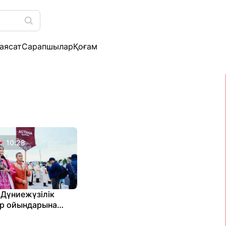
аясат
Сарапшылар
Қоғам
10:28
 Дүниежүзілік
ер ойындарына
ірлер шеруі өтті