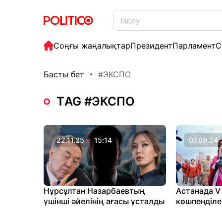
Соңғы жаңалықтар
Президент
Парламент
С
Басты бет
#ЭКСПО
ТAG #ЭКСПО
22.11.25
15:14
07.09.24
Нұрсұлтан Назарбаевтың
Астанада V
үшінші әйелінің ағасы ұсталды
көшпенділ
арналған өң