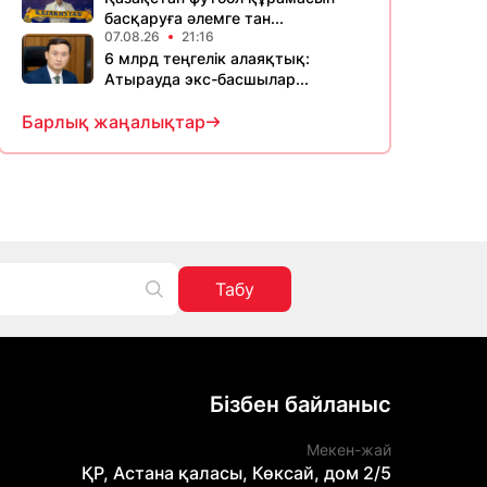
басқаруға әлемге тан...
07.08.26
21:16
6 млрд теңгелік алаяқтық:
Атырауда экс-басшылар...
Барлық жаңалықтар
Табу
Бізбен байланыс
Мекен-жай
ҚР, Астана қаласы, Көксай, дом 2/5