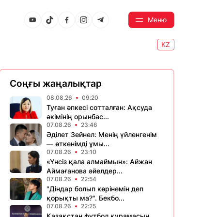
Меню
KZ
Соңғы жаңалықтар
08.08.26
09:20
Туған әпкесі сотталған: Ақсуда
әкімінің орынбас...
07.08.26
23:46
Әділет Зейнел: Менің үйленгенім
— өткенімді ұмы...
07.08.26
23:10
«Үнсіз қала алмаймын»: Айжан
Аймағанова әйелдер...
07.08.26
22:54
"Діндар болып көрінемін деп
қорықты ма?". Бекбо...
07.08.26
22:25
Қазақстан футбол құрамасын