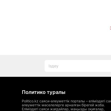
Политико туралы
Politico.kz саяси-әлеуметтік порталы – еліміздегі са
әлеуметтік мәселелерге арналған бірегей жоба.
Еліміздегі саяси жағдайлар, маңызды оқиғалар,