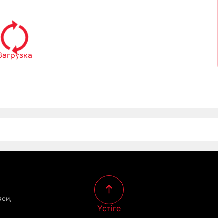
Загрузка
яси,
Үстіге