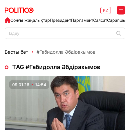
KZ
Соңғы жаңалықтар
Президент
Парламент
Саясат
Сарапшыл
Басты бет
#Ғабидолла Әбдірахымов
ТAG #Ғабидолла Әбдірахымов
09.01.26
14:54