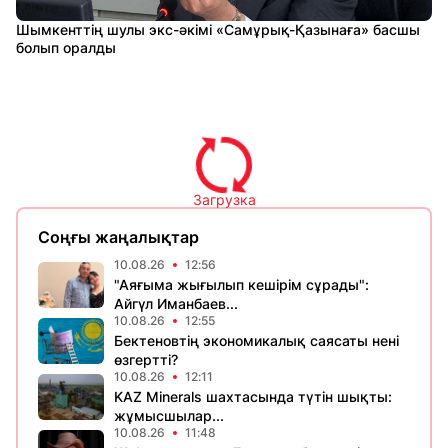
Шымкенттің шулы экс-әкімі «Самұрық-Қазынаға» басшы
болып оралды
Загрузка
Соңғы жаңалықтар
10.08.26
12:56
"Аяғыма жығылып кешірім сұрады":
Айгүл Иманбаев...
10.08.26
12:55
Бектеновтің экономикалық саясаты нені
өзгертті?
10.08.26
12:11
KAZ Minerals шахтасында түтін шықты:
жұмысшылар...
10.08.26
11:48