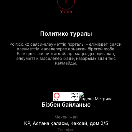
Үстіге
Политико туралы
Politico.kz саяси-әлеуметтік порталы – еліміздегі саяси,
әлеуметтік мәселелерге арналған бірегей жоба.
Еліміздегі саяси жағдайлар, маңызды оқиғалар,
әлеуметтік мәселелер біздің назарымыздан тыс
қалмайды.
Бізбен байланыс
Мекен-жай
ҚР, Астана қаласы, Көксай, дом 2/5
Телефон