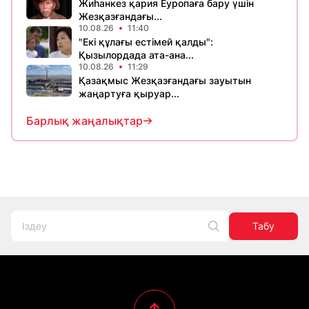
Жиһанкез қария Еуропаға бару үшін
Жезқазғандағы...
10.08.26
11:40
"Екі құлағы естімей қалды":
Қызылордада ата-ана...
10.08.26
11:29
Қазақмыс Жезқазғандағы зауытын
жаңартуға қыруар...
Барлық жаңалықтар
Табу