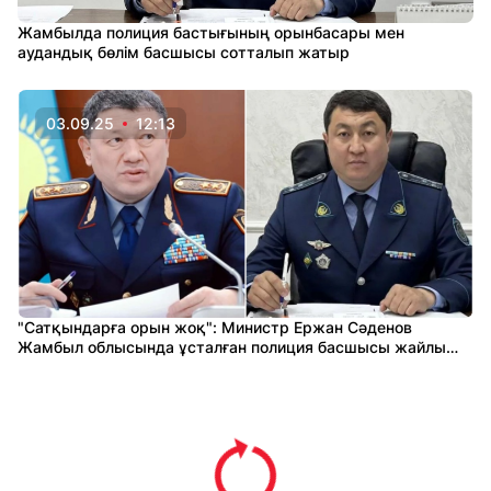
Жамбылда полиция бастығының орынбасары мен
аудандық бөлім басшысы сотталып жатыр
03.09.25
12:13
"Сатқындарға орын жоқ": Министр Ержан Сәденов
Жамбыл облысында ұсталған полиция басшысы жайлы
айтты