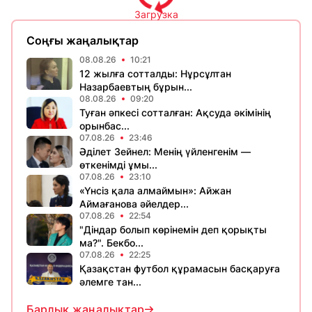
Загрузка
Соңғы жаңалықтар
08.08.26
10:21
12 жылға сотталды: Нұрсұлтан
Назарбаевтың бұрын...
08.08.26
09:20
Туған әпкесі сотталған: Ақсуда әкімінің
орынбас...
07.08.26
23:46
Әділет Зейнел: Менің үйленгенім —
өткенімді ұмы...
07.08.26
23:10
«Үнсіз қала алмаймын»: Айжан
Аймағанова әйелдер...
07.08.26
22:54
"Діндар болып көрінемін деп қорықты
ма?". Бекбо...
07.08.26
22:25
Қазақстан футбол құрамасын басқаруға
әлемге тан...
Барлық жаңалықтар