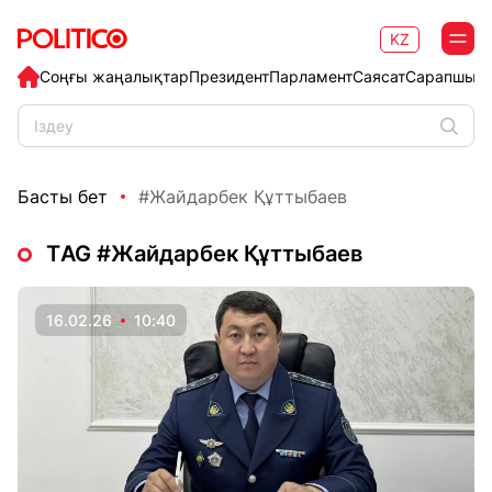
KZ
Соңғы жаңалықтар
Президент
Парламент
Саясат
Сарапшыл
Басты бет
#Жайдарбек Құттыбаев
ТAG #Жайдарбек Құттыбаев
16.02.26
10:40