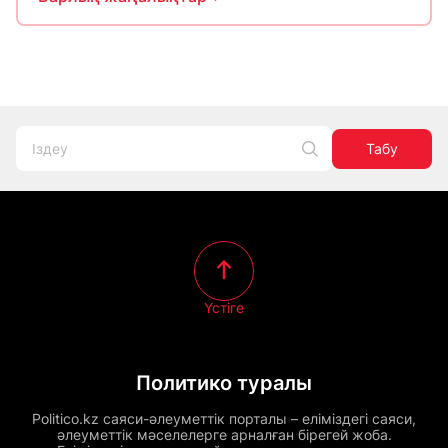
Табу
Үстіге
Политико туралы
Politico.kz саяси-әлеуметтік порталы – еліміздегі саяси,
әлеуметтік мәселелерге арналған бірегей жоба.