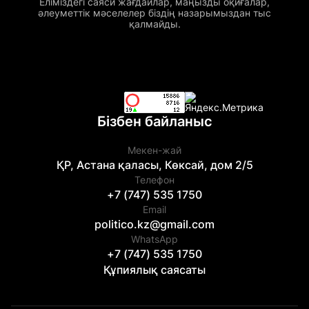
Еліміздегі саяси жағдайлар, маңызды оқиғалар,
әлеуметтік мәселелер біздің назарымыздан тыс
қалмайды.
Бізбен байланыс
Мекен-жай
ҚР, Астана қаласы, Көксай, дом 2/5
Телефон
+7 (747) 535 1750
Email
politico.kz@gmail.com
WhatsApp
+7 (747) 535 1750
Құпиялық саясаты