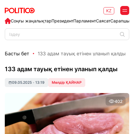
KZ
Соңғы жаңалықтар
Президент
Парламент
Саясат
Сарапшыл
Басты бет
133 адам тауық етінен уланып қалды
133 адам тауық етінен уланып қалды
09.05.2025
•
13:19
Мөлдір ҚАЙНАР
402