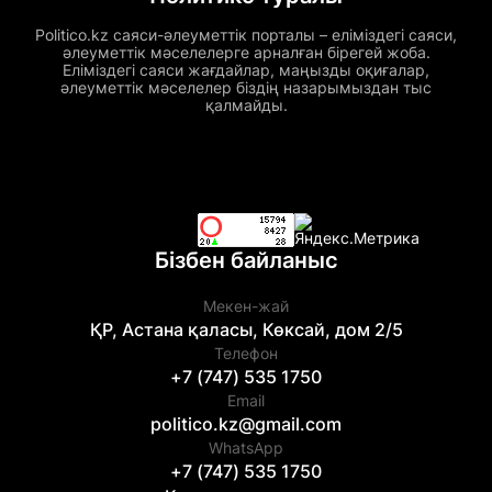
Politico.kz саяси-әлеуметтік порталы – еліміздегі саяси,
әлеуметтік мәселелерге арналған бірегей жоба.
Еліміздегі саяси жағдайлар, маңызды оқиғалар,
әлеуметтік мәселелер біздің назарымыздан тыс
қалмайды.
Бізбен байланыс
Мекен-жай
ҚР, Астана қаласы, Көксай, дом 2/5
Телефон
+7 (747) 535 1750
Email
politico.kz@gmail.com
WhatsApp
+7 (747) 535 1750