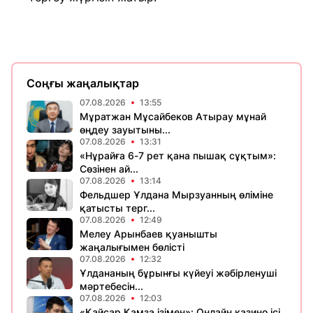
Соңғы жаңалықтар
07.08.2026
13:55
Мұратжан Мұсайбеков Атырау мұнай
өңдеу зауытыны...
07.08.2026
13:31
«Нұрайға 6-7 рет қана пышақ сұқтым»:
Сөзінен ай...
07.08.2026
13:14
Фельдшер Ұлдана Мырзуанның өліміне
қатысты терг...
07.08.2026
12:49
Мелеу Арынбаев қуанышты
жаңалығымен бөлісті
07.08.2026
12:32
Ұлдананың бұрынғы күйеуі жәбірленуші
мәртебесін...
07.08.2026
12:03
«Қайсар Қамза ізімен»: Онлайн казино ісі