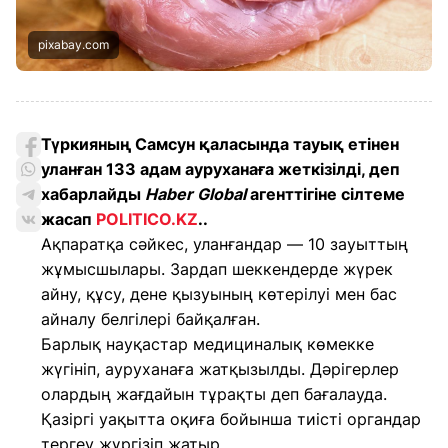
pixabay.com
Түркияның Самсун қаласында тауық етінен
уланған 133 адам ауруханаға жеткізілді, деп
хабарлайды
Haber Global
агенттігіне сілтеме
жасап
POLITICO.KZ
..
Ақпаратқа сәйкес, уланғандар — 10 зауыттың
жұмысшылары. Зардап шеккендерде жүрек
айну, құсу, дене қызуының көтерілуі мен бас
айналу белгілері байқалған.
Барлық науқастар медициналық көмекке
жүгініп, ауруханаға жатқызылды. Дәрігерлер
олардың жағдайын тұрақты деп бағалауда.
Қазіргі уақытта оқиға бойынша тиісті органдар
тергеу жүргізіп жатыр.