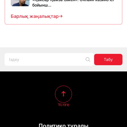
бойынш...
Барлық жаңалықтар
Табу
Үстіге
Политико туралы