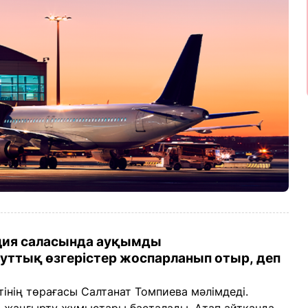
ция саласында ауқымды
тық өзгерістер жоспарланып отыр, деп
інің төрағасы Салтанат Томпиева мәлімдеді.