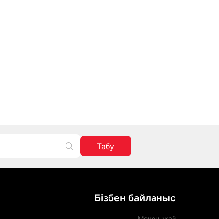
Табу
Бізбен байланыс
Мекен-жай