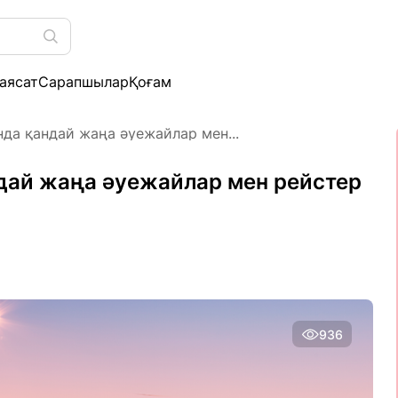
аясат
Сарапшылар
Қоғам
да қандай жаңа әуежайлар мен...
дай жаңа әуежайлар мен рейстер
936