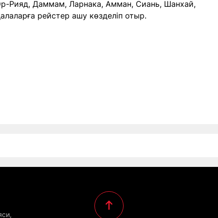
 Эр-Рияд, Даммам, Ларнака, Амман, Сиань, Шанхай,
қалаларға рейстер ашу көзделіп отыр.
яси,