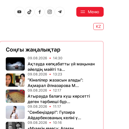
Меню
KZ
Соңғы жаңалықтар
09.08.2026
14:30
Ақтауда көпқабатты үй маңынан
әйелдің мәйіті та...
09.08.2026
13:23
“Кінәлілер жазасын алады”:
Ақмарал Әлназарова М...
09.08.2026
12:17
Атырауда балаға күш көрсетті
деген тәрбиеші бұр...
09.08.2026
11:17
“Сенбеңіздер!”: Гүлзира
Айдарбекованың келіні ү...
09.08.2026
10:16
«Мүмкін емес»: Арман