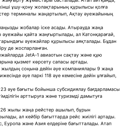
ы жаңғырту жұмыстары басталады. Атап айтқанда,
кінші ұшу-қону жолақтарының құрылысы қолға
йстер терминалы жаңартылып, Ақтау әуежайының
маңызды жобалар іске асады. Атырауда жаңа
 әуежайы қайта жаңғыртылады, ал Катонқарағай,
қтарындағы әуежайлар құрылысы аяқталады. Бұдан
іру де жоспарланған.
жайларда JetA-1 авиаотын сақтау және құю
арына қызмет көрсету сапасы артады.
 жылдың соңына дейін әуе компаниялары 9 жаңа
жесінде әуе паркі 118 әуе кемесіне дейін ұлғайып,
 23 әуе бағыты бойынша субсидиялау бағдарламасы
тімділігін арттыруға және туризмді дамытуға
026 жылы жаңа рейстер ашылып, бұрын
лады, ал кейбір бағыттарда рейс жиілігі артады.
, Еуропа және Азия елдеріне бағытталады. Атап