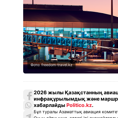
Фото: freedom-travel.kz
2026 жылы Қазақстанның авиа
инфрақұрылымдық және маршрут
хабарлайды
Politico.kz
.
Бұл туралы Азаматтық авиация комитет