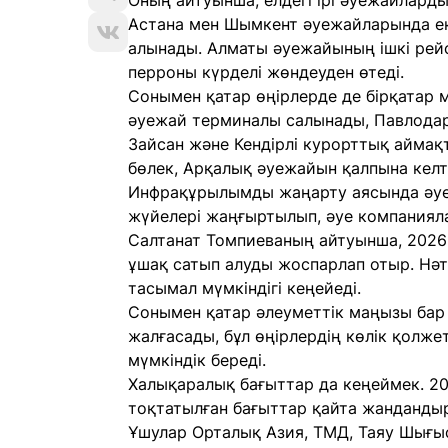
Оның айтуынша, елдегі ірі әуежайлард
Астана мен Шымкент әуежайларында е
алынады. Алматы әуежайының ішкі ре
перроны күрделі жөндеуден өтеді.
Сонымен қатар өңірлерде де бірқатар 
әуежай терминалы салынады, Павлодар
Зайсан және Кендірлі курорттық айма
бөлек, Арқалық әуежайын қалпына келт
Инфрақұрылымды жаңарту аясында әуе
жүйелері жаңғыртылып, әуе компаниял
Салтанат Томпиеваның айтуынша, 2026
ұшақ сатып алуды жоспарлап отыр. Нәти
тасымал мүмкіндігі кеңейеді.
Сонымен қатар әлеуметтік маңызы бар
жалғасады, бұл өңірлердің көлік қолже
мүмкіндік береді.
Халықаралық бағыттар да кеңеймек. 2
тоқтатылған бағыттар қайта жандандыры
Ұшулар Орталық Азия, ТМД, Таяу Шығыс