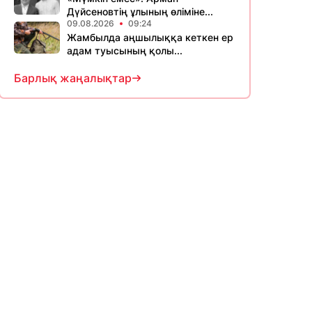
Дүйсеновтің ұлының өліміне...
09.08.2026
09:24
Жамбылда аңшылыққа кеткен ер
адам туысының қолы...
Барлық жаңалықтар