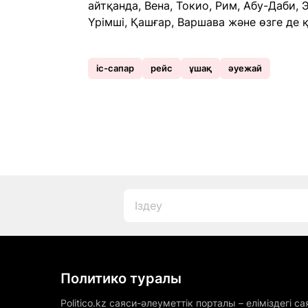
айтқанда, Вена, Токио, Рим, Абу-Даби,
Үрімші, Қашғар, Варшава және өзге де 
іс-сапар
рейс
ұшақ
әуежай
Политико туралы
Politico.kz саяси-әлеуметтік порталы – еліміздегі са