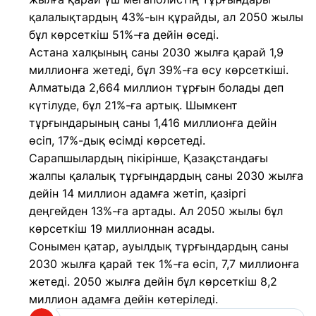
қалалықтардың 43%-ын құрайды, ал 2050 жылы
бұл көрсеткіш 51%-ға дейін өседі.
Астана халқының саны 2030 жылға қарай 1,9
миллионға жетеді, бұл 39%-ға өсу көрсеткіші.
Алматыда 2,664 миллион тұрғын болады деп
күтілуде, бұл 21%-ға артық. Шымкент
тұрғындарының саны 1,416 миллионға дейін
өсіп, 17%-дық өсімді көрсетеді.
Сарапшылардың пікірінше, Қазақстандағы
жалпы қалалық тұрғындардың саны 2030 жылға
дейін 14 миллион адамға жетіп, қазіргі
деңгейден 13%-ға артады. Ал 2050 жылы бұл
көрсеткіш 19 миллионнан асады.
Сонымен қатар, ауылдық тұрғындардың саны
2030 жылға қарай тек 1%-ға өсіп, 7,7 миллионға
жетеді. 2050 жылға дейін бұл көрсеткіш 8,2
миллион адамға дейін көтеріледі.