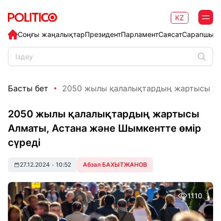
KZ
Соңғы жаңалықтар
Президент
Парламент
Саясат
Сарапшыл
Басты бет
2050 жылы қалалықтардың жартысы Алм
2050 жылы қалалықтардың жартысы
Алматы, Астана және Шымкентте өмір
сүреді
27.12.2024
•
10:52
Абзал БАХЫТЖАНОВ
1110