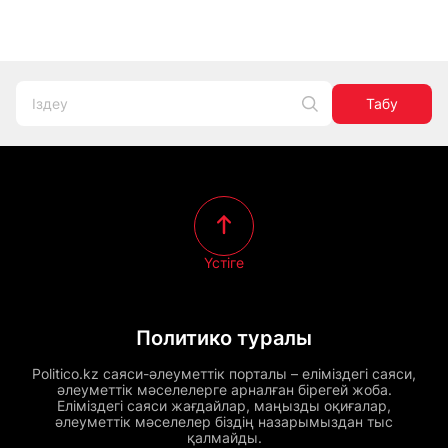
Табу
Үстіге
Политико туралы
Politico.kz саяси-әлеуметтік порталы – еліміздегі саяси,
әлеуметтік мәселелерге арналған бірегей жоба.
Еліміздегі саяси жағдайлар, маңызды оқиғалар,
әлеуметтік мәселелер біздің назарымыздан тыс
қалмайды.