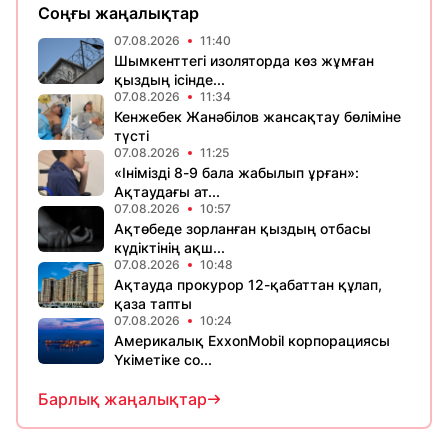
Соңғы жаңалықтар
07.08.2026
11:40
Шымкенттегі изоляторда көз жұмған
қыздың ісінде...
07.08.2026
11:34
Кенжебек Жанәбілов жансақтау бөліміне
түсті
07.08.2026
11:25
«Інімізді 8-9 бала жабылып ұрған»:
Ақтаудағы ат...
07.08.2026
10:57
Ақтөбеде зорланған қыздың отбасы
күдіктінің ақш...
07.08.2026
10:48
Ақтауда прокурор 12-қабаттан құлап,
қаза тапты
07.08.2026
10:24
Америкалық ExxonMobil корпорациясы
Үкіметіке со...
Барлық жаңалықтар