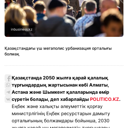
inbusiness.kz
Қазақстандағы үш мегаполис урбанизация орталығы
болмақ
Қазақстанда 2050 жылға қарай қалалық
тұрғындардың жартысынан көбі Алматы,
Астана және Шымкент қалаларында өмір
сүретін болады, деп хабарлайды
POLITICO.KZ
.
Еңбек және халықты әлеуметтік қорғау
министрлігінің Еңбек ресурстарын дамыту
орталығының болжамдары бойынша, 2030
жылға қарай үш мегаполистің тұрғындары