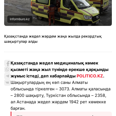
Informburo.kz
Қазақстанда жедел жәрдем жаңа жылда рекордтық
шақыртулар алды
Қазақстанда жедел медициналық көмек
қызметі жаңа жыл түнінде ерекше қарқынды
жұмыс істеді, деп хабарлайды
POLITICO.KZ
.
Шақыртулардың ең көп саны Алматы
облысында тіркелген – 3073. Алматы қаласында
– 2800 шақырту, Түркістан облысында – 2358,
ал Астанада жедел жәрдем 1942 рет көмекке
барған.