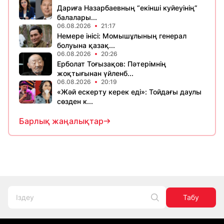
Дариға Назарбаевның “екінші куйеуінің”
балалары...
06.08.2026
21:17
Немере інісі: Момышұлының генерал
болуына қазақ...
06.08.2026
20:26
Ерболат Тоғызақов: Пәтерімнің
жоқтығынан үйленб...
06.08.2026
20:19
«Жәй ескерту керек еді»: Тойдағы даулы
сөзден к...
Барлық жаңалықтар
Табу