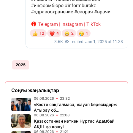
2025
Соңғы жаңалықтар
06.08.2026
23:32
«Кесте сақталмаса, жауап бересіздер»:
Атырау об...
06.08.2026
22:08
Қазақстаннан кеткен Нұртас Адамбай
АҚШ-қа көшуі...
06.08.2026
21:21