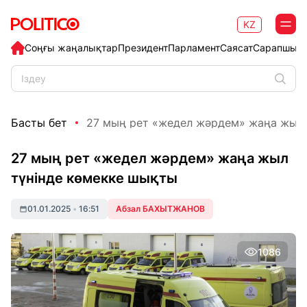
KZ
Соңғы жаңалықтар
Президент
Парламент
Саясат
Сарапшыл
Басты бет
27 мың рет «жедел жәрдем» жаңа жыл т
27 мың рет «жедел жәрдем» жаңа жыл
түнінде көмекке шықты
01.01.2025
•
16:51
Абзал БАХЫТЖАНОВ
1086