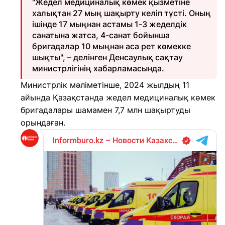
"Жедел медициналық көмек қызметіне
халықтан 27 мың шақырту келіп түсті. Оның
ішінде 17 мыңнан астамы 1-3 жеделдік
санатына жатса, 4-санат бойынша
бригадалар 10 мыңнан аса рет көмекке
шықты", – делінген Денсаулық сақтау
министрлігінің хабарламасында.
Министрлік мәліметінше, 2024 жылдың 11
айында Қазақстанда жедел медициналық көмек
бригадалары шамамен 7,7 млн шақыртуды
орындаған.