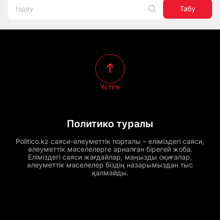
Табу
Үстіге
Политико туралы
Politico.kz саяси-әлеуметтік порталы – еліміздегі саяси,
әлеуметтік мәселелерге арналған бірегей жоба.
Еліміздегі саяси жағдайлар, маңызды оқиғалар,
әлеуметтік мәселелер біздің назарымыздан тыс
қалмайды.