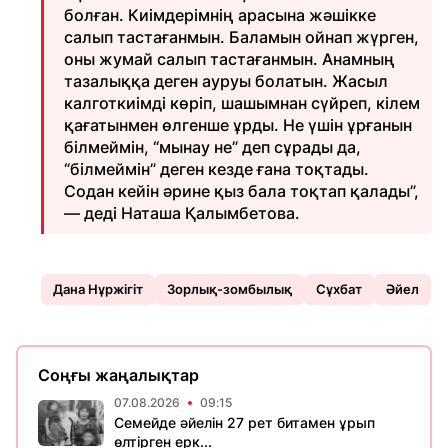
болған. Киімдерімнің арасына жәшікке
салып тастағанмын. Баламын ойнап жүрген,
оны жумай салып тастағанмын. Анамның
тазалыққа деген ауруы болатын. Жасыл
калготкиімді көріп, шашымнан сүйреп, кілем
қағатынмен өлгенше ұрды. Не үшін ұрғанын
білмеймін, “мынау не” деп сұрады да,
“білмеймін” деген кезде ғана тоқтады.
Содан кейін әрине қыз бала тоқтап қалады”,
— деді Наташа Қалымбетова.
Дана Нұржігіт
Зорлық-зомбылық
Сұхбат
Әйел
Соңғы жаңалықтар
07.08.2026
09:15
Семейде әйелін 27 рет битамен ұрып
өлтірген ерк...