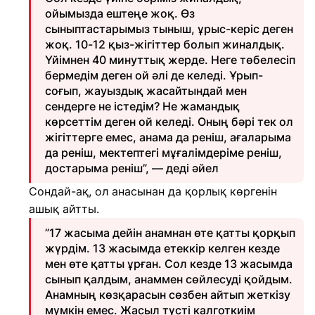
ойымызда ештеңе жоқ. Өз
сыныптастарымыз тыныш, ұрыс-керіс деген
жоқ. 10-12 қыз-жігіттер болып жиналдық.
Үйімнен 40 минуттық жерде. Неге төбелесіп
бермедім деген ой әлі де келеді. Ұрып-
соғып, жауыздық жасайтындай мен
сендерге не істедім? Не жамандық
көрсеттім деген ой келеді. Оның бәрі тек ол
жігіттерге емес, анама да реніш, ағаларыма
да реніш, мектептегі мұғалімдеріме реніш,
достарыма реніш”, — деді әйел
Сондай-ақ, ол анасынан да қорлық көргенін
ашық айтты.
”17 жасыма дейін анамнан өте қатты қорқып
жүрдім. 13 жасымда етеккір келген кезде
мен өте қатты ұрған. Сол кезде 13 жасымда
сынып қалдым, анаммен сөйлесуді қойдым.
Анамның көзқарасын сөзбен айтып жеткізу
мүмкін емес. Жасыл түсті калготкиім