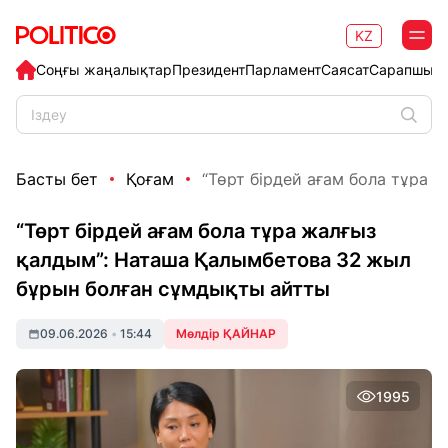
KZ
Соңғы жаңалықтар
Президент
Парламент
Саясат
Сарапшыл
Басты бет
Қоғам
“Төрт бірдей ағам бола тұра жа
“Төрт бірдей ағам бола тұра жалғыз
қалдым”: Наташа Қалымбетова 32 жыл
бұрын болған сұмдықты айтты
09.06.2026
•
15:44
Мөлдір ҚАЙНАР
1995