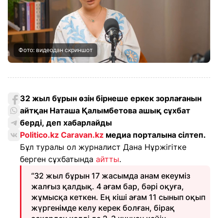
Фото: видеодан скриншот
32 жыл бұрын өзін бірнеше еркек зорлағанын
айтқан Наташа Қалымбетова ашық сұхбат
берді, деп хабарлайды
Politico.kz
Caravan.kz
медиа порталына сілтеп.
Бұл туралы ол журналист Дана Нұржігітке
берген сұхбатында
айтты
.
“32 жыл бұрын 17 жасымда анам екеуміз
жалғыз қалдық. 4 ағам бар, бәрі оқуға,
жұмысқа кеткен. Ең кіші ағам 11 сынып оқып
жүргенімде келу керек болған, бірақ