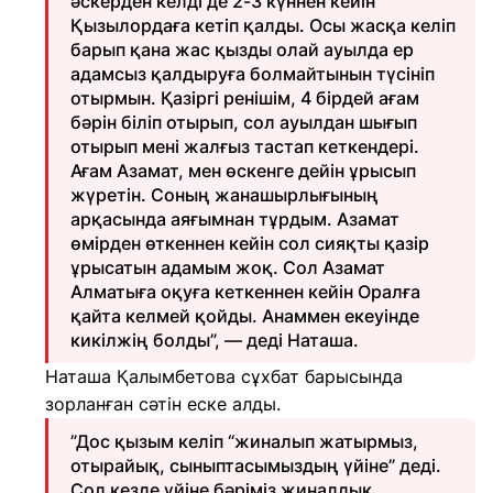
әскерден келді де 2-3 күннен кейін
Қызылордаға кетіп қалды. Осы жасқа келіп
барып қана жас қызды олай ауылда ер
адамсыз қалдыруға болмайтынын түсініп
отырмын. Қазіргі ренішім, 4 бірдей ағам
бәрін біліп отырып, сол ауылдан шығып
отырып мені жалғыз тастап кеткендері.
Ағам Азамат, мен өскенге дейін ұрысып
жүретін. Соның жанашырлығының
арқасында аяғымнан тұрдым. Азамат
өмірден өткеннен кейін сол сияқты қазір
ұрысатын адамым жоқ. Сол Азамат
Алматыға оқуға кеткеннен кейін Оралға
қайта келмей қойды. Анаммен екеуінде
кикілжің болды”, — деді Наташа.
Наташа Қалымбетова сұхбат барысында
зорланған сәтін еске алды.
”Дос қызым келіп “жиналып жатырмыз,
отырайық, сыныптасымыздың үйіне” деді.
Сол кезде үйіне бәріміз жиналдық,