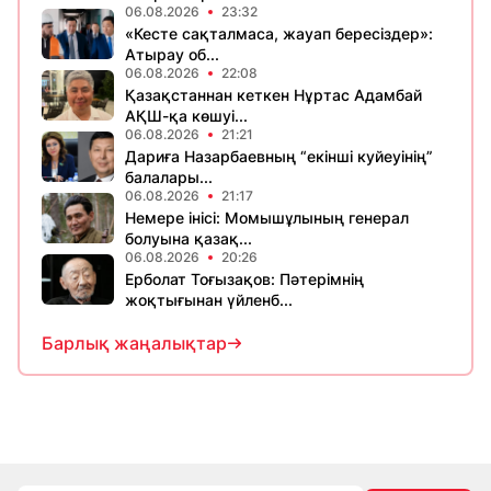
06.08.2026
23:32
«Кесте сақталмаса, жауап бересіздер»:
Атырау об...
06.08.2026
22:08
Қазақстаннан кеткен Нұртас Адамбай
АҚШ-қа көшуі...
06.08.2026
21:21
Дариға Назарбаевның “екінші куйеуінің”
балалары...
06.08.2026
21:17
Немере інісі: Момышұлының генерал
болуына қазақ...
06.08.2026
20:26
Ерболат Тоғызақов: Пәтерімнің
жоқтығынан үйленб...
Барлық жаңалықтар