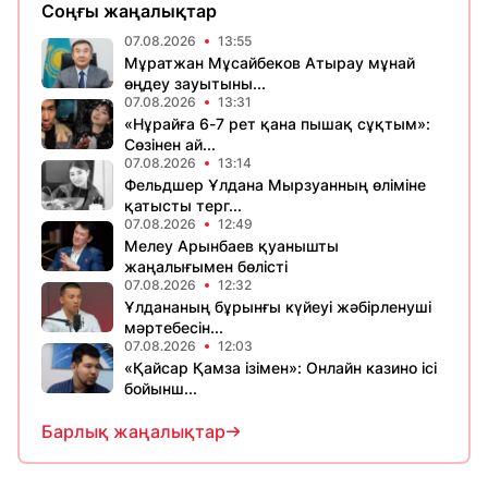
Соңғы жаңалықтар
07.08.2026
13:55
Мұратжан Мұсайбеков Атырау мұнай
өңдеу зауытыны...
07.08.2026
13:31
«Нұрайға 6-7 рет қана пышақ сұқтым»:
Сөзінен ай...
07.08.2026
13:14
Фельдшер Ұлдана Мырзуанның өліміне
қатысты терг...
07.08.2026
12:49
Мелеу Арынбаев қуанышты
жаңалығымен бөлісті
07.08.2026
12:32
Ұлдананың бұрынғы күйеуі жәбірленуші
мәртебесін...
07.08.2026
12:03
«Қайсар Қамза ізімен»: Онлайн казино ісі
бойынш...
Барлық жаңалықтар