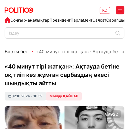
KZ
Соңғы жаңалықтар
Президент
Парламент
Саясат
Сарапшыл
Басты бет
«40 минут тірі жатқан»: Ақтауда бетіне оқ
«40 минут тірі жатқан»: Ақтауда бетіне
оқ тиіп көз жұмған сарбаздың әкесі
шындықты айтты
02.10.2024
•
10:59
Мөлдір ҚАЙНАР
922