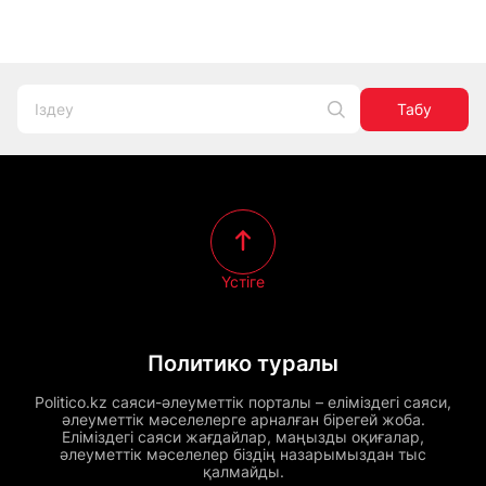
Табу
Үстіге
Политико туралы
Politico.kz саяси-әлеуметтік порталы – еліміздегі саяси,
әлеуметтік мәселелерге арналған бірегей жоба.
Еліміздегі саяси жағдайлар, маңызды оқиғалар,
әлеуметтік мәселелер біздің назарымыздан тыс
қалмайды.