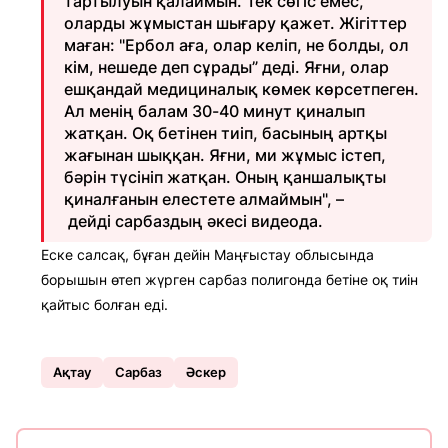
тартылуын қалаймын. Тек сөгіс емес,
оларды жұмыстан шығару қажет. Жігіттер
маған: "Ербол аға, олар келіп, не болды, ол
кім, нешеде деп сұрады” деді. Яғни, олар
ешқандай медициналық көмек көрсетпеген.
Ал менің балам 30-40 минут қиналып
жатқан. Оқ бетінен тиіп, басының артқы
жағынан шыққан. Яғни, ми жұмыс істеп,
бәрін түсініп жатқан. Оның қаншалықты
қиналғанын елестете алмаймын", –
дейді сарбаздың әкесі видеода.
Еске салсақ, бұған дейін Маңғыстау облысында
борышын өтеп жүрген сарбаз полигонда бетіне оқ тиін
қайтыс болған еді.
Ақтау
Сарбаз
Әскер