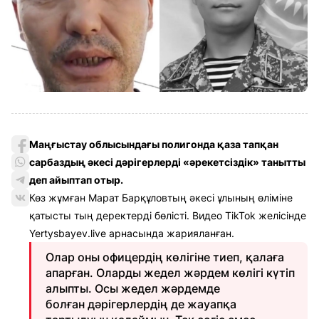
Маңғыстау облысындағы полигонда қаза тапқан
сарбаздың әкесі дәрігерлерді «әрекетсіздік» танытты
деп айыптап отыр.
Көз жұмған Марат Барқұловтың әкесі ұлының өліміне
қатысты тың деректерді бөлісті. Видео TikTok желісінде
Yertysbayev.live арнасында жарияланған.
Олар оны офицердің көлігіне тиеп, қалаға
апарған. Оларды жедел жәрдем көлігі күтіп
алыпты. Осы жедел жәрдемде
болған дәрігерлердің де жауапқа