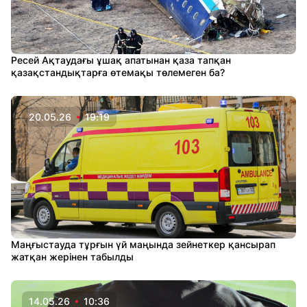
Ресей Ақтаудағы ұшақ апатынан қаза тапқан
қазақстандықтарға өтемақы төлемеген ба?
20.05.26
19:19
Маңғыстауда тұрғын үй маңында зейнеткер қансырап
жатқан жерінен табылды
14.05.26
10:36