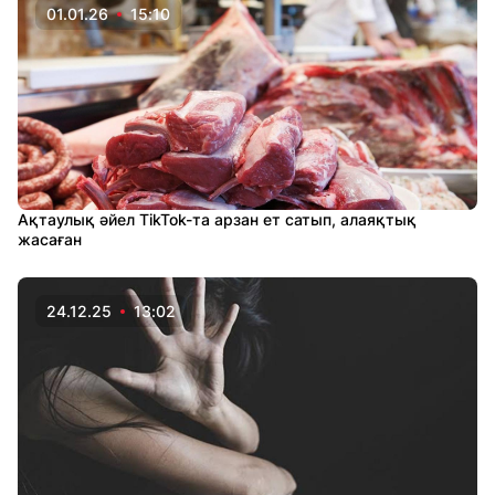
01.01.26
15:10
Ақтаулық әйел TikTok-та арзан ет сатып, алаяқтық
жасаған
24.12.25
13:02