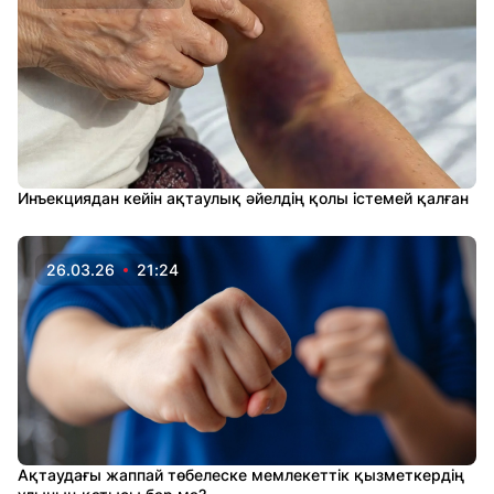
Инъекциядан кейін ақтаулық әйелдің қолы істемей қалған
26.03.26
21:24
Ақтаудағы жаппай төбелеске мемлекеттік қызметкердің