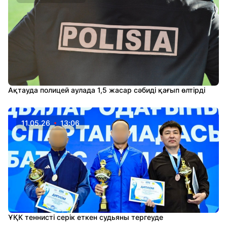
Ақтауда полицей аулада 1,5 жасар сәбиді қағып өлтірді
11.05.26
13:06
ҰҚК теннисті серік еткен судьяны тергеуде