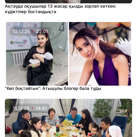
Ақтауда оқушылар 13 жасар қызды зорлап кеткен:
күдіктілер бостандықта
12.12.25
22:01
“Көп боқтайтын”: Атышулы блогер бала туды
11.12.25
14:47