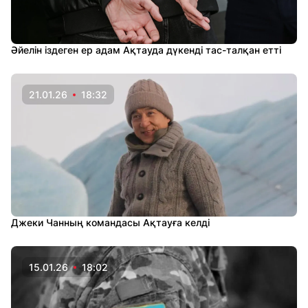
Әйелін іздеген ер адам Ақтауда дүкенді тас-талқан етті
21.01.26
18:32
Джеки Чанның командасы Ақтауға келді
15.01.26
18:02