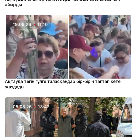
айырды
19.06.26
11:10
Ақтауда тегін гүлге таласқандар бір-бірін таптап кете
жаздады
05.06.26
13:42