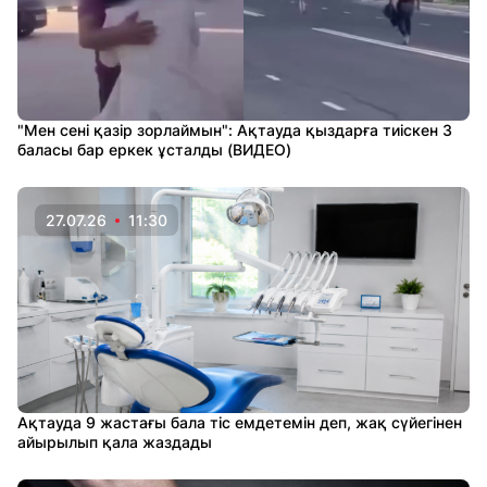
"Мен сені қазір зорлаймын": Ақтауда қыздарға тиіскен 3
баласы бар еркек ұсталды (ВИДЕО)
27.07.26
11:30
Ақтауда 9 жастағы бала тіс емдетемін деп, жақ сүйегінен
айырылып қала жаздады