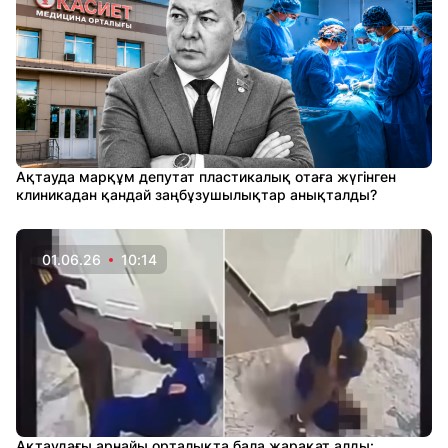
Ақтауда марқұм депутат пластикалық отаға жүгінген
клиникадан қандай заңбұзушылықтар анықталды?
01.06.26
10:14
Ақтаудағы арнайы орталықта бала жарақат алды: