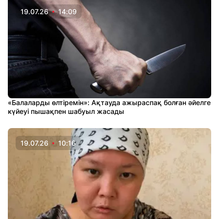
19.07.26
14:09
«Балаларды өлтіремін»: Ақтауда ажыраспақ болған әйелге
күйеуі пышақпен шабуыл жасады
19.07.26
10:16