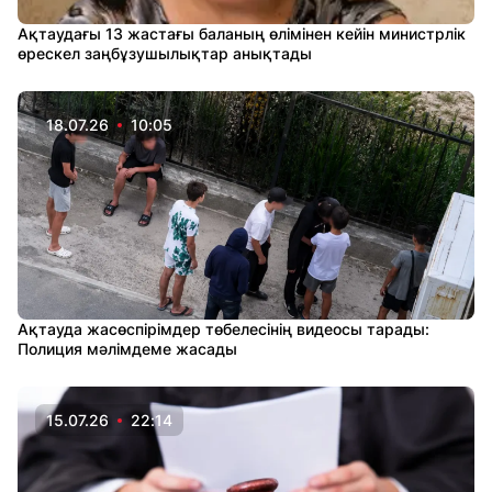
Ақтаудағы 13 жастағы баланың өлімінен кейін министрлік
өрескел заңбұзушылықтар анықтады
18.07.26
10:05
Ақтауда жасөспірімдер төбелесінің видеосы тарады:
Полиция мәлімдеме жасады
15.07.26
22:14