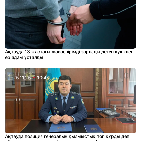
Ақтауда 13 жастағы жасөспірімді зорлады деген күдікпен
ер адам ұсталды
25.11.25
10:45
Ақтауда полиция генералын қылмыстық топ құрды деп