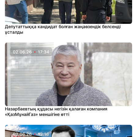
Депутаттыққа кандидат болған жаңаөзендік белсенді
ұсталды
02.06.26
17:34
Назарбаевтың құдасы негізін қалаған компания
«ҚазМұнайГаз» меншігіне өтті
02.06.26
12:16