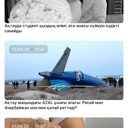
Ақтауда студент қыздың өлімі: ата-анасы күйеуін күдікті
санайды
15.04.26
17:41
Ақтау маңындағы AZAL ұшағы апаты: Ресей мен
Әзербайжан мәслені қалай реттеді?
01.04.26
10:07