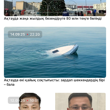
Ақтауда жаңа жылдық безендіруге 80 млн теңге бөлінді
14.09.25
22:20
Ақтауда екі қайық соқтығысты: зардап шеккендердің бірі
– бала
12.09.25
10:01