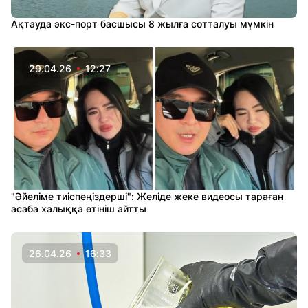
Ақтауда экс-порт басшысы 8 жылға сотталуы мүмкін
29.04.26
12:27
"Әйеліме тиіспеңіздерші": Желіде жеке видеосы тараған
асаба халыққа өтініш айтты
26.04.26
16:33