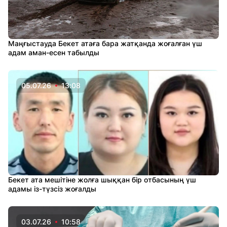
Маңғыстауда Бекет атаға бара жатқанда жоғалған үш
адам аман-есен табылды
05.07.26
13:08
Бекет ата мешітіне жолға шыққан бір отбасының үш
адамы із-түзсіз жоғалды
03.07.26
10:58