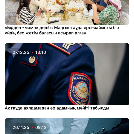
«Бірден «мама» деді!»: Маңғыстауда ерлі-зайыпты бір
үйдің бес жетім баласын асырап алған
07.12.25
13:10
Ақтауда аялдамадан ер адамның мәйіті табылды
26.11.25
09:12