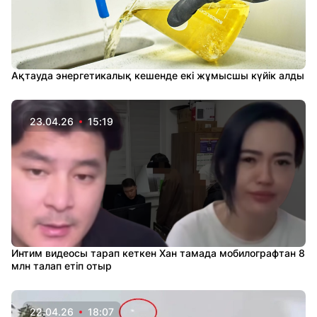
Ақтауда энергетикалық кешенде екі жұмысшы күйік алды
23.04.26
15:19
Интим видеосы тарап кеткен Хан тамада мобилографтан 8
млн талап етіп отыр
22.04.26
18:07