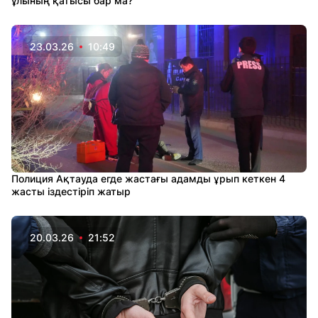
ұлының қатысы бар ма?
23.03.26
10:49
Полиция Ақтауда егде жастағы адамды ұрып кеткен 4
жасты іздестіріп жатыр
20.03.26
21:52