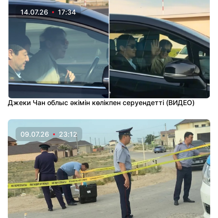
14.07.26
17:34
Джеки Чан облыс әкімін көлікпен серуендетті (ВИДЕО)
09.07.26
23:12