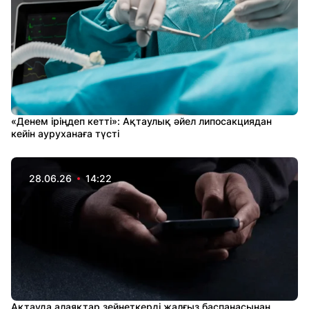
«Денем іріңдеп кетті»: Ақтаулық әйел липосакциядан
кейін ауруханаға түсті
28.06.26
14:22
Ақтауда алаяқтар зейнеткерді жалғыз баспанасынан