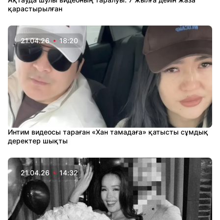
қарастырылған
21.04.26
18:20
Интим видеосы тараған «Хан тамадаға» қатысты сұмдық
деректер шықты
21.04.26
14:32