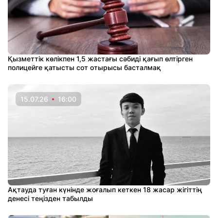
Қызметтік көлікпен 1,5 жастағы сәбиді қағып өлтірген
полицейге қатысты сот отырысы басталмақ
15.07.26
16:00
Ақтауда туған күнінде жоғалып кеткен 18 жасар жігіттің
денесі теңізден табылды