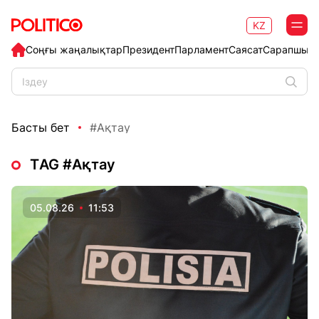
KZ
Соңғы жаңалықтар
Президент
Парламент
Саясат
Сарапшыл
Басты бет
#Ақтау
ТAG #Ақтау
05.08.26
11:53