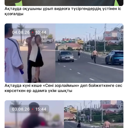
Ақтауда оқушыны ұрып видеоға түсіргендердің үстінен іс
қозғалды
04.08.26
10:44
Ақтауда күні кеше «Сені зорлаймын» деп бойжеткенге сес
көрсеткен ер адамға үкім шықты
03.08.26
15:44