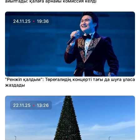
айыптады: қалаға арнайы комиссия келді
24.11.25
19:36
"Ренжіп қалдым": Төреғалидің концерті тағы да шуға ұласа
жаздады
22.11.25
13:26