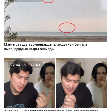
Маңғыстауда тұрғындарды алаңдатқан белгісіз
нысандардың сыры ашылды
22.04.26
12:43
Ақтауда шулы видеоның таралуы: 7 жылға дейін жаза