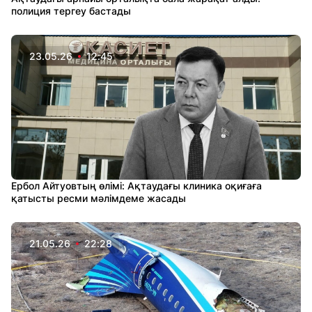
полиция тергеу бастады
23.05.26
12:45
Ербол Айтуовтың өлімі: Ақтаудағы клиника оқиғаға
қатысты ресми мәлімдеме жасады
21.05.26
22:28