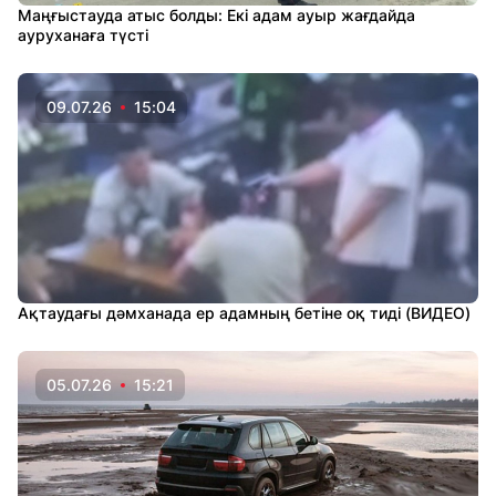
Маңғыстауда атыс болды: Екі адам ауыр жағдайда
ауруханаға түсті
09.07.26
15:04
Ақтаудағы дәмханада ер адамның бетіне оқ тиді (ВИДЕО)
05.07.26
15:21