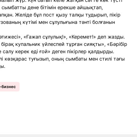
алып жүр. Күн батып келе жатқан сәтте көк түсті
 сымбатты дене бітімін ерекше айшықтап,
пқан. Желіде бұл пост қызу талқы тудырып, пікір
зованың күтімі мен сұлулығына тәнті болғанын
әтижесі», «Ғажап сұлулық!», «Керемет!» деп жазды.
 бірақ купальник үйлеспей тұрған сияқты», «Бәрібір
е салу керек еді ғой» деген пікірлер қалдырды.
лі көзқарас туғызып, оның сымбаты мен стилі тағы
ы.
-бизнес