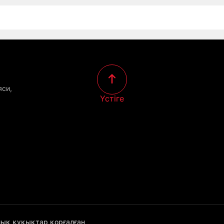
яси,
Үстіге
лық құқықтар қорғалған