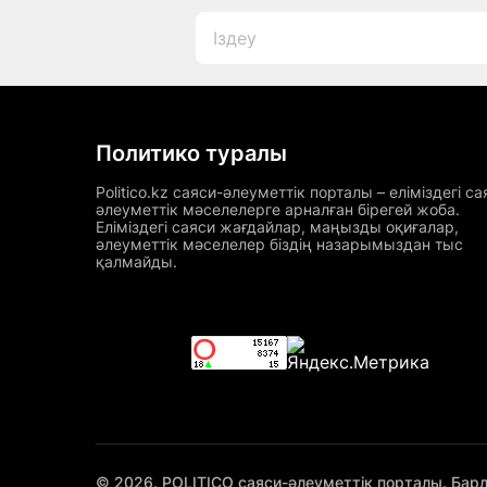
Политико туралы
Politico.kz саяси-әлеуметтік порталы – еліміздегі са
әлеуметтік мәселелерге арналған бірегей жоба.
Еліміздегі саяси жағдайлар, маңызды оқиғалар,
әлеуметтік мәселелер біздің назарымыздан тыс
қалмайды.
© 2026. POLITICO саяси-әлеуметтік порталы. Бар