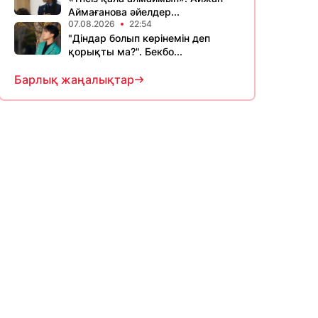
Аймағанова әйелдер...
07.08.2026
22:54
"Діндар болып көрінемін деп
қорықты ма?". Бекбо...
Барлық жаңалықтар