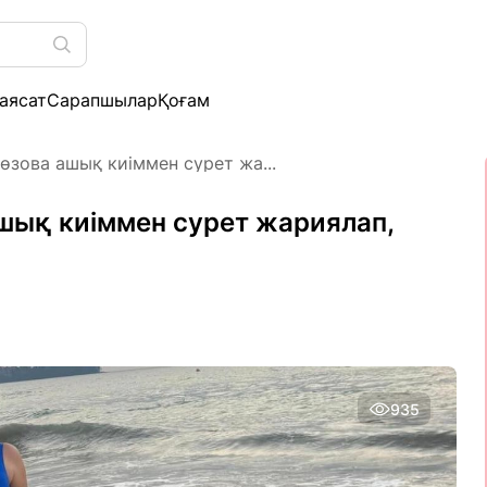
аясат
Сарапшылар
Қоғам
өзова ашық киіммен сурет жа...
ашық киіммен сурет жариялап,
935