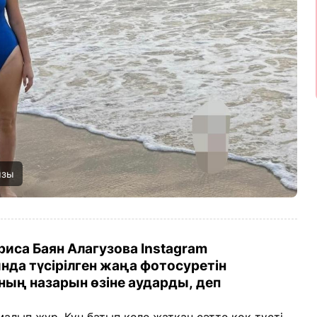
ызы
иса Баян Алагузова Instagram
да түсірілген жаңа фотосуретін
ың назарын өзіне аударды, деп