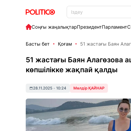
Соңғы жаңалықтар
Президент
Парламент
С
Басты бет
Қоғам
51 жастағы Баян Алаг
51 жастағы Баян Алагөзова 
көпшілікке жақпай қалды
28.11.2025
•
10:24
Мөлдір ҚАЙНАР