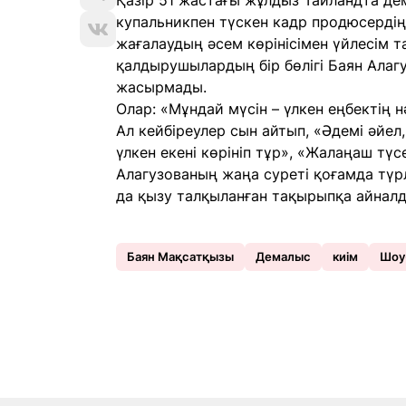
Қазір 51 жастағы жұлдыз Таиландта дем
купальникпен түскен кадр продюсердің
жағалаудың әсем көрінісімен үйлесім та
қалдырушылардың бір бөлігі Баян Алагу
жасырмады.
Олар: «Мұндай мүсін – үлкен еңбектің н
Ал кейбіреулер сын айтып, «Әдемі әйел,
үлкен екені көрініп тұр», «Жалаңаш түс
Алагузованың жаңа суреті қоғамда түр
да қызу талқыланған тақырыпқа айналд
Баян Мақсатқызы
Демалыс
киім
Шоу