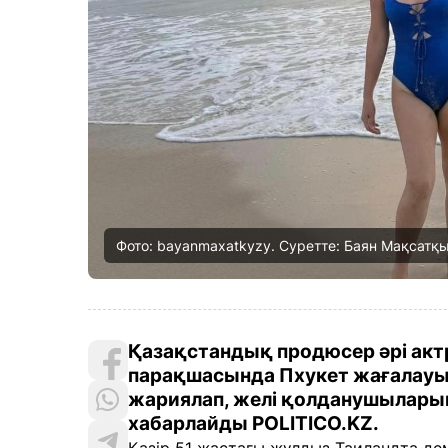
Фото: bayanmaxatkyzy. Суретте: Баян Мақсатқ
Қазақстандық продюсер әрі актр
парақшасында Пхукет жағалауын
жариялап, желі қолданушыларын
хабарлайды POLITICO.KZ.