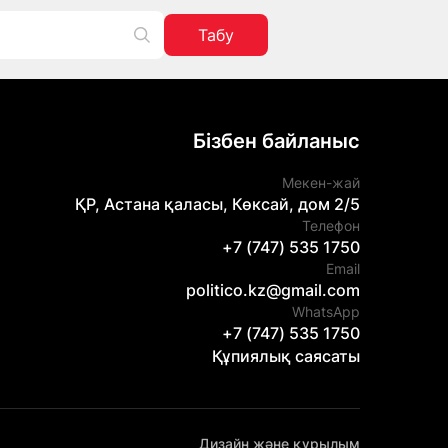
Табу
Бізбен байланыс
Мекен-жай
ҚР, Астана қаласы, Көксай, дом 2/5
Телефон
+7 (747) 535 1750
Email
politico.kz@gmail.com
WhatsApp
+7 (747) 535 1750
Құпиялық саясаты
Дизайн және құрылым