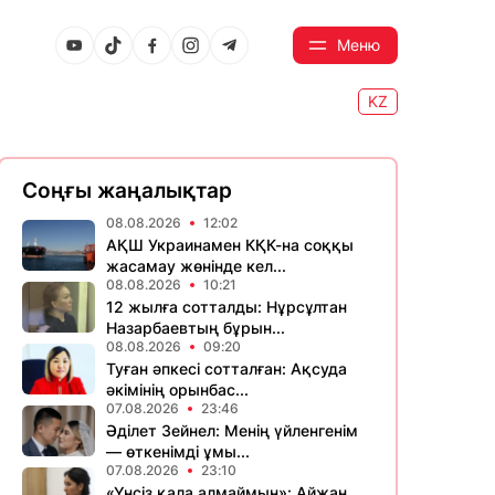
Меню
KZ
Соңғы жаңалықтар
08.08.2026
12:02
АҚШ Украинамен КҚК-на соққы
жасамау жөнінде кел...
08.08.2026
10:21
12 жылға сотталды: Нұрсұлтан
Назарбаевтың бұрын...
08.08.2026
09:20
Туған әпкесі сотталған: Ақсуда
әкімінің орынбас...
07.08.2026
23:46
Әділет Зейнел: Менің үйленгенім
— өткенімді ұмы...
07.08.2026
23:10
«Үнсіз қала алмаймын»: Айжан