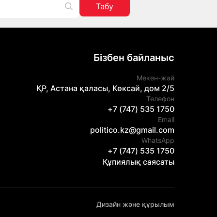
Табу
Бізбен байланыс
Мекен-жай
ҚР, Астана қаласы, Көксай, дом 2/5
Телефон
+7 (747) 535 1750
Email
politico.kz@gmail.com
WhatsApp
+7 (747) 535 1750
Құпиялық саясаты
Дизайн және құрылым