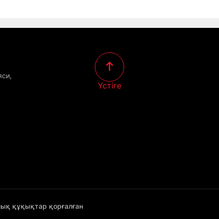
яси,
Үстіге
лық құқықтар қорғалған