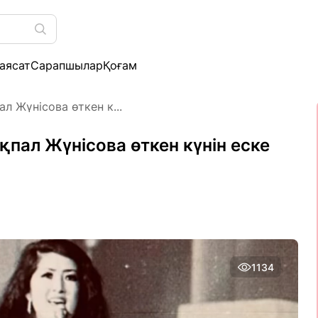
аясат
Сарапшылар
Қоғам
л Жүнісова өткен к...
пал Жүнісова өткен күнін еске
1134