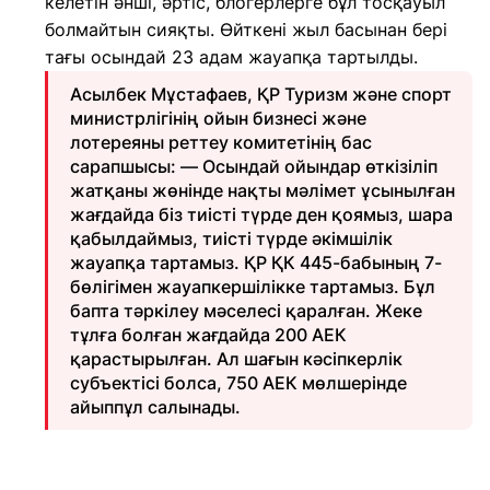
келетін әнші, әртіс, блогерлерге бұл тосқауыл
болмайтын сияқты. Өйткені жыл басынан бері
тағы осындай 23 адам жауапқа тартылды.
Асылбек Мұстафаев, ҚР Туризм және спорт
министрлігінің ойын бизнесі және
лотереяны реттеу комитетінің бас
сарапшысы: — Осындай ойындар өткізіліп
жатқаны жөнінде нақты мәлімет ұсынылған
жағдайда біз тиісті түрде ден қоямыз, шара
қабылдаймыз, тиісті түрде әкімшілік
жауапқа тартамыз. ҚР ҚК 445-бабының 7-
бөлігімен жауапкершілікке тартамыз. Бұл
бапта тәркілеу мәселесі қаралған. Жеке
тұлға болған жағдайда 200 АЕК
қарастырылған. Ал шағын кәсіпкерлік
субъектісі болса, 750 АЕК мөлшерінде
айыппұл салынады.