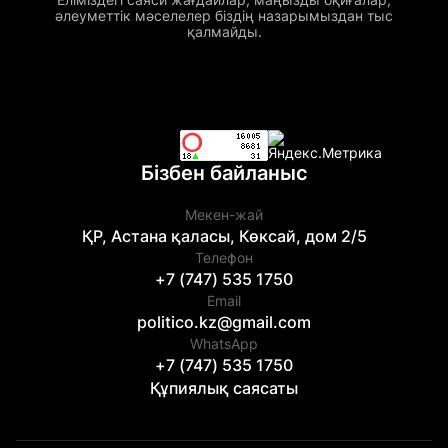
әлеуметтік мәселелер біздің назарымыздан тыс
қалмайды.
Бізбен байланыс
Мекен-жай
ҚР, Астана қаласы, Көксай, дом 2/5
Телефон
+7 (747) 535 1750
Email
politico.kz@gmail.com
WhatsApp
+7 (747) 535 1750
Құпиялық саясаты