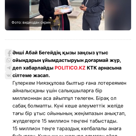
Фото: видеодан скрин
Әнші Абай Бегейдің қызы заңсыз ұтыс
ойындарын ұйымдастыруын доғармай жүр,
деп хабарлайды
POLITICO.KZ
КТК арнасына
сілтеме жасап.
Гүлеркем Ниязқұлова былтыр ғана лотереямен
айналысқаны үшін салықшыларға бір
миллионнан аса айыппұл төлеген. Бірақ ол
сабақ болмапты. Күні кеше әлеуметтік желіде
тағы бір ұтыс ойынының жеңімпазын анықтап,
жүлдегерге 15 миллион теңгені табыстады.
15 миллион теңге тараздық көпбалалы анаға