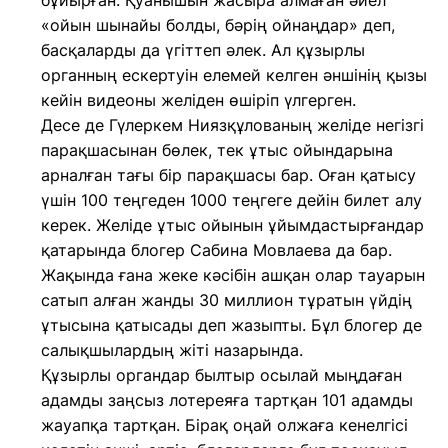
бұйырған. Қуанышын жасыра алмаған әйел
«ойын шынайы болды, бәрің ойнаңдар» деп,
басқаларды да үгіттеп әлек. Ал құзырлы
органның ескертуін елемей келген әншінің қызы
кейін видеоны желіден өшіріп үлгерген.
Десе де Гүлеркем Ниязқұлованың желіде негізгі
парақшасынан бөлек, тек ұтыс ойындарына
арналған тағы бір парақшасы бар. Оған қатысу
үшін 100 теңгеден 1000 теңгеге дейін билет алу
керек. Желіде ұтыс ойынын ұйымдастырғандар
қатарында блогер Сабина Мовлаева да бар.
Жақында ғана жеке кәсібін ашқан олар тауарын
сатып алған жанды 30 миллион тұратын үйдің
ұтысына қатысады деп жазыпты. Бұл блогер де
салықшылардың жіті назарында.
Құзырлы органдар былтыр осылай мыңдаған
адамды заңсыз лотереяға тартқан 101 адамды
жауапқа тартқан. Бірақ оңай олжаға кенелгісі