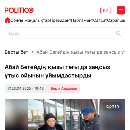
KZ
Соңғы жаңалықтар
Президент
Парламент
Саясат
Сарапшыл
Басты бет
Абай Бегейдің қызы тағы да заңсыз ұтыс
Абай Бегейдің қызы тағы да заңсыз
ұтыс ойынын ұйымдастырды
23.04.2025
•
19:46
Берік Арманов
319