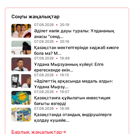
Соңғы жаңалықтар
07.08.2026
20:19
Әділет көлік дауы туралы: Ұлдананың
анасы "сенд...
07.08.2026
20:16
Қазақстан мектептерінде хиджаб киюге
бола ма? М...
07.08.2026
19:49
Ұлдана Мырзуанның күйеуі: Елге
ерегескенде екін...
07.08.2026
19:15
«Әділеттің арқасында медаль алды»:
Ұлдана Мырзу...
07.08.2026
19:07
Қазақстанға құйылатын инвестиция
бағыты өзгерді
07.08.2026
18:59
Қазақстанда отандық өндірушілерге
қолдау күшейе...
Барлық жаңалықтар