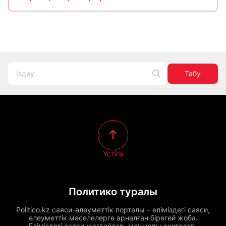
Табу
Үстіге
Политико туралы
Politico.kz саяси-әлеуметтік порталы – еліміздегі саяси,
әлеуметтік мәселелерге арналған бірегей жоба.
Еліміздегі саяси жағдайлар, маңызды оқиғалар,