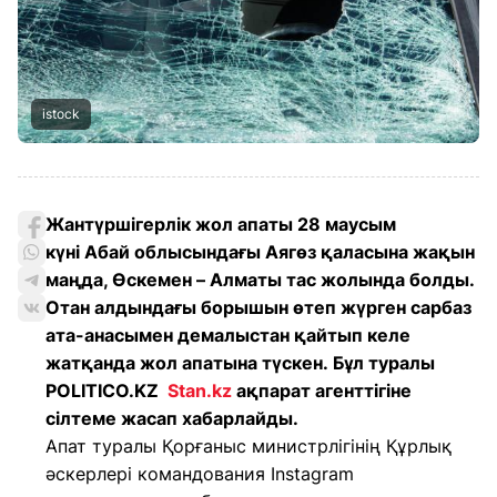
istock
Жантүршігерлік жол апаты 28 маусым
күні Абай облысындағы Аягөз қаласына жақын
маңда, Өскемен – Алматы тас жолында болды.
Отан алдындағы борышын өтеп жүрген сарбаз
ата-анасымен демалыстан қайтып келе
жатқанда жол апатына түскен. Бұл туралы
POLITICO.KZ
Stan.kz
ақпарат агенттігіне
сілтеме жасап хабарлайды.
Апат туралы Қорғаныс министрлігінің Құрлық
әскерлері командования Instagram