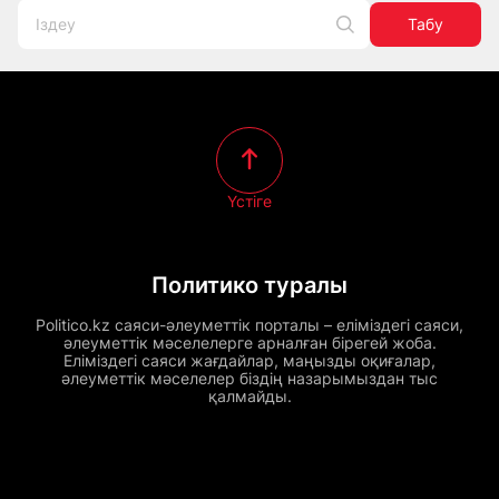
Табу
Үстіге
Политико туралы
Politico.kz саяси-әлеуметтік порталы – еліміздегі саяси,
әлеуметтік мәселелерге арналған бірегей жоба.
Еліміздегі саяси жағдайлар, маңызды оқиғалар,
әлеуметтік мәселелер біздің назарымыздан тыс
қалмайды.