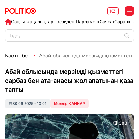
KZ
Соңғы жаңалықтар
Президент
Парламент
Саясат
Сарапшыл
Басты бет
Абай облысында мерзімді қызметтегі сар
Абай облысында мерзімді қызметтегі
сарбаз бен ата-анасы жол апатынан қаза
тапты
30.06.2025
•
10:01
Мөлдір ҚАЙНАР
388