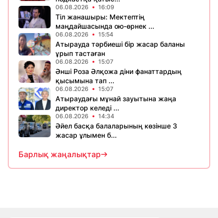
06.08.2026
16:09
Тіл жанашыры: Мектептің
маңдайшасында ою-өрнек ...
06.08.2026
15:54
Атырауда тәрбиеші бір жасар баланы
ұрып тастаған
06.08.2026
15:07
Әнші Роза Әлқожа діни фанаттардың
қысымына тап ...
06.08.2026
15:07
Атыраудағы мұнай зауытына жаңа
директор келеді ...
06.08.2026
14:34
Әйел басқа балаларының көзінше 3
жасар ұлымен б...
Барлық жаңалықтар