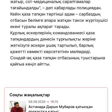
жатыр, сот-медициналық сараптамалар
тағайындалды", – деп хабарлады полициядан.
Кейін қаза тапқан төртінші адам – сарбаздың
отбасын бөлімге апара жатқан такси жүргізушісі
екені туралы ақпарат тарады.
Құрлық әскерлерінің командованиесі қаза
тапқандардың денесін тұрғылықты жеріне
жеткізуге әскери ұшақ тартылып, барлық
қажетті көмекті көрсететінін мәлімдеді.
Сондай-ақ қаза тапқан отбасының туыстарына
қайғыа көңіл айтты.
Соңғы жаңалықтар
06.08.2026
16:15
Астанада Дарын Мубаров қатысқан
подкастқа қатыс...