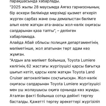
парақшасында хабарлады.
"2025 жылы 28 маусымда Аягөз гарнизонының
бір әскери бөлімінде мерзімді қызмет өткеріп
жүрген сарбаз және оны демалыстан бөлімге
алып келе жатқан ата-анасы жол-көлік оқиғасы
салдарынан қаза тапты", – делінген
хабарламада.
Алайда Абай облысы полиция департаментінің
мәліметінше, жол апатынан төрт адам көз
жұмған.
"Алдын ала мәлімет бойынша, Toyota Lumiere
көлігінің 62 жастағы жүргізушісі қарсы бағытқа
шығып кетіп, қарсы келе жатқан Toyota Land
Cruiser автокөлігімен соқтығысқан. Жол-көлік
оқиғасы салдарынан Toyota Lumiere жүргізушісі
мен үш жолаушысы оқиға орнында көз жұмды.
Аталған факті бойынша сотқа дейінгі тергеу
басталды. Қажетті тергеу әрекеттері жүргізіліп