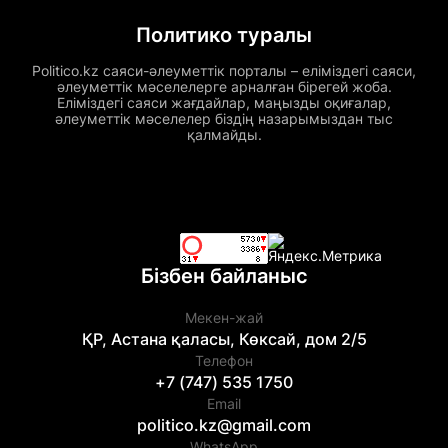
Политико туралы
Politico.kz саяси-әлеуметтік порталы – еліміздегі саяси,
әлеуметтік мәселелерге арналған бірегей жоба.
Еліміздегі саяси жағдайлар, маңызды оқиғалар,
әлеуметтік мәселелер біздің назарымыздан тыс
қалмайды.
Бізбен байланыс
Мекен-жай
ҚР, Астана қаласы, Көксай, дом 2/5
Телефон
+7 (747) 535 1750
Email
politico.kz@gmail.com
WhatsApp