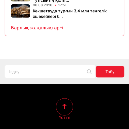
туысының қолы...
08.08.2026
17:51
Көкшетауда тұрғын 3,4 млн теңгелік
әшекейлері б...
Барлық жаңалықтар
Табу
Үстіге