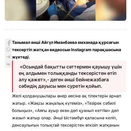
Танымал әнші Айгүл Иманбаева емханада құрсағын
тексертіп жатқан видеосын Instagram парақшасына
жүктеді.
«Осындай бақытты сәттермен қауышу үшін
ең алдымен толыққанды тексерістен өтіп
алу қажет»,- деген әнші бейнежазбаға
сәбидің дауысы мен суретін қойып.
Желі қолданушылары өнер иесіне ақ тілектерін арнап
жатыр. «Жақсы жаңалық күтеміз», «Тезірек сәбилі
болыңыз», «Аяғы ауыр екен деп қуанып кеттім» деп
жазып жатыр олар. Әнші Ыстамбұл қаласына келіп,
денсаулығын толықтай тексерістен өткізіп жатқанын