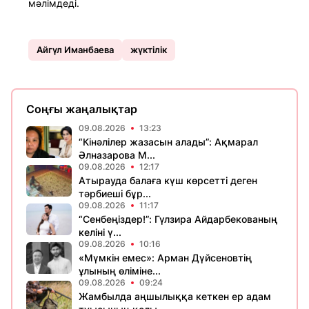
мәлімдеді.
Айгүл Иманбаева
жүктілік
Соңғы жаңалықтар
09.08.2026
13:23
“Кінәлілер жазасын алады”: Ақмарал
Әлназарова М...
09.08.2026
12:17
Атырауда балаға күш көрсетті деген
тәрбиеші бұр...
09.08.2026
11:17
“Сенбеңіздер!”: Гүлзира Айдарбекованың
келіні ү...
09.08.2026
10:16
«Мүмкін емес»: Арман Дүйсеновтің
ұлының өліміне...
09.08.2026
09:24
Жамбылда аңшылыққа кеткен ер адам