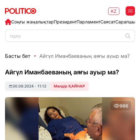
KZ
Соңғы жаңалықтар
Президент
Парламент
Саясат
Сарапшыл
Басты бет
Айгүл Иманбаеваның аяғы ауыр ма?
Айгүл Иманбаеваның аяғы ауыр ма?
30.09.2024
•
11:12
Мөлдір ҚАЙНАР
966