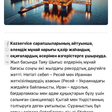
Kazservice сарапшыларының айтуынша,
әлемдік мұнай нарығы қазір жаһандық
оқиғалардың әсерінен өзгерістерге ұшырауда.
Жыл басында Таяу Шығыс елдерінің мұнай
бағасы соңғы екі жылдағы рекордтық деңгейге
жетті. Негізгі себеп – Ресей мен Ираннан
жеткізілімдердің азаюын (Ресей – Украинадағы
жағдайға байланысты, Иран – ядролық
бағдарламасы мен адам құқықтарын бұзу үшін
салынған санкциялар) Қытай мен Үндістанның
толтыруға деген ұмтылысы. Сұраныстың бұл