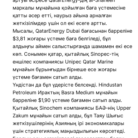
артуы әсіресе QatarEnergy-дің al-Shaheen
маркалы мұнайына қойылған баға үстемесіне
қатты әсер етті, наурыз айына арналған
жеткізілімдер үшін ол екі есеге артты.
Мысалы, QatarEnergy Dubai бағасынан барреліне
$3,81 жоғары үстеме баға белгіледі, бұл
алдыңғы аймен салыстырғанда шамамен екі есе
көп. Сонымен қатар, қытайлық Sinopec-тің
еншілес компаниясы Unipec Qatar Marine
мұнайын бұрынғыдан бірнеше есе жоғары
үстеме бағамен сатып алды.
Үндістан да бұл үдерісте белсенді. Hindustan
Petroleum Ирактың Basra Medium мұнайын
барреліне $1,90 үстеме бағамен сатып алды.
Қытайлық Sinochem компаниясы БАӘ-нің Upper
Zakum мұнайын сатып алды, бұл Таяу Шығыс
жеткізушілерінің Азияның ірі экономикалары
үшін стратегиялық маңыздылығын көрсетеді.