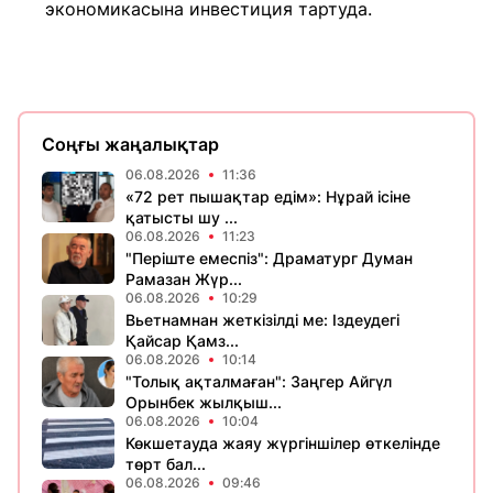
экономикасына инвестиция тартуда.
Соңғы жаңалықтар
06.08.2026
11:36
«72 рет пышақтар едім»: Нұрай ісіне
қатысты шу ...
06.08.2026
11:23
​"Періште емеспіз": Драматург Думан
Рамазан Жүр...
06.08.2026
10:29
Вьетнамнан жеткізілді ме: Іздеудегі
Қайсар Қамз...
06.08.2026
10:14
"Толық ақталмаған": Заңгер Айгүл
Орынбек жылқыш...
06.08.2026
10:04
Көкшетауда жаяу жүргіншілер өткелінде
төрт бал...
06.08.2026
09:46