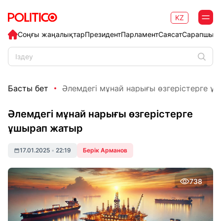
KZ
Соңғы жаңалықтар
Президент
Парламент
Саясат
Сарапшыл
Басты бет
Әлемдегі мұнай нарығы өзгерістерге ұ
Әлемдегі мұнай нарығы өзгерістерге
ұшырап жатыр
17.01.2025
•
22:19
Берік Арманов
738