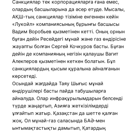
Санкциялар тек корпорацияларға ғана емес,
олардың басшыларына да әсер етуде. Мысалы,
АҚШ-тың санкциялар тізіміне енгеннен кейін
«Лукойл» компаниясының бұрынғы басшысы
Вадим Воробьев қызметінен кетті. Оның орнын
бұған дейін Ресейдегі мұнай және газ өндірісіне
жауапты болған Сергей Кочкуров басты. Бұған
дейін де компанияның негізін қалаушы Вагит
Алекперов қызметінен кеткен болатын. Бұл
санкциялардың қысым құралына айналғанын
көрсетеді.
Осындай жағдайда Таяу Шығыс мұнай
өндірушілері басты пайда табушыларға
айналуда. Олар инфрақұрылымдарын белсенді
түрде жаңартып, Азияға жеткізілімдерді
ұлғайтып жатыр. Қазақстан да шетте қалған
жоқ. Ол мұнай-газ саласында БАӘ-мен
ынтымақтастықты дамытып, Қатардың