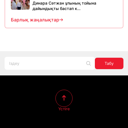
Динара Сәтжан ұлының тойына
дайындықты бастап к...
Барлық жаңалықтар
Табу
Үстіге