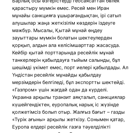
Барлық осы өзгерістерді геосаясаттан бөлек
қарастыру мүмкін емес. Ресей мен Иран
мұнайы санкцияға ұшырағандықтан, ірі сатып
алушылар жаңа жеткізілім көздерін іздеуге
мәжбүр. Мысалы, Қытай мұнай өңдеу
зауыттары мүмкін болатын шектеулерден
қорқып, алдын ала келісімшарттар жасасуда.
Кейбір қытай порттарында ресейлік мұнай
танкерлерін қабылдауға тыйым салынды, бұл
шешімді үкімет емес, порт иелері қабылдады. Ал
Үндістан ресейлік мұнайды қабылдау
мерзімдерін белгіледі, бұл экспортты шектейді.
«Газпром» үшін жағдай одан да күрделі.
Украина арқылы транзит аяқталып, санкциялар
күшейгендіктен, еуропалық нарық іс жүзінде
қолжетімсіз болып отыр. Жалғыз бағыт – газды
«Түрік ағыны» арқылы жеткізу. Сонымен қатар,
Еуропа елдері ресейлік газға тәуелділікті