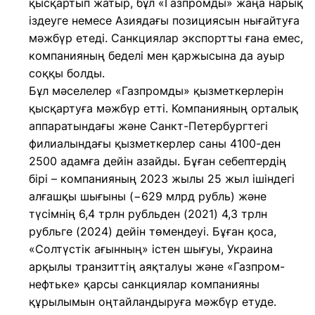
қысқартып жатыр, бұл «Газпромды» жаңа нарық
іздеуге немесе Азиядағы позициясын нығайтуға
мәжбүр етеді. Санкциялар экспортты ғана емес,
компанияның беделі мен қаржысына да ауыр
соққы болды.
Бұл мәселелер «Газпромды» қызметкерлерін
қысқартуға мәжбүр етті. Компанияның орталық
аппаратындағы және Санкт-Петербургтегі
филиалындағы қызметкерлер саны 4100-ден
2500 адамға дейін азайды. Бұған себептердің
бірі – компанияның 2023 жылы 25 жыл ішіндегі
алғашқы шығыны (−629 млрд рубль) және
түсімнің 6,4 трлн рубльден (2021) 4,3 трлн
рубльге (2024) дейін төмендеуі. Бұған қоса,
«Солтүстік ағынның» істен шығуы, Украина
арқылы транзиттің аяқталуы және «Газпром-
нефтьке» қарсы санкциялар компанияны
құрылымын оңтайландыруға мәжбүр етуде.