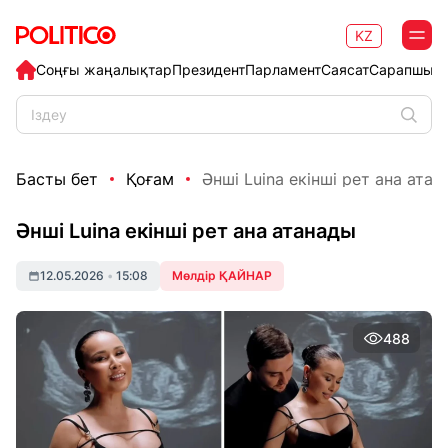
KZ
Соңғы жаңалықтар
Президент
Парламент
Саясат
Сарапшыл
Басты бет
Қоғам
Әнші Luina екінші рет ана ата
Әнші Luina екінші рет ана атанады
12.05.2026
•
15:08
Мөлдір ҚАЙНАР
488