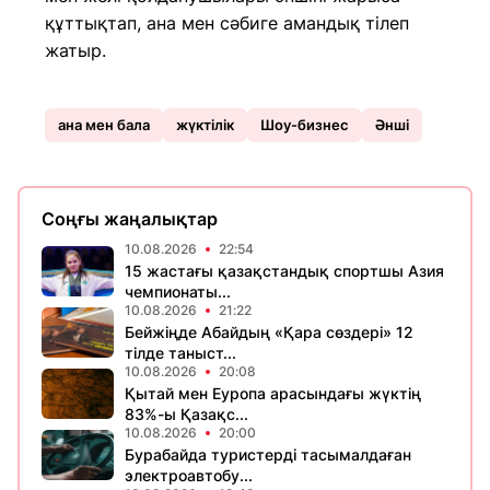
құттықтап, ана мен сәбиге амандық тілеп
жатыр.
ана мен бала
жүктілік
Шоу-бизнес
Әнші
Соңғы жаңалықтар
10.08.2026
22:54
15 жастағы қазақстандық спортшы Азия
чемпионаты...
10.08.2026
21:22
Бейжіңде Абайдың «Қара сөздері» 12
тілде таныст...
10.08.2026
20:08
Қытай мен Еуропа арасындағы жүктің
83%-ы Қазақс...
10.08.2026
20:00
Бурабайда туристерді тасымалдаған
электроавтобу...