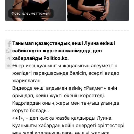
Фото: әлеуметтік желі
Танымал қазақстандық әнші Луина екінші
сәбиін күтіп жүргенін мәлімдеді, деп
хабарлайды Politico.kz.
Өнер иесі қуанышты жаңалығын әлеуметтік
желідегі парақшасында бөлісіп, әсерлі видео
жариялаған.
Видеода әнші алдымен өзінің «Рақмет» әнін
орындап, кейін жүкті екенін көрсетеді.
Кадрлардан оның жары мен тұңғыш ұлын да
көруге болады.
«+1», – деп қысқа жазба қалдырды Луина.
Қуанышты хабардан кейін өнердегі әріптестері
мен желі қолданушылары әншіні жарыса