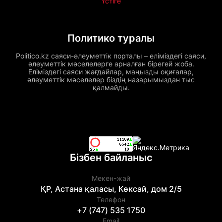
Үстіге
Политико туралы
Politico.kz саяси-әлеуметтік порталы – еліміздегі саяси,
әлеуметтік мәселелерге арналған бірегей жоба.
Еліміздегі саяси жағдайлар, маңызды оқиғалар,
әлеуметтік мәселелер біздің назарымыздан тыс
қалмайды.
Бізбен байланыс
Мекен-жай
ҚР, Астана қаласы, Көксай, дом 2/5
Телефон
+7 (747) 535 1750
Email