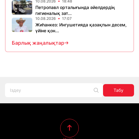
10.08.2026
18:48
Петропавл орталығында әйелдердің
гигиеналық зат...
10.08.2026
17:07
Жиһанкез: Ингушетияда қазақпын десем,
үйіне қон...
Барлық жаңалықтар
Табу