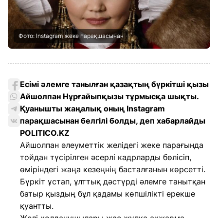
Фото: Instagram жеке парақшасынан
Есімі әлемге танылған қазақтың бүркітші қызы
Айшолпан Нұрғайыпқызы тұрмысқа шықты.
Қуанышты жаңалық оның Instagram
парақшасынан белгілі болды, деп хабарлайды
POLITICO.KZ
Айшолпан әлеуметтік желідегі жеке парағында
тойдан түсірілген әсерлі кадрларды бөлісіп,
өміріндегі жаңа кезеңнің басталғанын көрсетті.
Бүркіт ұстап, ұлттық дәстүрді әлемге танытқан
батыр қыздың бұл қадамы көпшілікті ерекше
қуантты.