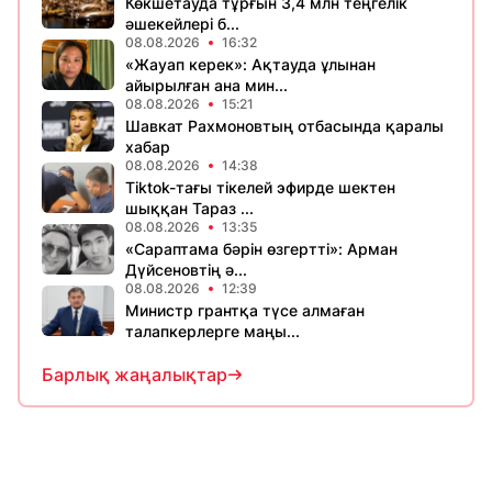
Көкшетауда тұрғын 3,4 млн теңгелік
әшекейлері б...
08.08.2026
16:32
«Жауап керек»: Ақтауда ұлынан
айырылған ана мин...
08.08.2026
15:21
Шавкат Рахмоновтың отбасында қаралы
хабар
08.08.2026
14:38
Tiktok-тағы тікелей эфирде шектен
шыққан Тараз ...
08.08.2026
13:35
«Сараптама бәрін өзгертті»: Арман
Дүйсеновтің ә...
08.08.2026
12:39
Министр грантқа түсе алмаған
талапкерлерге маңы...
Барлық жаңалықтар