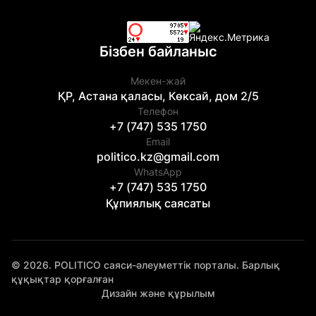
Бізбен байланыс
Мекен-жай
ҚР, Астана қаласы, Көксай, дом 2/5
Телефон
+7 (747) 535 1750
Email
politico.kz@gmail.com
WhatsApp
+7 (747) 535 1750
Құпиялық саясаты
© 2026. POLITICO саяси-әлеуметтік порталы. Барлық
құқықтар қорғалған
Дизайн және құрылым