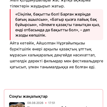
Желі қолданушылары жас жұпқа ақжарма
тілектерін жаудырып жатыр.
«Сіңілім, бақытты бол! Барған жеріңде
бағың ашылсын», «Батыр қызға лайық бақ
бұйырсын», «Әлемге қазақты танытқан қыз,
енді отбасында да бақытты бол», – деп
жазды көпшілік.
Айта кетейік, Айшолпан Нұрғайыпқызы
бүркітшілік өнері арқылы қазақтың ұлттық
мұрасын халықаралық деңгейде насихаттап,
шетелдік деректі фильмдер мен фестивальдерге
қатысып, үлкен танымалдыққа ие болған еді.
Соңғы жаңалықтар
08.08.2026
17:51