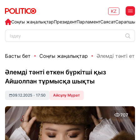
KZ
Соңғы жаңалықтар
Президент
Парламент
Саясат
Сарапшыл
Басты бет
Соңғы жаңалықтар
Әлемді тәнті етк
Әлемді тәнті еткен бүркітші қыз
Айшолпан тұрмысқа шықты
09.12.2025
•
17:50
Айсұлу Мұрат
707