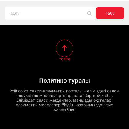
Табу
Үстіге
Политико туралы
Politico.kz саяси-әлеуметтік порталы – еліміздегі саяси,
әлеуметтік мәселелерге арналған бірегей жоба.
Еліміздегі саяси жағдайлар, маңызды оқиғалар,
әлеуметтік мәселелер біздің назарымыздан тыс
қалмайды.