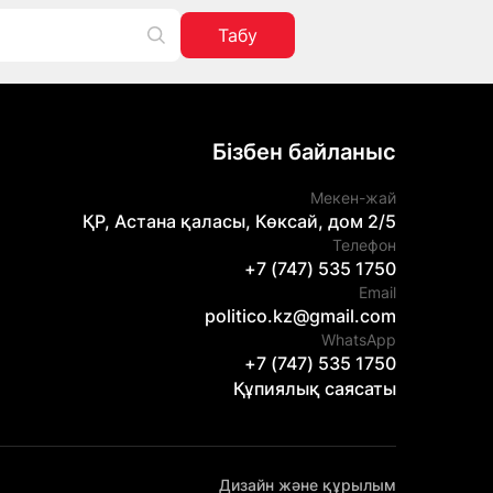
Табу
Бізбен байланыс
Мекен-жай
ҚР, Астана қаласы, Көксай, дом 2/5
Телефон
+7 (747) 535 1750
Email
politico.kz@gmail.com
WhatsApp
+7 (747) 535 1750
Құпиялық саясаты
Дизайн және құрылым