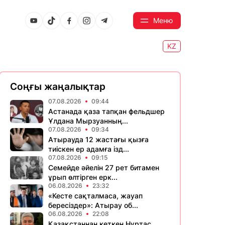
Меню
KZ
Соңғы жаңалықтар
07.08.2026
09:44
Астанада қаза тапқан фельдшер
Ұлдана Мырзуанның...
07.08.2026
09:34
Атырауда 12 жастағы қызға
тиіскен ер адамға ізд...
07.08.2026
09:15
Семейде әйелін 27 рет битамен
ұрып өлтірген ерк...
06.08.2026
23:32
«Кесте сақталмаса, жауап
бересіздер»: Атырау об...
06.08.2026
22:08
Қазақстаннан кеткен Нұртас