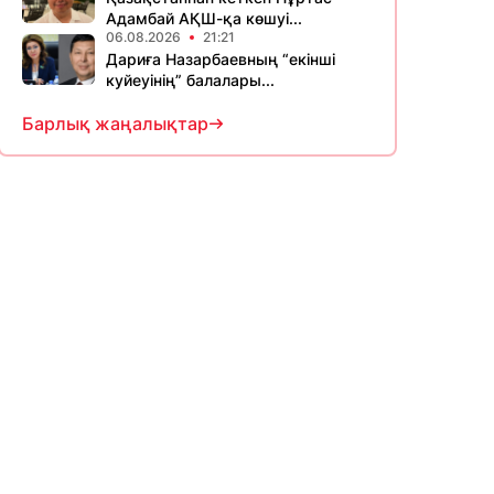
Адамбай АҚШ-қа көшуі...
06.08.2026
21:21
Дариға Назарбаевның “екінші
куйеуінің” балалары...
Барлық жаңалықтар