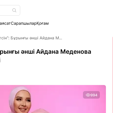
аясат
Сарапшылар
Қоғам
сін": Бұрынғы әнші Айдана М...
Бұрынғы әнші Айдана Меденова
і
994