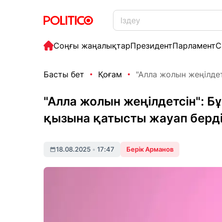
Соңғы жаңалықтар
Президент
Парламент
С
Басты бет
Қоғам
"Алла жолын жеңілдет
"Алла жолын жеңілдетсін": 
қызына қатысты жауап берд
18.08.2025
•
17:47
Берік Арманов