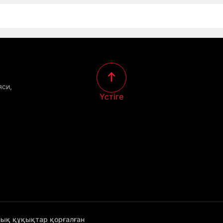
яси,
Үстіге
лық құқықтар қорғалған