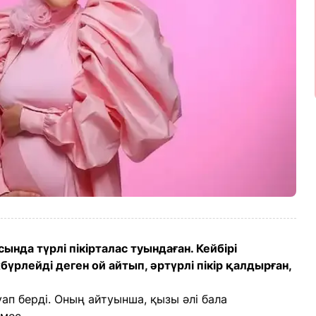
нда түрлі пікірталас туындаған. Кейбірі
рлейді деген ой айтып, әртүрлі пікір қалдырған,
п берді. Оның айтуынша, қызы әлі бала