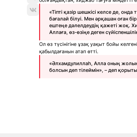
болғандықтан, хиджаб тағуға міндетті 
«Тіпті қазір шешкісі келсе де, онда
бағалай білуі. Мен әрқашан оған бі
ештеңе дәлелдеудің қажеті жоқ. Х
Аллаға, өз-өзіңе деген сүйіспеншілі
Ол өз түсінігіне ұзақ уақыт бойы келге
қабылдағанын атап өтті.
«Әлхамдулиллаһ, Алла оның жолын
болсын деп тілеймін», – деп қорыт