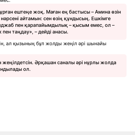
емес.
 тұрған ештеңе жоқ. Маған ең бастысы – Амина өзін
р нәрсені айтамын: сен өзің құндысың. Ешкімге
иджаб пен қарапайымдылық – қысым емес, ол –
к пен таңдау», – дейді анасы.
нін, ал қызының бұл жолды жеңіл әрі шынайы
 жеңілдетсін. Әрқашан саналы әрі нұрлы жолда
ындылады ол.