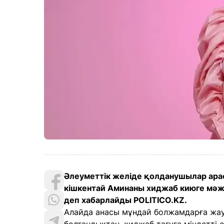
Әлеуметтік желіде қолданушылар арасы
кішкентай Аминаны хиджаб киюге мәжбү
деп хабарлайды POLITICO.KZ.
Алайда анасы мұндай болжамдарға жауа