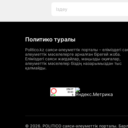
Политико туралы
Politico.kz саяси-әлеуметтік порталы – еліміздегі са
әлеуметтік мәселелерге арналған бірегей жоба.
Еліміздегі саяси жағдайлар, маңызды оқиғалар,
әлеуметтік мәселелер біздің назарымыздан тыс
қалмайды.
© 2026. POLITICO саяси-әлеуметтік порталы. Бар