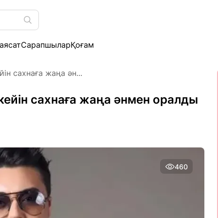
аясат
Сарапшылар
Қоғам
ін сахнаға жаңа ән...
кейін сахнаға жаңа әнмен оралды
460