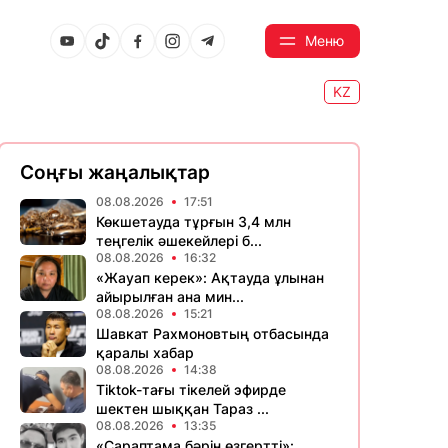
Меню
KZ
Соңғы жаңалықтар
08.08.2026
17:51
Көкшетауда тұрғын 3,4 млн
теңгелік әшекейлері б...
08.08.2026
16:32
«Жауап керек»: Ақтауда ұлынан
айырылған ана мин...
08.08.2026
15:21
Шавкат Рахмоновтың отбасында
қаралы хабар
08.08.2026
14:38
Tiktok-тағы тікелей эфирде
шектен шыққан Тараз ...
08.08.2026
13:35
«Сараптама бәрін өзгертті»: