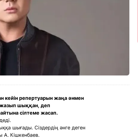
н кейін репертуарын жаңа әнмен
 жазып шыққан, деп
айтына сілтеме жасап.
деді.
ққа шығады. Сіздердің әнге деген
 А. Кішкенбаев.