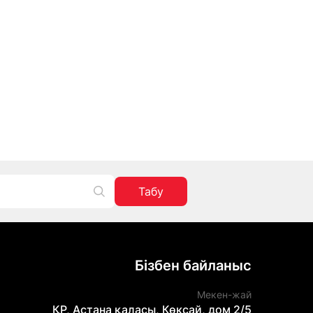
Табу
Бізбен байланыс
Мекен-жай
ҚР, Астана қаласы, Көксай, дом 2/5