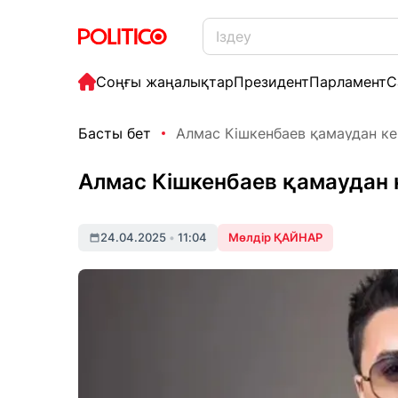
Соңғы жаңалықтар
Президент
Парламент
С
Басты бет
Алмас Кішкенбаев қамаудан кей
Алмас Кішкенбаев қамаудан 
24.04.2025
•
11:04
Мөлдір ҚАЙНАР