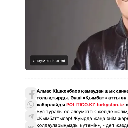
әлеуметтік желі
Алмас Кішкенбаев қамаудан шыққанна
толықтырды.
Әнші «Қымбат» атты ән
хабарлайды
POLITICO.KZ
turkystan.kz
с
Бұл туралы ол әлеуметтік желіде мәлім
«Қымбаттылар! Жуырда жаңа әнім жары
қолдауларыңызды күтемін», - деп жазды