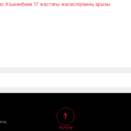
с Кішкенбаев 17 жастағы жасөспірімнің арызы
яси,
Үстіге