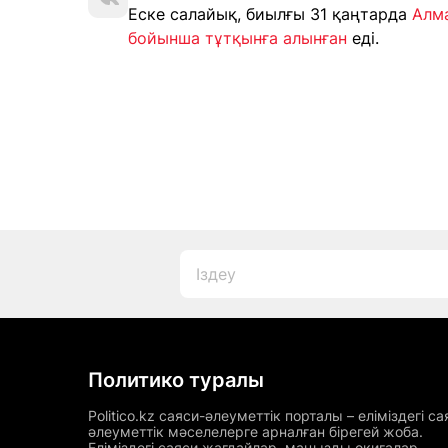
Еске салайық, биылғы 31 қаңтарда
Алма
бойынша тұтқынға алынған
еді.
Политико туралы
Politico.kz саяси-әлеуметтік порталы – еліміздегі са
әлеуметтік мәселелерге арналған бірегей жоба.
Еліміздегі саяси жағдайлар, маңызды оқиғалар,