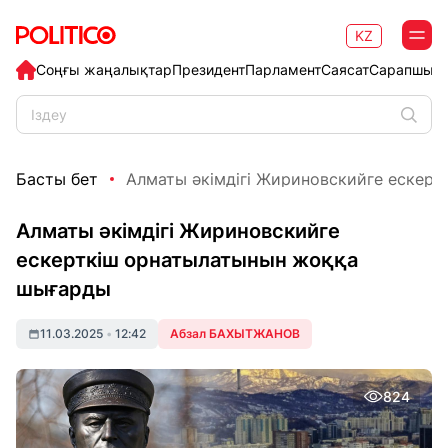
KZ
Соңғы жаңалықтар
Президент
Парламент
Саясат
Сарапшыл
Басты бет
Алматы әкімдігі Жириновскийге ескертк
Алматы әкімдігі Жириновскийге
ескерткіш орнатылатынын жоққа
шығарды
11.03.2025
•
12:42
Абзал БАХЫТЖАНОВ
824