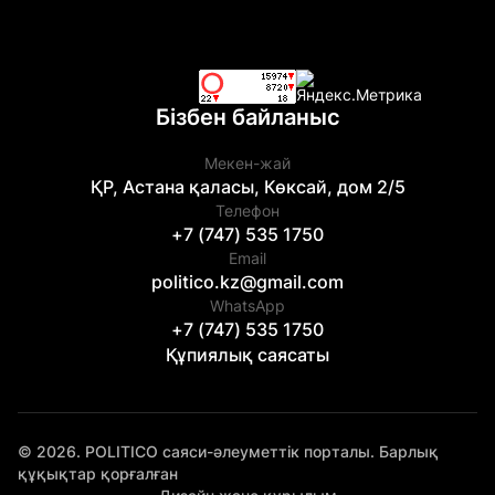
Бізбен байланыс
Мекен-жай
ҚР, Астана қаласы, Көксай, дом 2/5
Телефон
+7 (747) 535 1750
Email
politico.kz@gmail.com
WhatsApp
+7 (747) 535 1750
Құпиялық саясаты
© 2026. POLITICO саяси-әлеуметтік порталы. Барлық
құқықтар қорғалған