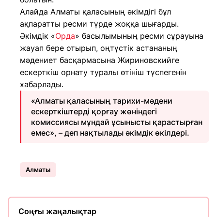
Алайда Алматы қаласының әкімдігі бұл
ақпаратты ресми түрде жоққа шығарды.
Әкімдік «
Орда
» басылымының ресми сұрауына
жауап бере отырып, оңтүстік астананың
мәдениет басқармасына Жириновскийге
ескерткіш орнату туралы өтініш түспегенін
хабарлады.
«Алматы қаласының тарихи-мәдени
ескерткіштерді қорғау жөніндегі
комиссиясы мұндай ұсынысты қарастырған
емес», – деп нақтылады әкімдік өкілдері.
Алматы
Соңғы жаңалықтар