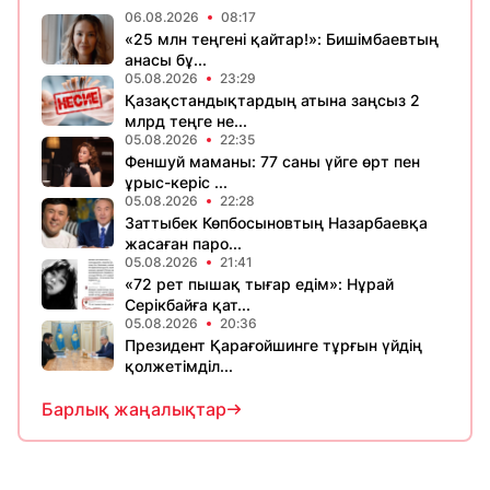
06.08.2026
08:17
«25 млн теңгені қайтар!»: Бишімбаевтың
анасы бұ...
05.08.2026
23:29
Қазақстандықтардың атына заңсыз 2
млрд теңге не...
05.08.2026
22:35
Феншуй маманы: 77 саны үйге өрт пен
ұрыс-керіс ...
05.08.2026
22:28
Заттыбек Көпбосыновтың Назарбаевқа
жасаған паро...
05.08.2026
21:41
«72 рет пышақ тығар едім»: Нұрай
Серікбайға қат...
05.08.2026
20:36
Президент Қарағойшинге тұрғын үйдің
қолжетімділ...
Барлық жаңалықтар