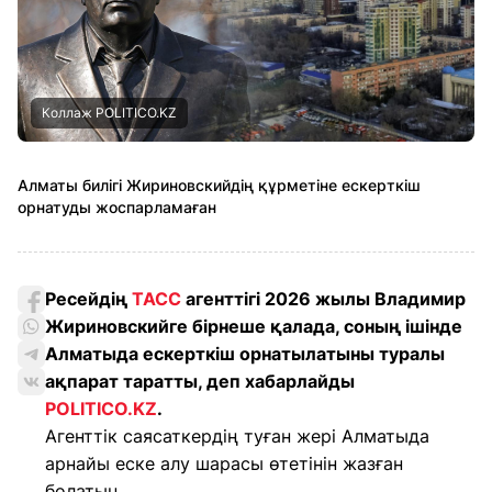
Коллаж POLITICO.KZ
Алматы билігі Жириновскийдің құрметіне ескерткіш
орнатуды жоспарламаған
Ресейдің
ТАСС
агенттігі 2026 жылы Владимир
Жириновскийге бірнеше қалада, соның ішінде
Алматыда ескерткіш орнатылатыны туралы
ақпарат таратты, деп хабарлайды
POLITICO.KZ
.
Агенттік саясаткердің туған жері Алматыда
арнайы еске алу шарасы өтетінін жазған
болатын.