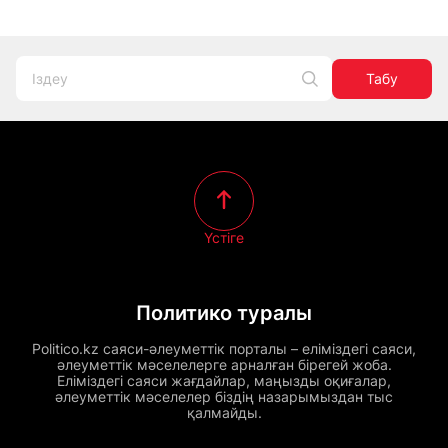
Табу
Үстіге
Политико туралы
Politico.kz саяси-әлеуметтік порталы – еліміздегі саяси,
әлеуметтік мәселелерге арналған бірегей жоба.
Еліміздегі саяси жағдайлар, маңызды оқиғалар,
әлеуметтік мәселелер біздің назарымыздан тыс
қалмайды.