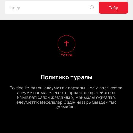
Табу
Үстіге
Политико туралы
Politico.kz саяси-әлеуметтік порталы – еліміздегі саяси,
әлеуметтік мәселелерге арналған бірегей жоба.
Еліміздегі саяси жағдайлар, маңызды оқиғалар,
әлеуметтік мәселелер біздің назарымыздан тыс
қалмайды.