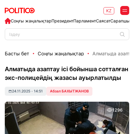
KZ
Соңғы жаңалықтар
Президент
Парламент
Саясат
Сарапшыл
Басты бет
Соңғы жаңалықтар
Алматыда азаптау
Алматыда азаптау ісі бойынша сотталған
экс-полицейдің жазасы ауырлатылды
24.11.2025
•
14:51
Абзал БАХЫТЖАНОВ
1296