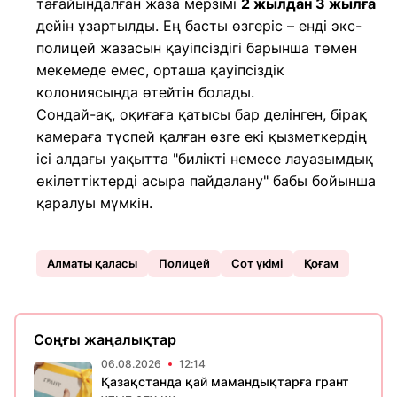
тағайындалған жаза мерзімі
2 жылдан 3 жылға
дейін ұзартылды. Ең басты өзгеріс – енді экс-
полицей жазасын қауіпсіздігі барынша төмен
мекемеде емес, орташа қауіпсіздік
колониясында өтейтін болады.
Сондай-ақ, оқиғаға қатысы бар делінген, бірақ
камераға түспей қалған өзге екі қызметкердің
ісі алдағы уақытта "билікті немесе лауазымдық
өкілеттіктерді асыра пайдалану" бабы бойынша
қаралуы мүмкін.
Алматы қаласы
Полицей
Сот үкімі
Қоғам
Соңғы жаңалықтар
06.08.2026
12:14
Қазақстанда қай мамандықтарға грант