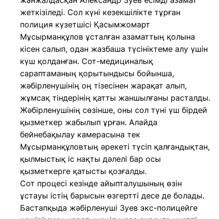
жанжалдасқан Александр Зуев есімді азамат
жеткізіледі. Сол күні кезекшілікте тұрған
полиция күзетшісі Қасымжомарт
Мұсырманқұлов ұсталған азаматтың қолына
кісен салып, одан жазбаша түсініктеме алу үшін
күш қолданған. Сот-медициналық
сараптаманың қорытындысы бойынша,
жәбірленушінің оң тізесінен жарақат алып,
жұмсақ тіндерінің қатты жаншылғаны расталды.
Жәбірленушінің сөзінше, оны сол түні үш бірдей
қызметкер жабылып ұрған. Алайда
бейнебақылау камерасына тек
Мұсырманқұловтың әрекеті түсіп қалғандықтан,
қылмыстық іс нақты дәлелі бар осы
қызметкерге қатысты қозғалды.
Сот процесі кезінде айыпталушының өзін
ұстауы істің барысын өзгертті десе де болады.
Бастапқыда жәбірленуші Зуев экс-полицейге