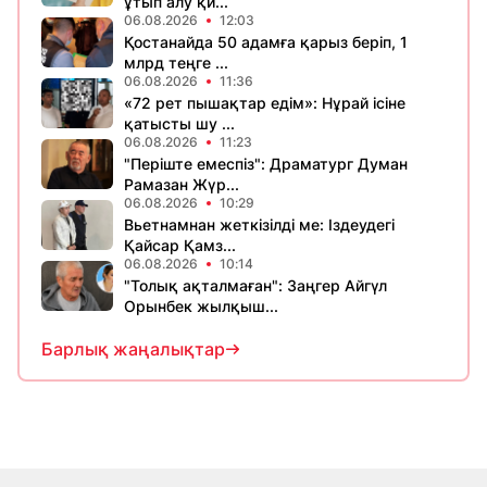
ұтып алу қи...
06.08.2026
12:03
Қостанайда 50 адамға қарыз беріп, 1
млрд теңге ...
06.08.2026
11:36
«72 рет пышақтар едім»: Нұрай ісіне
қатысты шу ...
06.08.2026
11:23
​"Періште емеспіз": Драматург Думан
Рамазан Жүр...
06.08.2026
10:29
Вьетнамнан жеткізілді ме: Іздеудегі
Қайсар Қамз...
06.08.2026
10:14
"Толық ақталмаған": Заңгер Айгүл
Орынбек жылқыш...
Барлық жаңалықтар