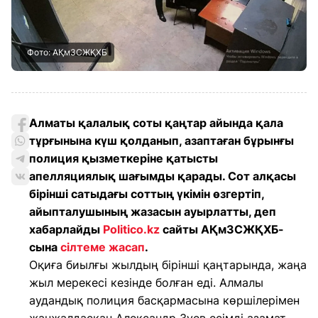
Фото: АҚмЗСЖҚХБ
Алматы қалалық соты қаңтар айында қала
тұрғынына күш қолданып, азаптаған бұрынғы
полиция қызметкеріне қатысты
апелляциялық шағымды қарады. Сот алқасы
бірінші сатыдағы соттың үкімін өзгертіп,
айыпталушының жазасын ауырлатты, деп
хабарлайды
Politico.kz
сайты АҚмЗСЖҚХБ-
сына
сілтеме жасап
.
Оқиға биылғы жылдың бірінші қаңтарында, жаңа
жыл мерекесі кезінде болған еді. Алмалы
аудандық полиция басқармасына көршілерімен