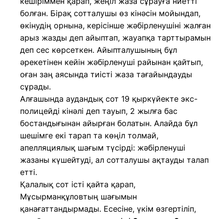
кешіріммен қарап, жеңіл жаза сұрауға ниетті
болған. Бірақ сотталушы өз кінәсін мойындап,
өкінудің орнына, керісінше жәбірленушіні жалған
арыз жазды деп айыптап, жауапқа тарттырамын
деп сес көрсеткен. Айыпталушының бұл
әрекетінен кейін жәбірленуші райынан қайтып,
оған заң аясында тиісті жаза тағайындауды
сұрады.
Алғашында аудандық сот 19 қыркүйекте экс-
полицейді кінәлі деп тауып, 2 жылға бас
бостандығынан айырған болатын. Алайда бұл
шешімге екі тарап та көңіл толмай,
апелляциялық шағым түсірді: жәбірленуші
жазаны күшейтуді, ал сотталушы ақтауды талап
етті.
Қалалық сот істі қайта қарап,
Мұсырманқұловтың шағымын
қанағаттандырмады. Есесіне, үкім өзгертіліп,