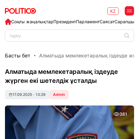
KZ
Соңғы жаңалықтар
Президент
Парламент
Саясат
Сарапшыл
Басты бет
Алматыда мемлекетаралық іздеуде жүрге
Алматыда мемлекетаралық іздеуде
жүрген екі шетелдік ұсталды
17.09.2025
•
13:29
Admin
381