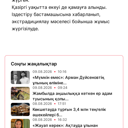
жүрген.
Қазіргі уақытта екеуі де қамауға алынды.
Іздестіру бастамашысына хабарланып,
экстрадициялау мәселесі бойынша жұмыс
жүргізілуде.
Соңғы жаңалықтар
09.08.2026
10:16
«Мүмкін емес»: Арман Дүйсеновтің
ұлының өліміне...
09.08.2026
09:24
Жамбылда аңшылыққа кеткен ер адам
туысының қолы...
08.08.2026
17:51
Көкшетауда тұрғын 3,4 млн теңгелік
әшекейлері б...
08.08.2026
16:32
«Жауап керек»: Ақтауда ұлынан