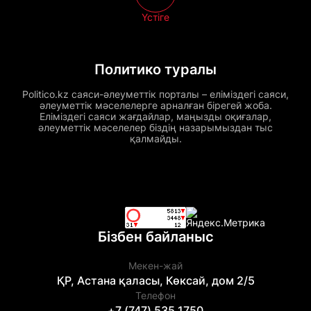
Үстіге
Политико туралы
Politico.kz саяси-әлеуметтік порталы – еліміздегі саяси,
әлеуметтік мәселелерге арналған бірегей жоба.
Еліміздегі саяси жағдайлар, маңызды оқиғалар,
әлеуметтік мәселелер біздің назарымыздан тыс
қалмайды.
Бізбен байланыс
Мекен-жай
ҚР, Астана қаласы, Көксай, дом 2/5
Телефон
+7 (747) 535 1750