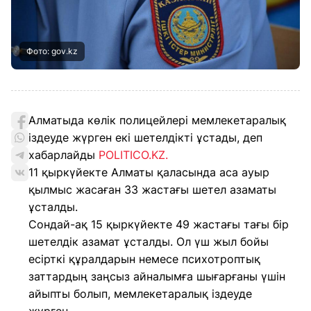
Фото: gov.kz
Алматыда көлік полицейлері мемлекетаралық
іздеуде жүрген екі шетелдікті ұстады, деп
хабарлайды
POLITICO.KZ.
11 қыркүйекте Алматы қаласында аса ауыр
қылмыс жасаған 33 жастағы шетел азаматы
ұсталды.
Сондай-ақ 15 қыркүйекте 49 жастағы тағы бір
шетелдік азамат ұсталды. Ол үш жыл бойы
есірткі құралдарын немесе психотроптық
заттардың заңсыз айналымға шығарғаны үшін
айыпты болып, мемлекетаралық іздеуде