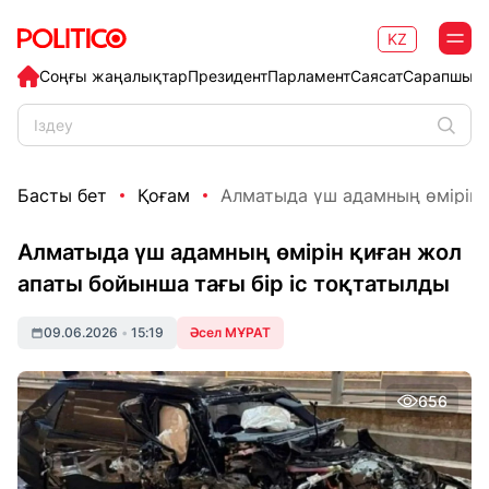
KZ
Соңғы жаңалықтар
Президент
Парламент
Саясат
Сарапшыл
Басты бет
Қоғам
Алматыда үш адамның өмірін қ
Алматыда үш адамның өмірін қиған жол
апаты бойынша тағы бір іс тоқтатылды
09.06.2026
•
15:19
Әсел МҰРАТ
656