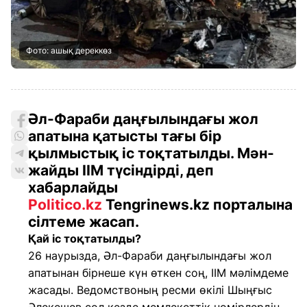
Фото: ашық дереккөз
Әл-Фараби даңғылындағы жол
апатына қатысты тағы бір
қылмыстық іс тоқтатылды. Мән-
жайды ІІМ түсіндірді, деп
хабарлайды
Politico.kz
Tengrinews.kz порталына
сілтеме жасап
.
Қай іс тоқтатылды?
26 наурызда, Әл-Фараби даңғылындағы жол
апатынан бірнеше күн өткен соң, ІІМ мәлімдеме
жасады. Ведомствоның ресми өкілі Шыңғыс