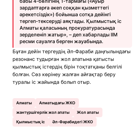
бабы 4-бөлігінің 1-тармағы («Ауыр
зардаптарға әкеп соққан қызметтегі
әрекетсіздік») бойынша сотқа дейінгі
тергеп-тексеруді аяқтады. Қылмыстық іс
Алматы қаласының прокуратурасында
зерделеніп жатыр», – деп хабарлады ІІМ
ресми сауалға берген жауабында.
Бұған дейін тергеудің Әл-Фараби даңғылындағы
резонанс тудырған жол апатына қатысты
қылмыстық істердің бірін тоқтатқаны белгілі
болған. Сөз көрінеу жалған айғақтар беру
туралы іс жайында болып отыр.
Алматы
Алматыдағы ЖКО
жантүршігерлік жол апаты
Жол апаты
Қылмыстық іс
Әл-Фарабидегі ЖКО