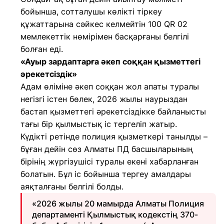
бойынша, сотталушы көлікті тіркеу
құжаттарына сәйкес келмейтін 100 QR 02
мемлекеттік нөмірімен басқарғаны белгілі
болған еді.
«Ауыр зардаптарға әкеп соққан қызметтегі
әрекетсіздік»
Адам өліміне әкеп соққан жол апаты туралы
негізгі істен бөлек, 2026 жылы наурыздан
бастап қызметтегі әрекетсіздікке байланысты
тағы бір қылмыстық іс тергеліп жатыр.
Күдікті ретінде полиция қызметкері танылды –
бұған дейін сөз Алматы ПД басшыларының
бірінің жүргізушісі туралы екені хабарланған
болатын. Бұл іс бойынша тергеу амалдары
аяқталғаны белгілі болды.
«2026 жылы 20 мамырда Алматы Полиция
департаменті Қылмыстық кодекстің 370-