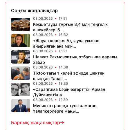
Соңғы жаңалықтар
08.08.2026
17:51
Көкшетауда тұрғын 3,4 млн теңгелік
әшекейлері б...
08.08.2026
16:32
«Жауап керек»: Ақтауда ұлынан
айырылған ана мин...
08.08.2026
15:21
Шавкат Рахмоновтың отбасында қаралы
хабар
08.08.2026
14:38
Tiktok-тағы тікелей эфирде шектен
шыққан Тараз ...
08.08.2026
13:35
«Сараптама бәрін өзгертті»: Арман
Дүйсеновтің ә...
08.08.2026
12:39
Министр грантқа түсе алмаған
талапкерлерге маңы...
Барлық жаңалықтар