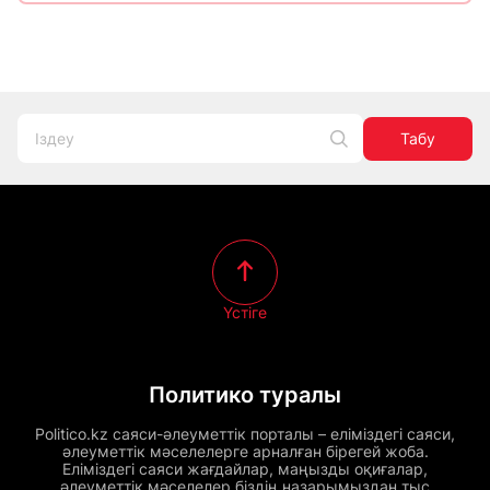
Табу
Үстіге
Политико туралы
Politico.kz саяси-әлеуметтік порталы – еліміздегі саяси,
әлеуметтік мәселелерге арналған бірегей жоба.
Еліміздегі саяси жағдайлар, маңызды оқиғалар,
әлеуметтік мәселелер біздің назарымыздан тыс