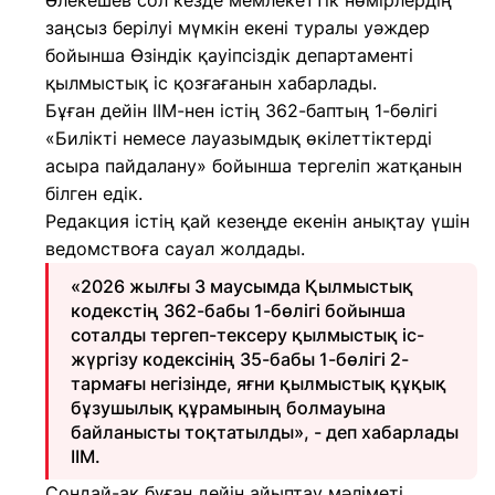
Әлекешев сол кезде мемлекеттік нөмірлердің
заңсыз берілуі мүмкін екені туралы уәждер
бойынша Өзіндік қауіпсіздік департаменті
қылмыстық іс қозғағанын хабарлады.
Бұған дейін ІІМ-нен істің 362-баптың 1-бөлігі
«Билікті немесе лауазымдық өкілеттіктерді
асыра пайдалану» бойынша тергеліп жатқанын
білген едік.
Редакция істің қай кезеңде екенін анықтау үшін
ведомствоға сауал жолдады.
«2026 жылғы 3 маусымда Қылмыстық
кодекстің 362-бабы 1-бөлігі бойынша
соталды тергеп-тексеру қылмыстық іс-
жүргізу кодексінің 35-бабы 1-бөлігі 2-
тармағы негізінде, яғни қылмыстық құқық
бұзушылық құрамының болмауына
байланысты тоқтатылды», - деп хабарлады
ІІМ.
Сондай-ақ бұған дейін айыптау мәліметі